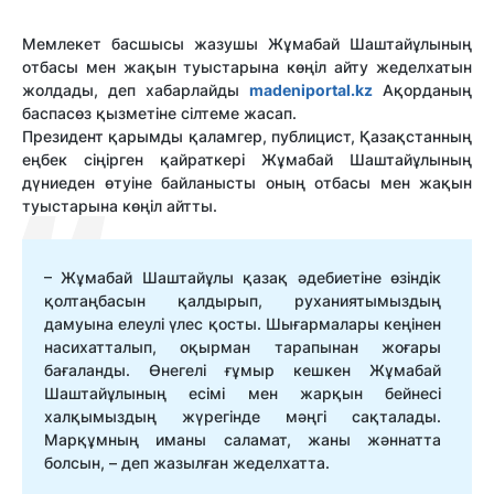
Мемлекет басшысы жазушы Жұмабай Шаштайұлының
отбасы мен жақын туыстарына көңіл айту жеделхатын
жолдады, деп хабарлайды
madeniportal.kz
Ақорданың
баспасөз қызметіне сілтеме жасап.
Президент қарымды қаламгер, публицист, Қазақстанның
еңбек сіңірген қайраткері Жұмабай Шаштайұлының
дүниеден өтуіне байланысты оның отбасы мен жақын
туыстарына көңіл айтты.
– Жұмабай Шаштайұлы қазақ әдебиетіне өзіндік
қолтаңбасын қалдырып, руханиятымыздың
дамуына елеулі үлес қосты. Шығармалары кеңінен
насихатталып, оқырман тарапынан жоғары
бағаланды. Өнегелі ғұмыр кешкен Жұмабай
Шаштайұлының есімі мен жарқын бейнесі
халқымыздың жүрегінде мәңгі сақталады.
Марқұмның иманы саламат, жаны жәннатта
болсын, – деп жазылған жеделхатта.