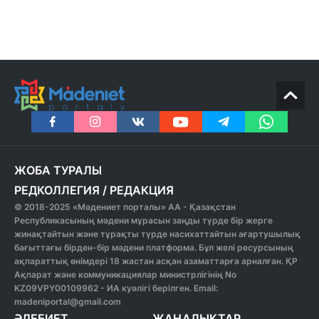
ЖОБА ТУРАЛЫ
РЕДКОЛЛЕГИЯ
/
РЕДАКЦИЯ
© 2018-2025 «Мәдениет порталы» АА - Қазақстан
Республикасының мәдени мұрасын заңды түрде бір жерге
жинақтайтын және тұрақты түрде насихаттайтын ағартушылық
бағыттағы бірден-бір мәдени платформа. Бұл желі ресурсының
ақпараттық өнімдері 18 жастан асқан азаматтарға арналған. ҚР
Ақпарат және коммуникациялар министрлігінің No
KZ09VPY00109962 - ИА куәлігі берілген. Email:
madeniportal@gmail.com
ӘДЕБИЕТ
ЖАҢАЛЫҚТАР