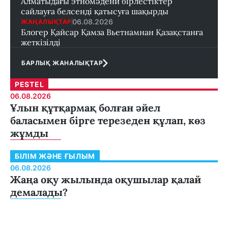
Алматыдағы этномәдени бірлестіктер
сайлауға белсенді қатысуға шақырды
06.08.2026
ЖАҢАЛЫҚТАР
Блогер Қайсар Қамза Вьетнамнан Қазақстанға
жеткізілді
БАРЛЫҚ ЖАНАЛЫҚТАР
PESTEL
06.08.2026
Ұлын құтқармақ болған әйел
баласымен бірге терезеден құлап, көз
жұмды
БІЛІМ ЖӘНЕ ҒЫЛЫМ
06.08.2026
Жаңа оқу жылында оқушылар қалай
демалады?