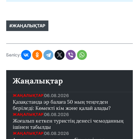
#ЖАҢАЛЫҚТАР
Бөлісу:
Жаңалықтар
06.08.2026
ЖАҢАЛЫҚТАР
Қазақстанда әр балаға 50 мың теңгеден
беріледі: Көмекті кім және қалай алады?
06.08.2026
ЖАҢАЛЫҚТАР
Жоғалып кеткен туристің денесі чемоданның
ішінен табылды
06.08.2026
ЖАҢАЛЫҚТАР