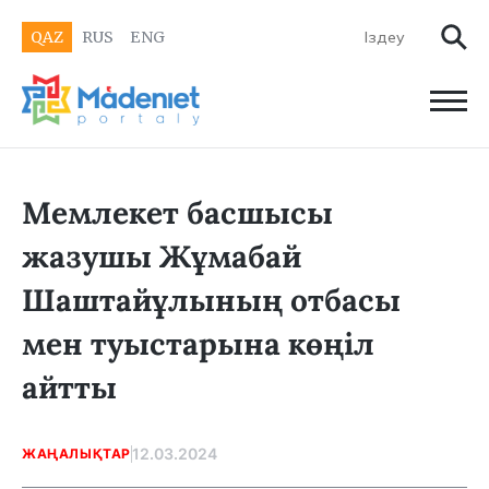
QAZ
RUS
ENG
Мемлекет басшысы
жазушы Жұмабай
Шаштайұлының отбасы
мен туыстарына көңіл
айтты
12.03.2024
ЖАҢАЛЫҚТАР