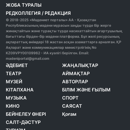
ЖОБА ТУРАЛЫ
РЕДКОЛЛЕГИЯ
/
РЕДАКЦИЯ
© 2018-2025 «Мәдениет порталы» АА - Қазақстан
Республикасының мәдени мұрасын заңды түрде бір жерге
жинақтайтын және тұрақты түрде насихаттайтын ағартушылық
бағыттағы бірден-бір мәдени платформа. Бұл желі ресурсының
ақпараттық өнімдері 18 жастан асқан азаматтарға арналған. ҚР
Ақпарат және коммуникациялар министрлігінің No
KZ09VPY00109962 - ИА куәлігі берілген. Email:
madeniportal@gmail.com
ӘДЕБИЕТ
ЖАҢАЛЫҚТАР
ТЕАТР
АЙМАҚТАР
МУЗЕЙ
АВТОРЛАР
КІТАПХАНА
БІЛІМ ЖӘНЕ ҒЫЛЫМ
МУЗЫКА
СПОРТ
КИНО
САЯСАТ
БЕЙНЕЛЕУ ӨНЕРІ
Қоғам
САЛТ-ДӘСТҮР