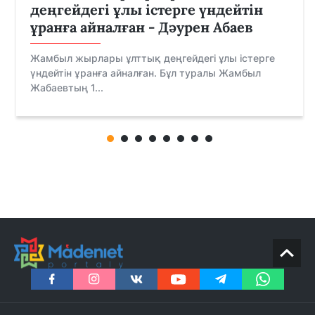
деңгейдегі ұлы істерге үндейтін
ұранға айналған - Дәурен Абаев
Жамбыл жырлары ұлттық деңгейдегі ұлы істерге
үндейтін ұранға айналған. Бұл туралы Жамбыл
Жабаевтың 1...