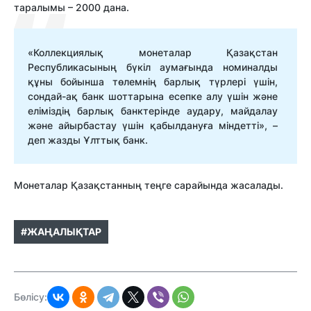
таралымы – 2000 дана.
«Коллекциялық монеталар Қазақстан
Республикасының бүкіл аумағында номиналды
құны бойынша төлемнің барлық түрлері үшін,
сондай-ақ банк шоттарына есепке алу үшін және
еліміздің барлық банктерінде аудару, майдалау
және айырбастау үшін қабылдануға міндетті», –
деп жазды Ұлттық банк.
Монеталар Қазақстанның теңге сарайында жасалады.
#ЖАҢАЛЫҚТАР
Бөлісу: