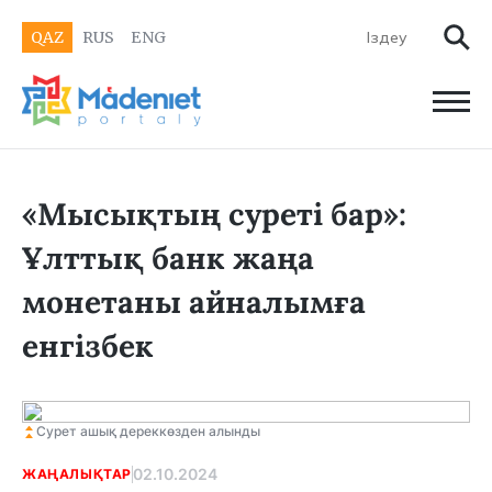
QAZ
RUS
ENG
«Мысықтың суреті бар»:
Ұлттық банк жаңа
монетаны айналымға
енгізбек
Сурет ашық дереккөзден алынды
02.10.2024
ЖАҢАЛЫҚТАР