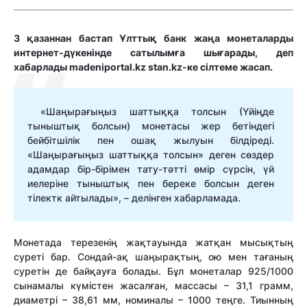
3 қазаннан бастап Ұлттық банк жаңа монеталарды
интернет-дүкенінде сатылымға шығарады, деп
хабарлады madeniportal.kz stan.kz-ке сілтеме жасап.
«Шаңырағыңыз шаттыққа толсын (Үйіңде
тыныштық болсын) монетасы жер бетіндегі
бейбітшілік пен ошақ жылуын білдіреді.
«Шаңырағыңыз шаттыққа толсын» деген сөздер
адамдар бір-бірімен тату-тәтті өмір сүрсін, үй
иелеріне тыныштық пен береке болсын деген
тілектк айтылады», – делінген хабарламада.
Монетада терезенің жақтауында жатқан мысықтың
суреті бар. Сондай-ақ шаңырақтың, ою мен тағаның
суретін де байқауға болады. Бұл монеталар 925/1000
сынамалы күмістен жасалған, массасы – 31,1 грамм,
диаметрі – 38,61 мм, номиналы – 1000 теңге. Тиынның