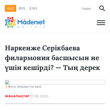
QAZ
RUS
ENG
Наркенже Серікбаева
филармония басшысын не
үшін кешірді? — Тың дерек
Фото: әлеуметтік желі
27.06.2025
ЖАҢАЛЫҚТАР