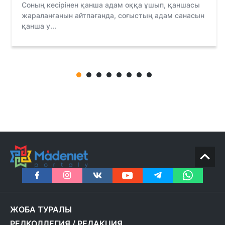
Соның кесірінен қанша адам оққа ұшып, қаншасы
жараланғанын айтпағанда, соғыстың адам санасын
қанша у...
ЖОБА ТУРАЛЫ
РЕДКОЛЛЕГИЯ
/
РЕДАКЦИЯ