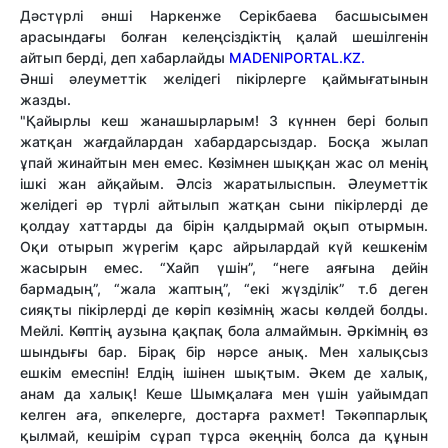
Дәстүрлі әнші Наркенже Серікбаева басшысымен
арасындағы болған келеңсіздіктің қалай шешілгенін
айтып берді, деп хабарлайды
MADENIPORTAL.KZ.
Әнші әлеуметтік желідегі пікірлерге қаймығатынын
жазды.
"Қайырлы кеш жанашырларым! 3 күннен бері болып
жатқан жағдайлардан хабардарсыздар. Босқа жылап
ұпай жинайтын мен емес. Көзімнен шыққан жас ол менің
ішкі жан айқайым. Әлсіз жаратылыспын. Әлеуметтік
желідегі әр түрлі айтылып жатқан сыни пікірлерді де
қолдау хаттарды да бірін қалдырмай оқып отырмын.
Оқи отырып жүрегім қарс айрылардай күй кешкенім
жасырын емес. “Хайп үшін”, “неге аяғына дейін
бармадың”, “жала жаптың”, “екі жүзділік” т.б деген
сияқты пікірлерді де көріп көзімнің жасы көлдей болды.
Мейлі. Көптің аузына қақпақ бола алмаймын. Әркімнің өз
шындығы бар. Бірақ бір нәрсе анық. Мен халықсыз
ешкім емеспін! Елдің ішінен шықтым. Әкем де халық,
анам да халық! Кеше Шымқалаға мен үшін уайымдап
келген аға, әпкелерге, достарға рахмет! Тәкәппарлық
қылмай, кешірім сұрап тұрса әкеңнің болса да құнын