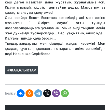
кеш деген қазақтай дана жұрттың жұрнағымыз ғой.
Кісілік қылмай, кішілік танытайын дедім. Мақсатым аз
қазақты алауыз қылу емес!
Осы орайда Бекет Есентаев көкеміздің әні мен сөзіне
жазылған “ Өмірге сауал” атты туынды
назарларларыңызға ұсынамын. Мына әнді тыңдап менің
жан дүниемді түсінерсіздер… Бәрі уақыттың еншісінде…
Қалғаны ішімде қала берсін….
Тыңдармандарым мен сіздерді жақсы көремін! Мен
қолдап, қуаттап, қолпаштап отыратын еліме сенемін!", -
деді Наркенже Серікбаева.
#ЖАҢАЛЫҚТАР
Бөлісу: