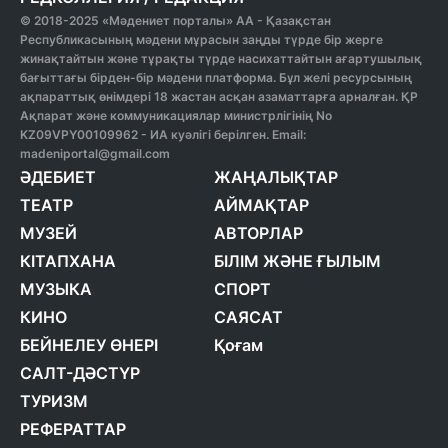
© 2018-2025 «Мәдениет порталы» АА - Қазақстан
Республикасының мәдени мұрасын заңды түрде бір жерге
жинақтайтын және тұрақты түрде насихаттайтын ағартушылық
бағыттағы бірден-бір мәдени платформа. Бұл желі ресурсының
ақпараттық өнімдері 18 жастан асқан азаматтарға арналған. ҚР
Ақпарат және коммуникациялар министрлігінің No
KZ09VPY00109962 - ИА куәлігі берілген. Email:
madeniportal@gmail.com
ӘДЕБИЕТ
ЖАҢАЛЫҚТАР
ТЕАТР
АЙМАҚТАР
МУЗЕЙ
АВТОРЛАР
КІТАПХАНА
БІЛІМ ЖӘНЕ ҒЫЛЫМ
МУЗЫКА
СПОРТ
КИНО
САЯСАТ
БЕЙНЕЛЕУ ӨНЕРІ
Қоғам
САЛТ-ДӘСТҮР
ТУРИЗМ
РЕФЕРАТТАР