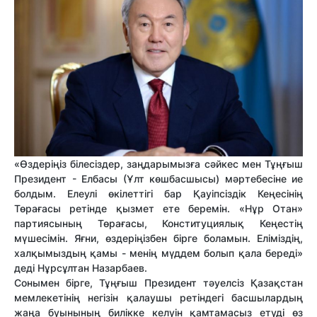
«Өздеріңіз білесіздер, заңдарымызға сәйкес мен Тұңғыш
Президент - Елбасы (Ұлт көшбасшысы) мәртебесіне ие
болдым. Елеулі өкілеттігі бар Қауіпсіздік Кеңесінің
Төрағасы ретінде қызмет ете беремін. «Нұр Отан»
партиясының Төрағасы, Конституциялық Кеңестің
мүшесімін. Яғни, өздеріңізбен бірге боламын. Еліміздің,
халқымыздың қамы - менің мүддем болып қала береді»
деді Нұрсұлтан Назарбаев.
Сонымен бірге, Тұңғыш Президент тәуелсіз Қазақстан
мемлекетінің негізін қалаушы ретіндегі басшылардың
жаңа буынының билікке келуін қамтамасыз етуді өз