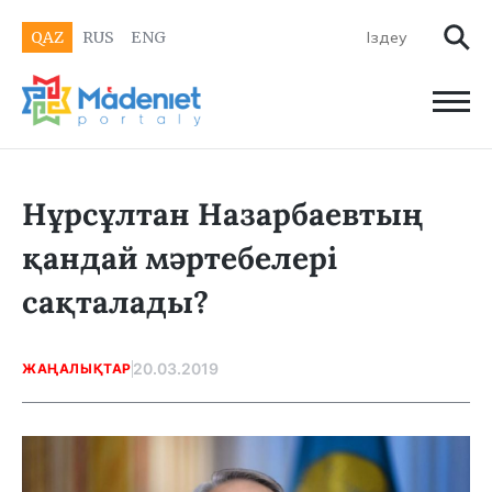
QAZ
RUS
ENG
Нұрсұлтан Назарбаевтың
қандай мәртебелері
сақталады?
20.03.2019
ЖАҢАЛЫҚТАР