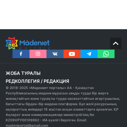
ЖОБА ТУРАЛЫ
РЕДКОЛЛЕГИЯ
/
РЕДАКЦИЯ
© 2018-2025 «Мәдениет порталы» АА - Қазақстан
Республикасының мәдени мұрасын заңды түрде бір жерге
жинақтайтын және тұрақты түрде насихаттайтын ағартушылық
бағыттағы бірден-бір мәдени платформа. Бұл желі ресурсының
ақпараттық өнімдері 18 жастан асқан азаматтарға арналған. ҚР
Ақпарат және коммуникациялар министрлігінің No
KZ09VPY00109962 - ИА куәлігі берілген. Email:
madeniportal@gmail.com