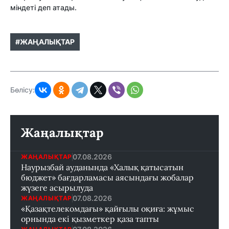
міндеті деп атады.
#ЖАҢАЛЫҚТАР
Бөлісу:
Жаңалықтар
07.08.2026
ЖАҢАЛЫҚТАР
Наурызбай ауданында «Халық қатысатын
бюджет» бағдарламасы аясындағы жобалар
жүзеге асырылуда
07.08.2026
ЖАҢАЛЫҚТАР
«Қазақтелекомдағы» қайғылы оқиға: жұмыс
орнында екі қызметкер қаза тапты