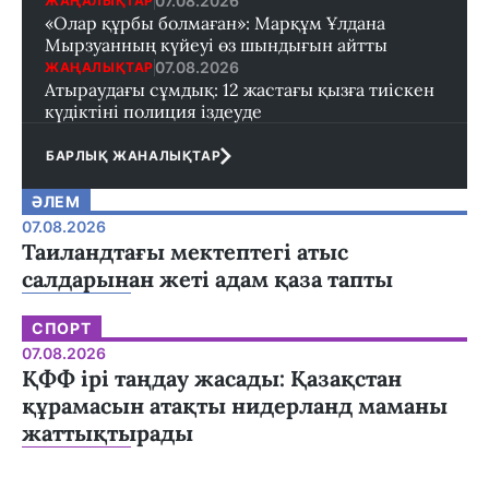
07.08.2026
ЖАҢАЛЫҚТАР
«Олар құрбы болмаған»: Марқұм Ұлдана
Мырзуанның күйеуі өз шындығын айтты
07.08.2026
ЖАҢАЛЫҚТАР
Атыраудағы сұмдық: 12 жастағы қызға тиіскен
күдіктіні полиция іздеуде
БАРЛЫҚ ЖАНАЛЫҚТАР
ӘЛЕМ
07.08.2026
Таиландтағы мектептегі атыс
салдарынан жеті адам қаза тапты
СПОРТ
07.08.2026
ҚФФ ірі таңдау жасады: Қазақстан
құрамасын атақты нидерланд маманы
жаттықтырады