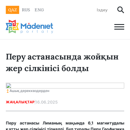
QAZ
RUS
ENG
Перу астанасында жойқын
жер сілкінісі болды
Ашық дереккөздерден
16.06.2025
ЖАҢАЛЫҚТАР
Перу астанасы Лиманың маңында 6,1 магнитудалы
қатты жер сілкінісі тіркелді. Бұл туралы Перу Геофизика