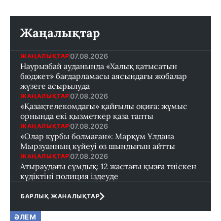
Жаңалықтар
07.08.2026
ЖАҢАЛЫҚТАР
Наурызбай ауданында «Халық қатысатын
бюджет» бағдарламасы аясындағы жобалар
жүзеге асырылуда
07.08.2026
ЖАҢАЛЫҚТАР
«Қазақтелекомдағы» қайғылы оқиға: жұмыс
орнында екі қызметкер қаза тапты
07.08.2026
ЖАҢАЛЫҚТАР
«Олар құрбы болмаған»: Марқұм Ұлдана
Мырзуанның күйеуі өз шындығын айтты
07.08.2026
ЖАҢАЛЫҚТАР
Атыраудағы сұмдық: 12 жастағы қызға тиіскен
күдіктіні полиция іздеуде
БАРЛЫҚ ЖАНАЛЫҚТАР
ӘЛЕМ