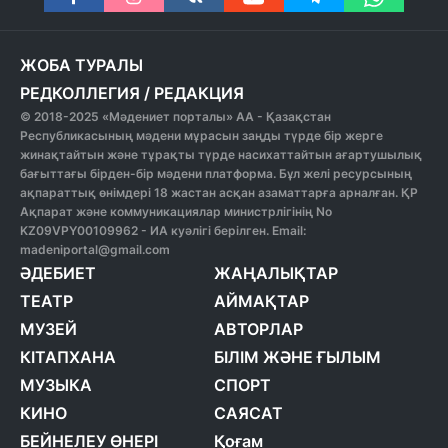
ЖОБА ТУРАЛЫ
РЕДКОЛЛЕГИЯ
/
РЕДАКЦИЯ
© 2018-2025 «Мәдениет порталы» АА - Қазақстан
Республикасының мәдени мұрасын заңды түрде бір жерге
жинақтайтын және тұрақты түрде насихаттайтын ағартушылық
бағыттағы бірден-бір мәдени платформа. Бұл желі ресурсының
ақпараттық өнімдері 18 жастан асқан азаматтарға арналған. ҚР
Ақпарат және коммуникациялар министрлігінің No
KZ09VPY00109962 - ИА куәлігі берілген. Email:
madeniportal@gmail.com
ӘДЕБИЕТ
ЖАҢАЛЫҚТАР
ТЕАТР
АЙМАҚТАР
МУЗЕЙ
АВТОРЛАР
КІТАПХАНА
БІЛІМ ЖӘНЕ ҒЫЛЫМ
МУЗЫКА
СПОРТ
КИНО
САЯСАТ
БЕЙНЕЛЕУ ӨНЕРІ
Қоғам