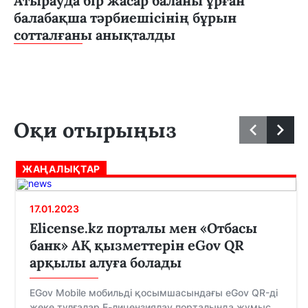
Атырауда бір жасар баланы ұрған
балабақша тәрбиешісінің бұрын
сотталғаны анықталды
Оқи отырыңыз
ЖАҢАЛЫҚТАР
17.01.2023
Elicense.kz порталы мен «Отбасы
банк» АҚ қызметтерін eGov QR
арқылы алуға болады
EGov Mobile мобильді қосымшасындағы eGov QR-ді
жеке тұлғалар Е-лицензиялау порталында жұмыс