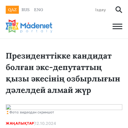
QAZ
RUS
ENG
Президенттікке кандидат
болған экс-депутаттың
қызы әкесінің озбырлығын
дәлелдей алмай жүр
Фото: видеодан скриншот
12.10.2024
ЖАҢАЛЫҚТАР