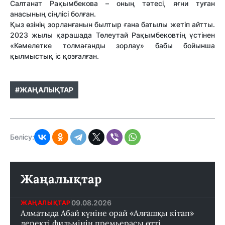
Салтанат Рақымбекова – оның тәтесі, яғни туған
анасының сіңлісі болған.
Қыз өзінің зорланғанын былтыр ғана батылы жетіп айтты.
2023 жылы қарашада Төлеутай Рақымбековтің үстінен
«Кәмелетке толмағанды зорлау» бабы бойынша
қылмыстық іс қозғалған.
#ЖАҢАЛЫҚТАР
Бөлісу:
Жаңалықтар
09.08.2026
ЖАҢАЛЫҚТАР
Алматыда Абай күніне орай «Алғашқы кітап»
деректі фильмінің премьерасы өтті