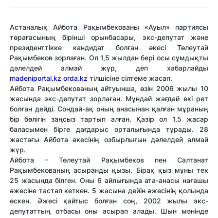
Астаналық Айбота Рақымбекованы «Ауыл» партиясы
төрағасының бірінші орынбасары, экс-депутат және
президенттікке кандидат болған әкесі Төлеутай
Рақымбеков зорлаған. Ол 1,5 жылдан бері осы сұмдықты
дәлелдей алмай жүр, деп хабарлайды
madeniportal.kz
orda.kz
тілшісіне сілтеме жасап.
Айбота Рақымбекованың айтуынша, өзін 2006 жылы 10
жасында экс-депутат зорлаған. Мұндай жағдай екі рет
болған дейді. Сондай-ақ оның анасынан қалған мұраның
бір бөлігін заңсыз тартып алған. Қазір ол 1,5 жасар
баласымен бірге дағдарыс орталығында тұрады. 28
жастағы Айбота әкесінің озбырлығын дәлелдей алмай
жүр.
Айбота – Төлеутай Рақымбеков пен Салтанат
Рақымбекованың асыранды қызы. Бірақ қыз мұны тек
25 жасында білген. Оны 6 айлығында ата-анасы нағашы
әжесіне тастап кеткен. 5 жасына дейін әжесінің қолында
өскен. Әжесі қайтыс болған соң, 2002 жылы экс-
депутаттың отбасы оны асырап алады. Шын мәнінде