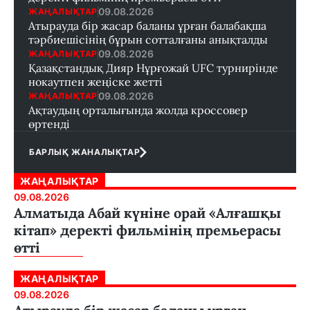
09.08.2026
ЖАҢАЛЫҚТАР
Атырауда бір жасар баланы ұрған балабақша
тәрбиешісінің бұрын сотталғаны анықталды
09.08.2026
ЖАҢАЛЫҚТАР
Қазақстандық Дияр Нұрғожай UFC турнирінде
нокаутпен жеңіске жетті
09.08.2026
ЖАҢАЛЫҚТАР
Ақтаудың орталығында жолда кроссовер
өртенді
БАРЛЫҚ ЖАНАЛЫҚТАР
ЖАҢАЛЫҚТАР
09.08.2026
Алматыда Абай күніне орай «Алғашқы
кітап» деректі фильмінің премьерасы
өтті
ЖАҢАЛЫҚТАР
09.08.2026