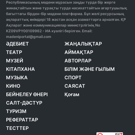
Республикасының мәдени мұрасын заңды түрде бір жерге
жинақтайтын және тұрақты түрде насихаттайтын ағартушылық
бағыттағы бірден-бір мәдени платформа. Бұл желі ресурсының
ақпараттық өнімдері 18 жастан асқан азаматтарға арналған. ҚР
Ақпарат және коммуникациялар министрлігінің No
KZ09VPY00109962 - ИА куәлігі берілген. Email:
madeniportal@gmail.com
ӘДЕБИЕТ
ЖАҢАЛЫҚТАР
ТЕАТР
АЙМАҚТАР
МУЗЕЙ
АВТОРЛАР
КІТАПХАНА
БІЛІМ ЖӘНЕ ҒЫЛЫМ
МУЗЫКА
СПОРТ
КИНО
САЯСАТ
БЕЙНЕЛЕУ ӨНЕРІ
Қоғам
САЛТ-ДӘСТҮР
ТУРИЗМ
РЕФЕРАТТАР
ТЕСТТЕР