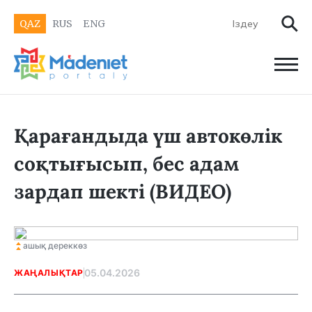
QAZ
RUS
ENG
Қарағандыда үш автокөлік
соқтығысып, бес адам
зардап шекті (ВИДЕО)
ашық дереккөз
05.04.2026
ЖАҢАЛЫҚТАР