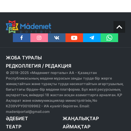
ЖОБА ТУРАЛЫ
РЕДКОЛЛЕГИЯ
/
РЕДАКЦИЯ
© 2018-2025 «Мәдениет порталы» АА - Қазақстан
Республикасының мәдени мұрасын заңды түрде бір жерге
жинақтайтын және тұрақты түрде насихаттайтын ағартушылық
бағыттағы бірден-бір мәдени платформа. Бұл желі ресурсының
ақпараттық өнімдері 18 жастан асқан азаматтарға арналған. ҚР
Ақпарат және коммуникациялар министрлігінің No
KZ09VPY00109962 - ИА куәлігі берілген. Email:
madeniportal@gmail.com
ӘДЕБИЕТ
ЖАҢАЛЫҚТАР
ТЕАТР
АЙМАҚТАР