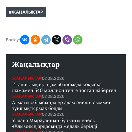
#ЖАҢАЛЫҚТАР
Бөлісу:
Жаңалықтар
07.08.2026
ЖАҢАЛЫҚТАР
Италиялық ер адам абайсызда қоқысқа
шамамен 540 миллион теңге тастап жіберген
07.08.2026
ЖАҢАЛЫҚТАР
Алматы облысында ер адам әйелін сыммен
тұншықтырмақ болды
07.08.2026
ЖАҢАЛЫҚТАР
Ұлдана Мырзуанның бұрынғы енесі:
«Ұлымның арқасында медаль берілді