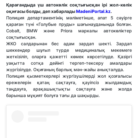
Қарағандыда үш автокөлік соқтығысқан ірі жол-көлік
оқиғасы болды, деп хабарлады
MadeniPortal.kz
.
Полиция департаментінің мәліметінше, апат 5 сәуірге
қараған түні «Голубые пруды» шағынауданында болған.
Cobalt, BMW және Priora маркалы автокөліктер
соқтығысқан.
ЖКО салдарынан бес адам зардап шекті. Зардап
шеккендер шұғыл түрде медициналық мекемеге
жеткізіліп, оларға қажетті көмек көрсетілуде. Қазіргі
уақытта сотқа дейінгі тергеп-тексеру амалдары
жүргізілуде. Оқиғаның барлық мән-жайы анықталуда.
Полиция қызметкерлері жүргізушілерді жол қозғалысы
ережелерін қатаң сақтауға, қауіпсіз жылдамдық
таңдауға, арақашықтықты сақтауға және жолда
барынша мұқият болуға тағы да шақырды.