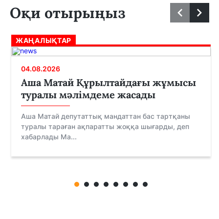
Оқи отырыңыз
ЖАҢАЛЫҚТАР
04.08.2026
Аша Матай Құрылтайдағы жұмысы
туралы мәлімдеме жасады
Аша Матай депутаттық мандаттан бас тартқаны
туралы тараған ақпаратты жоққа шығарды, деп
хабарлады Ma...