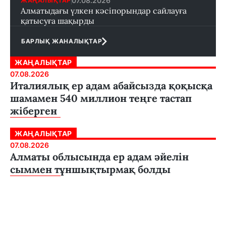
07.08.2026
ЖАҢАЛЫҚТАР
Алматыдағы үлкен кәсіпорындар сайлауға
қатысуға шақырды
БАРЛЫҚ ЖАНАЛЫҚТАР
ЖАҢАЛЫҚТАР
07.08.2026
Италиялық ер адам абайсызда қоқысқа
шамамен 540 миллион теңге тастап
жіберген
ЖАҢАЛЫҚТАР
07.08.2026
Алматы облысында ер адам әйелін
сыммен тұншықтырмақ болды