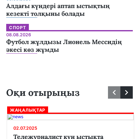
Алдағы күндері аптап ыстықтың
кезекті толқыны болады
СПОРТ
08.08.2026
Футбол жұлдызы Лионель Мессидің
әкесі көз жұмды
Оқи отырыңыз
ЖАҢАЛЫҚТАР
02.07.2025
Тележурналист күн ыстықта