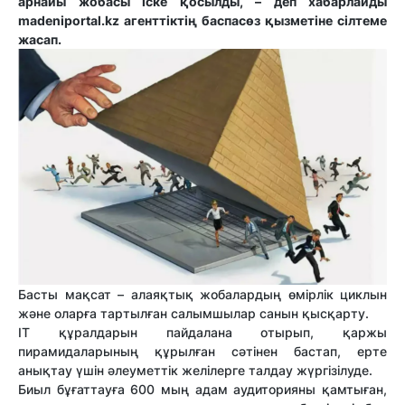
арнайы жобасы іске қосылды, – деп хабарлайды
madeniportal.kz агенттіктің баспасөз қызметіне сілтеме
жасап.
Басты мақсат – алаяқтық жобалардың өмірлік циклын
және оларға тартылған салымшылар санын қысқарту.
IT құралдарын пайдалана отырып, қаржы
пирамидаларының құрылған сәтінен бастап, ерте
анықтау үшін әлеуметтік желілерге талдау жүргізілуде.
Биыл бұғаттауға 600 мың адам аудиторияны қамтыған,