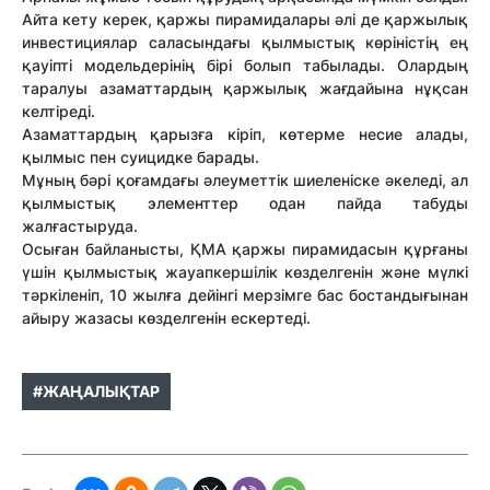
Айта кету керек, қаржы пирамидалары әлі де қаржылық
инвестициялар саласындағы қылмыстық көріністің ең
қауіпті модельдерінің бірі болып табылады. Олардың
таралуы азаматтардың қаржылық жағдайына нұқсан
келтіреді.
Азаматтардың қарызға кіріп, көтерме несие алады,
қылмыс пен суицидке барады.
Мұның бәрі қоғамдағы әлеуметтік шиеленіске әкеледі, ал
қылмыстық элементтер одан пайда табуды
жалғастыруда.
Осыған байланысты, ҚМА қаржы пирамидасын құрғаны
үшін қылмыстық жауапкершілік көзделгенін және мүлкі
тәркіленіп, 10 жылға дейінгі мерзімге бас бостандығынан
айыру жазасы көзделгенін ескертеді.
#ЖАҢАЛЫҚТАР