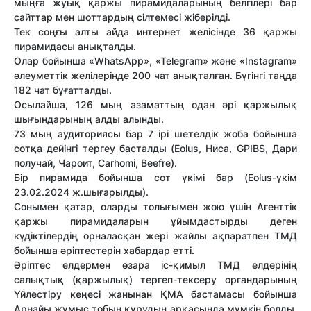
мыңға жуық қаржы пирамидаларының белгілері бар
сайттар мен шоттардың сілтемесі жіберілді.
Тек соңғы алты айда интернет желісінде 36 қаржы
пирамидасы анықталды.
Олар бойынша «WhatsApp», «Telegram» және «Instagram»
әлеуметтік желілерінде 200 чат анықталған. Бүгінгі таңда
182 чат бұғатталды.
Осылайша, 126 мың азаматтың одан әрі қаржылық
шығындарының алды алынды.
73 мың аудиториясы бар 7 ірі шетелдік жоба бойынша
сотқа дейінгі тергеу басталды (Eolus, Ниса, GPIBS, Дари
получай, Чароит, Carhomi, Beefre).
Бір пирамида бойынша сот үкімі бар (Eolus-үкім
23.02.2024 ж.шығарылды).
Сонымен қатар, оларды толығымен жою үшін Агенттік
қаржы пирамидаларын ұйымдастырды деген
күдіктілердің орналасқан жері жайлы ақпаратпен ТМД
бойынша әріптестерін хабардар етті.
Әріптес елдермен өзара іс-қимыл ТМД елдерінің
салықтық (қаржылық) тергеп-тексеру органдарының
Үйлестіру кеңесі жанынан ҚМА бастамасы бойынша
Арнайы жұмыс тобын құрудың арқасында мүмкін болды.