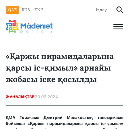
QAZ
RUS
ENG
«Қаржы пирамидаларына
қарсы іс-қимыл» арнайы
жобасы іске қосылды
20.03.2024
ЖАҢАЛЫҚТАР
ҚМА Төрағасы Дмитрий Малаховтың тапсырмасы
бойынша «Қаржы пирамидаларына қарсы іс-қимыл»