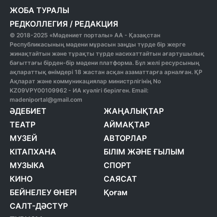
ЖОБА ТУРАЛЫ
РЕДКОЛЛЕГИЯ
/
РЕДАКЦИЯ
© 2018-2025 «Мәдениет порталы» АА - Қазақстан
Республикасының мәдени мұрасын заңды түрде бір жерге
жинақтайтын және тұрақты түрде насихаттайтын ағартушылық
бағыттағы бірден-бір мәдени платформа. Бұл желі ресурсының
ақпараттық өнімдері 18 жастан асқан азаматтарға арналған. ҚР
Ақпарат және коммуникациялар министрлігінің No
KZ09VPY00109962 - ИА куәлігі берілген. Email:
madeniportal@gmail.com
ӘДЕБИЕТ
ЖАҢАЛЫҚТАР
ТЕАТР
АЙМАҚТАР
МУЗЕЙ
АВТОРЛАР
КІТАПХАНА
БІЛІМ ЖӘНЕ ҒЫЛЫМ
МУЗЫКА
СПОРТ
КИНО
САЯСАТ
БЕЙНЕЛЕУ ӨНЕРІ
Қоғам
САЛТ-ДӘСТҮР