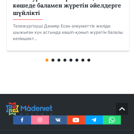
көшеде баламен жүретін әйелдерге
шүйлікті
Тележүргізуші Данияр Есен әлеуметтік желіде
шыжыған күн астында көшіп-қонып жүретін балалы
келіншект...