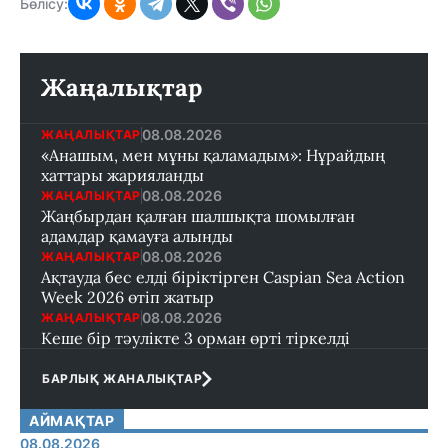
Бөлісу:
Жаңалықтар
08.08.2026
ЖАҢАЛЫҚТАР
«Анашым, мен мұны қаламадым»: Нұрайдың
хаттары жарияланды
08.08.2026
ЖАҢАЛЫҚТАР
Жаңбырдан қалған шалшықта шомылған
адамдар қамауға алынды
08.08.2026
ЖАҢАЛЫҚТАР
Ақтауда бес елді біріктірген Caspian Sea Action
Week 2026 өтіп жатыр
08.08.2026
ЖАҢАЛЫҚТАР
Кеше бір тәулікте 3 орман өрті тіркелді
БАРЛЫҚ ЖАНАЛЫҚТАР
АЙМАҚТАР
08.08.2026