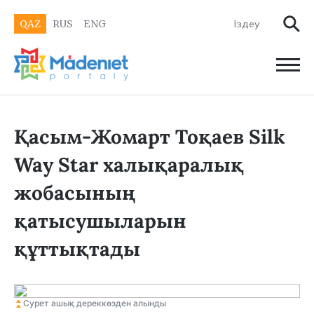
QAZ
RUS
ENG
Қасым-Жомарт Тоқаев Silk
Way Star халықаралық
жобасының
қатысушыларын
құттықтады
Сурет ашық дереккөзден алынды