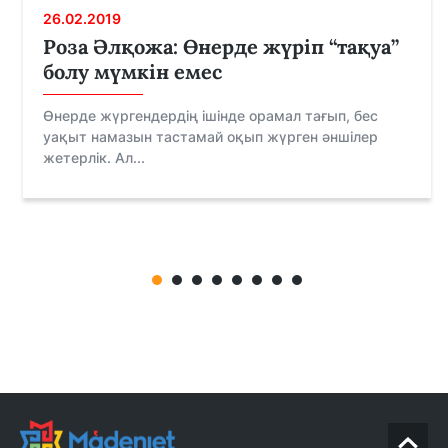
26.02.2019
Роза Әлқожа: Өнерде жүріп “тақуа”
болу мүмкін емес
Өнерде жүргендердің ішінде орамал тағып, бес
уақыт намазын тастамай оқып жүрген әншілер
жетерлік. Ал...