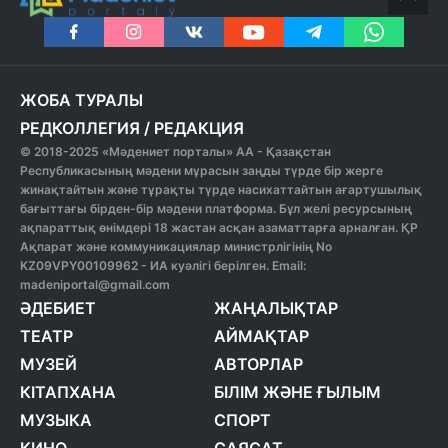
ЖОБА ТУРАЛЫ
РЕДКОЛЛЕГИЯ
/
РЕДАКЦИЯ
© 2018-2025 «Мәдениет порталы» АА - Қазақстан
Республикасының мәдени мұрасын заңды түрде бір жерге
жинақтайтын және тұрақты түрде насихаттайтын ағартушылық
бағыттағы бірден-бір мәдени платформа. Бұл желі ресурсының
ақпараттық өнімдері 18 жастан асқан азаматтарға арналған. ҚР
Ақпарат және коммуникациялар министрлігінің No
KZ09VPY00109962 - ИА куәлігі берілген. Email:
madeniportal@gmail.com
ӘДЕБИЕТ
ЖАҢАЛЫҚТАР
ТЕАТР
АЙМАҚТАР
МУЗЕЙ
АВТОРЛАР
КІТАПХАНА
БІЛІМ ЖӘНЕ ҒЫЛЫМ
МУЗЫКА
СПОРТ