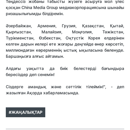
Теңдессіз жобаны табысты жүзеге асыруға мол үлес
қосқан China Media Group медиакорпорациясына шынайы
ризашылығымды білдіремін.
Әзербайжан, Армения, Грузия, Қазақстан, Қытай,
Қырғызстан, Малайзия, Моңғолия, Тәжікстан,
Түрікменстан, Өзбекстан, Оңтүстік Корея елдерінен
келген дарын иелері өте жоғары деңгейде өнер көрсетіп,
миллиондаған көрерменнің ыстық ықыласына бөленуде.
Баршаңызға алғыс айтамын.
Алдағы уақытта да биік белестерді бағындыра
бересіздер деп сенемін!
Сіздерге амандық және сәттілік тілеймін!", - деп
жазылған Ақорда хабарламасында.
#ЖАҢАЛЫҚТАР