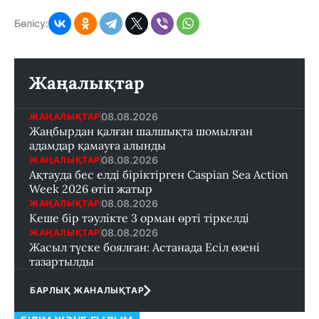
Бөлісу:
Жаңалықтар
08.08.2026
ЖАҢАЛЫҚТАР
Жаңбырдан қалған шалшықта шомылған
адамдар қамауға алынды
08.08.2026
ЖАҢАЛЫҚТАР
Ақтауда бес елді біріктірген Caspian Sea Action
Week 2026 өтіп жатыр
08.08.2026
ЖАҢАЛЫҚТАР
Кеше бір тәулікте 3 орман өрті тіркелді
08.08.2026
ЖАҢАЛЫҚТАР
Жасыл түске боялған: Астанада Есіл өзені
тазартылды
БАРЛЫҚ ЖАНАЛЫҚТАР