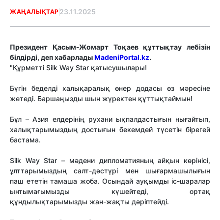
23.11.2025
ЖАҢАЛЫҚТАР
Президент Қасым-Жомарт Тоқаев құттықтау лебізін
білдірді, деп хабарлады
MadeniPortal.kz
.
"Құрметті Silk Way Star қатысушылары!
Бүгін беделді халықаралық өнер додасы өз мәресіне
жетеді. Баршаңызды шын жүректен құттықтаймын!
Бұл – Азия елдерінің рухани ықпалдастығын нығайтып,
халықтарымыздың достығын бекемдей түсетін бірегей
бастама.
Silk Way Star – мәдени дипломатияның айқын көрінісі,
ұлттарымыздың салт-дәстүрі мен шығармашылығын
паш ететін тамаша жоба. Осындай ауқымды іс-шаралар
ынтымағымызды күшейтеді, ортақ
құндылықтарымызды жан-жақты дәріптейді.