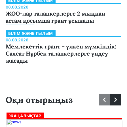
БІЛІМ ЖӘНЕ ҒЫЛЫМ
08.08.2026
ЖОО-лар талапкерлерге 2 мыңнан
астам қосымша грант ұсынады
БІЛІМ ЖӘНЕ ҒЫЛЫМ
08.08.2026
Мемлекеттік грант – үлкен мүмкіндік:
Саясат Нұрбек талапкерлерге үндеу
жасады
Оқи отырыңыз
ЖАҢАЛЫҚТАР