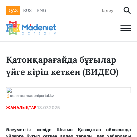
QAZ
RUS
ENG
Қатонқарағайда бұғылар
үйге кіріп кеткен (ВИДЕО)
коллаж: madeniportal.kz
13.07.2025
ЖАҢАЛЫҚТАР
Әлеуметтік желіде Шығыс Қазақстан облысында
үйлерге бұғып кеткен видео тарады, деп хабарлады