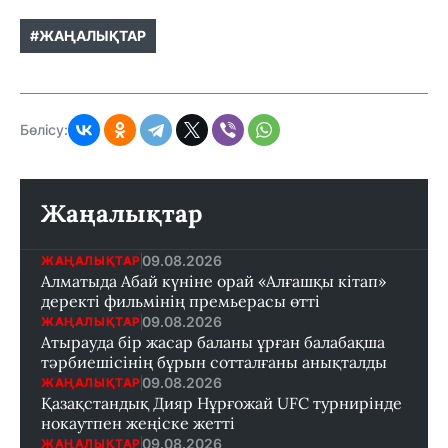
#ЖАҢАЛЫҚТАР
Бөлісу:
Жаңалықтар
09.08.2026
ЖАҢАЛЫҚТАР
Алматыда Абай күніне орай «Алғашқы кітап»
деректі фильмінің премьерасы өтті
09.08.2026
ЖАҢАЛЫҚТАР
Атырауда бір жасар баланы ұрған балабақша
тәрбиешісінің бұрын сотталғаны анықталды
09.08.2026
ЖАҢАЛЫҚТАР
Қазақстандық Дияр Нұрғожай UFC турнирінде
нокаутпен жеңіске жетті
09.08.2026
ЖАҢАЛЫҚТАР