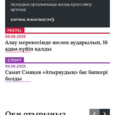
Ақтаудың орталығында жолда кроссовер
өртенді
БАРЛЫҚ ЖАНАЛЫҚТАР
PESTEL
09.08.2026
Алау мерекесінде шелек аударылып, 16
адам күйіп қалды
СПОРТ
09.08.2026
Самат Смақов «Атыраудың» бас бапкері
болды
Оқи отырыңыз