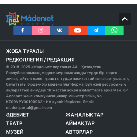
ЖОБА ТУРАЛЫ
РЕДКОЛЛЕГИЯ
/
РЕДАКЦИЯ
© 2018-2025 «Мәдениет порталы» АА - Қазақстан
Республикасының мәдени мұрасын заңды түрде бір жерге
жинақтайтын және тұрақты түрде насихаттайтын ағартушылық
бағыттағы бірден-бір мәдени платформа. Бұл желі ресурсының
ақпараттық өнімдері 18 жастан асқан азаматтарға арналған. ҚР
Ақпарат және коммуникациялар министрлігінің No
KZ09VPY00109962 - ИА куәлігі берілген. Email:
madeniportal@gmail.com
ӘДЕБИЕТ
ЖАҢАЛЫҚТАР
ТЕАТР
АЙМАҚТАР
МУЗЕЙ
АВТОРЛАР