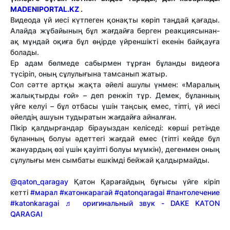
MADENIPORTAL.KZ
.
Видеода үй иесі күтпеген қонақты көріп таңдай қағады.
Алайда жұбайының бұл жағдайға берген реакциясынан-
ақ мұндай оқиға бұл өңірде үйреншікті екенін байқауға
болады.
Ер адам бөлмеде сабырмен тұрған бұланды видеоға
түсіріп, оның сұлулығына тамсанып жатыр.
Сол сәтте артқы жақта әйелі ашулы үнмен: «Маралың
жалықтырды ғой» – деп ренжіп тұр. Демек, бұланның
үйге келуі – бұл отбасы үшін таңсық емес, тіпті, үй иесі
әйелдің ашуын тудыратын жағдайға айналған.
Пікір қалдырғандар бірауыздан келіседі: көрші ретінде
бұланның болуы әдеттегі жағдай емес (тіпті кейде бұл
жануардың өзі үшін қауіпті болуы мүмкін), дегенмен оның
сұлулығы мен сымбаты ешкімді бейжай қалдырмайды.
@qaton_qaragay
Қатон Қарағайдың бұғысы үйге кіріп
кетті
#марал
#катонкарагай
#qatonqaragai
#пантолечение
#katonkaragai
♬ оригинальный звук - DAKE KATON
QARAGAI