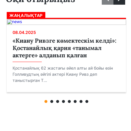
ЖАҢАЛЫҚТАР
08.04.2025
«Киану Ривзге көмектескім келді»:
Қостанайлық қария «танымал
актерге» алданып қалған
Қостанайлық 62 жастағы әйел алты ай бойы өзін
Голливудтың әйгілі актері Киану Ривз деп
таныстырған T...