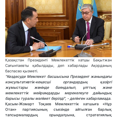
Қазақстан Президенті Мемлекеттік хатшы Бақытжан
Сағынтаевты қабылдады, деп хабарлады Ақорданың
баспасөз қызметі.
"Кездесуде Мемлекет басшысына Президент жанындағы
консультативтік-кеңесші органдардың қазіргі
жұмыстары жөнінде баяндалып, ұлттық және
мемлекеттік мейрамдарды мерекелеуге дайындық
барысы туралы мәлімет берілді", - делінген хабарламада.
Қасым-Жомарт Тоқаев Мемлекеттік хатшыға «Нұр
Отан» партиясының съезінде айтылған барлық
тапсырмалардың орындалуына, стратегиялық