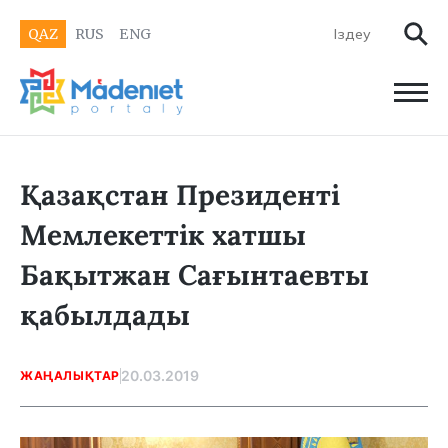
QAZ
RUS
ENG
Қазақстан Президенті
Мемлекеттік хатшы
Бақытжан Сағынтаевты
қабылдады
20.03.2019
ЖАҢАЛЫҚТАР