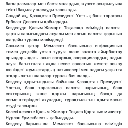
бағдарламалар мен бастамалардың жүзеге асырылуына
тиісті бақылау жасауды тапсырды.
Сондай-ақ, Қазақстан Президенті Ұлттық банк төрағасы
Ерболат Досаевты қабылдады.
Кездесуде Қасым-Жомарт Тоқаевқа еліміздің валюта-
қаржы нарығындағы ахуалы мен алтын-валюта қорының
жағдайы туралы мәлімделді.
Сонымен қатар, Мемлекет басшысына инфляцияның
төмен деңгейін ұстап тұруға және валюта айырбастау
орындарындағы алып-сатарлық операциялардың алдын
алуға бағытталған ақша-несие саясатын жүзеге асыру
жөніндегі жұмыстардың нәтижелері мен алдағы уақытта
атқарылатын шаралар туралы баяндалды.
Кездесу қорытындысы бойынша Қазақстан Президенті
Ұлттық банк төрағасына валюта нарығының, банк
секторының және қаржы нарығының басқа да
сегменттеріндегі ахуалдың тұрақтылығын қамтамасыз
етуді тапсырды.
Келесі кезекте Қасым-Жомарт Тоқаев Қорғаныс министрі
Нұрлан Ермекбаевты қабылдады.
Кездесу барысында Мемлекет басшысына еліміздің