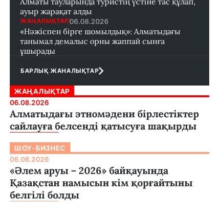
Алматы тауларында туристің үстіне тас құлап,
ауыр жарақат алды
06.08.2026
ЖАҢАЛЫҚТАР
«Нәжіспен бірге шомылдық»: Алматыдағы
танымал демалыс орны жаппай сынға
ұшырады
БАРЛЫҚ ЖАНАЛЫҚТАР
ЖАҢАЛЫҚТАР
06.08.2026
Алматыдағы этномәдени бірлестіктер
сайлауға белсенді қатысуға шақырды
ШОУ-БИЗНЕС
06.08.2026
«Әлем аруы – 2026» байқауында
Қазақстан намысын кім қорғайтыны
белгілі болды