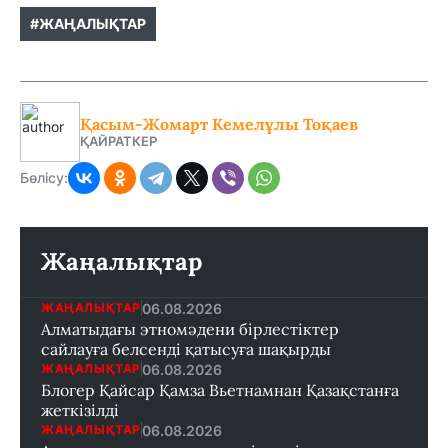
#ЖАҢАЛЫҚТАР
Қасым-Жомарт Кемелұлы Тоқаев
ҚАЙРАТКЕР
Бөлісу:
Жаңалықтар
06.08.2026
ЖАҢАЛЫҚТАР
Алматыдағы этномәдени бірлестіктер
сайлауға белсенді қатысуға шақырды
06.08.2026
ЖАҢАЛЫҚТАР
Блогер Қайсар Қамза Вьетнамнан Қазақстанға
жеткізілді
06.08.2026
ЖАҢАЛЫҚТАР