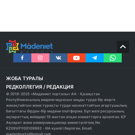
ЖОБА ТУРАЛЫ
РЕДКОЛЛЕГИЯ
/
РЕДАКЦИЯ
© 2018-2025 «Мәдениет порталы» АА - Қазақстан
Республикасының мәдени мұрасын заңды түрде бір жерге
жинақтайтын және тұрақты түрде насихаттайтын ағартушылық
бағыттағы бірден-бір мәдени платформа. Бұл желі ресурсының
ақпараттық өнімдері 18 жастан асқан азаматтарға арналған. ҚР
Ақпарат және коммуникациялар министрлігінің No
KZ09VPY00109962 - ИА куәлігі берілген. Email:
madeniportal@gmail.com