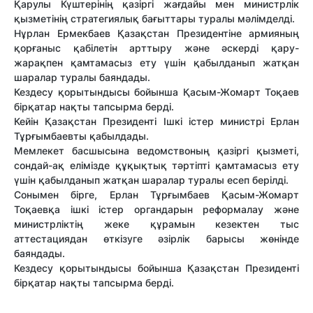
Қарулы Күштерінің қазіргі жағдайы мен министрлік
қызметінің стратегиялық бағыттары туралы мәлімделді.
Нұрлан Ермекбаев Қазақстан Президентіне армияның
қорғаныс қабілетін арттыру және әскерді қару-
жарақпен қамтамасыз ету үшін қабылданып жатқан
шаралар туралы баяндады.
Кездесу қорытындысы бойынша Қасым-Жомарт Тоқаев
бірқатар нақты тапсырма берді.
Кейін Қазақстан Президенті Ішкі істер министрі Ерлан
Тұрғымбаевты қабылдады.
Мемлекет басшысына ведомствоның қазіргі қызметі,
сондай-ақ елімізде құқықтық тәртіпті қамтамасыз ету
үшін қабылданып жатқан шаралар туралы есеп берілді.
Сонымен бірге, Ерлан Тұрғымбаев Қасым-Жомарт
Тоқаевқа ішкі істер органдарын реформалау және
министрліктің жеке құрамын кезектен тыс
аттестациядан өткізуге әзірлік барысы жөнінде
баяндады.
Кездесу қорытындысы бойынша Қазақстан Президенті
бірқатар нақты тапсырма берді.