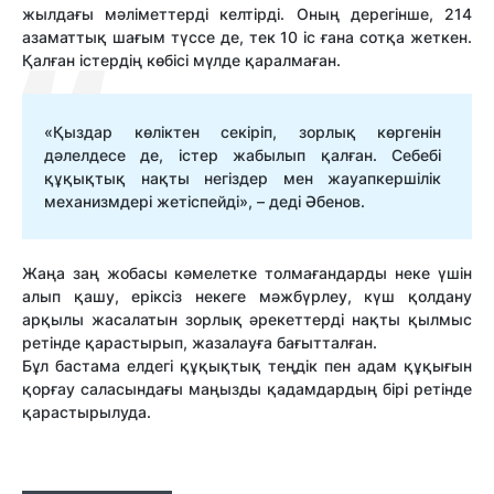
жылдағы мәліметтерді келтірді. Оның дерегінше, 214
азаматтық шағым түссе де, тек 10 іс ғана сотқа жеткен.
Қалған істердің көбісі мүлде қаралмаған.
«Қыздар көліктен секіріп, зорлық көргенін
дәлелдесе де, істер жабылып қалған. Себебі
құқықтық нақты негіздер мен жауапкершілік
механизмдері жетіспейді», – деді Әбенов.
Жаңа заң жобасы кәмелетке толмағандарды неке үшін
алып қашу, еріксіз некеге мәжбүрлеу, күш қолдану
арқылы жасалатын зорлық әрекеттерді нақты қылмыс
ретінде қарастырып, жазалауға бағытталған.
Бұл бастама елдегі құқықтық теңдік пен адам құқығын
қорғау саласындағы маңызды қадамдардың бірі ретінде
қарастырылуда.