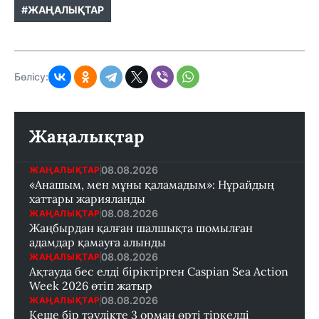
#ЖАҢАЛЫҚТАР
Бөлісу:
Жаңалықтар
08.08.2026
ЖАҢАЛЫҚТАР
«Анашым, мен мұны қаламадым»: Нұрайдың
хаттары жарияланды
08.08.2026
ЖАҢАЛЫҚТАР
Жаңбырдан қалған шалшықта шомылған
адамдар қамауға алынды
08.08.2026
ЖАҢАЛЫҚТАР
Ақтауда бес елді біріктірген Caspian Sea Action
Week 2026 өтіп жатыр
08.08.2026
ЖАҢАЛЫҚТАР
Кеше бір тәулікте 3 орман өрті тіркелді