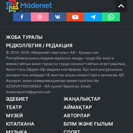
ЖОБА ТУРАЛЫ
РЕДКОЛЛЕГИЯ
/
РЕДАКЦИЯ
© 2018-2025 «Мәдениет порталы» АА - Қазақстан
Республикасының мәдени мұрасын заңды түрде бір жерге
жинақтайтын және тұрақты түрде насихаттайтын ағартушылық
бағыттағы бірден-бір мәдени платформа. Бұл желі ресурсының
ақпараттық өнімдері 18 жастан асқан азаматтарға арналған. ҚР
Ақпарат және коммуникациялар министрлігінің No
KZ09VPY00109962 - ИА куәлігі берілген. Email:
madeniportal@gmail.com
ӘДЕБИЕТ
ЖАҢАЛЫҚТАР
ТЕАТР
АЙМАҚТАР
МУЗЕЙ
АВТОРЛАР
КІТАПХАНА
БІЛІМ ЖӘНЕ ҒЫЛЫМ
МУЗЫКА
СПОРТ