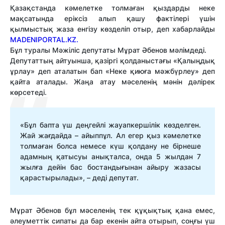
Қазақстанда кәмелетке толмаған қыздарды неке
мақсатында еріксіз алып қашу фактілері үшін
қылмыстық жаза енгізу көзделіп отыр, деп хабарлайды
MADENIPORTAL.KZ.
Бұл туралы Мәжіліс депутаты Мұрат Әбенов мәлімдеді.
Депутаттың айтуынша, қазіргі қолданыстағы «Қалыңдық
ұрлау» деп аталатын бап «Неке қиюға мәжбүрлеу» деп
қайта аталады. Жаңа атау мәселенің мәнін дәлірек
көрсетеді.
«Бұл бапта үш деңгейлі жауапкершілік көзделген.
Жай жағдайда – айыппұл. Ал егер қыз кәмелетке
толмаған болса немесе күш қолдану не бірнеше
адамның қатысуы анықталса, онда 5 жылдан 7
жылға дейін бас бостандығынан айыру жазасы
қарастырылады», – деді депутат.
Мұрат Әбенов бұл мәселенің тек құқықтық қана емес,
әлеуметтік сипаты да бар екенін айта отырып, соңғы үш