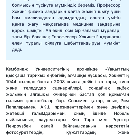
болмысын түсінуге мүмкіндік береміз. Профессор
Хокинг физика заңдарын қайта жазып шығу үшін
һәм миллиондаған адамдардың сөнген үмітін
қайта жағу мақсатында медицина заңдарына
қарсы шықты. Ал екнді осы бір ғаламат мұралар,
тағы бір болашақ "профессор Хокингті" қоршаған
әлем туралы ойлауға шабыттандыруы мүмкін»
деді.
Кембридж Университетінің архивінде «Уақыттың
қысқаша тарихы» еңбегінің алғашқы нұсқасы, Хокингтің
1944 жылдан бастап 2008 жылға дейінгі хаттары, кино
және теледидар сценарийлері, сондай-ақ еңбек
жолының алғашқы күндерінен бастап қол қойылған
ғылыми қолжазбалар бар. Сонымен қатар, оның Рим
Папаларымен, АҚШ президенттерімен және дәуірдің
жетекші ғалымдарымен, оның ішінде Нобель
сыйлығының лауреаттары Кип Торн мен Роджер
Пенроузбен қалай байланысқанын көрсететін
фотосуреттердің, құжаттардың және