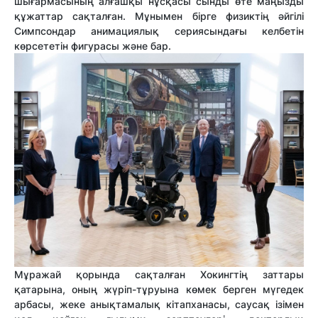
шығармасының алғашқы нұсқасы сынды өте маңызды
құжаттар сақталған. Мұнымен бірге физиктің әйгілі
Симпсондар анимациялық сериясындағы келбетін
көрсететін фигурасы және бар.
Мұражай қорында сақталған Хокингтің заттары
қатарына, оның жүріп-тұруына көмек берген мүгедек
арбасы, жеке анықтамалық кітапханасы, саусақ ізімен