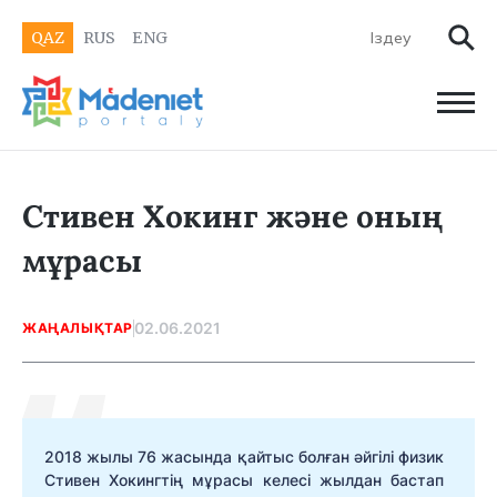
QAZ
RUS
ENG
Стивен Хокинг және оның
мұрасы
02.06.2021
ЖАҢАЛЫҚТАР
2018 жылы 76 жасында қайтыс болған әйгілі физик
Стивен Хокингтің мұрасы келесі жылдан бастап