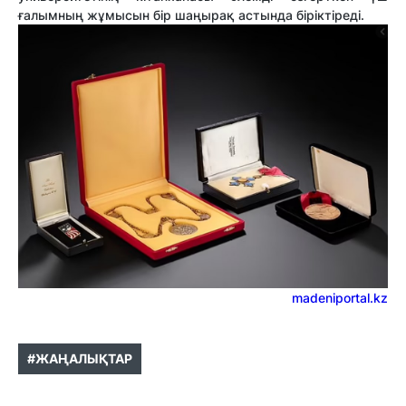
ғалымның жұмысын бір шаңырақ астында біріктіреді.
madeniportal.kz
#ЖАҢАЛЫҚТАР