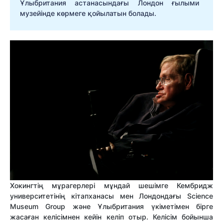
Ұлыбритания астанасындағы Лондон ғылыми
музейінде көрмеге қойылатын болады.
Хокингтің мұрагерлері мұндай шешімге Кембридж
университетінің кітапханасы мен Лондондағы Science
Museum Group және Ұлыбритания үкіметімен бірге
жасаған келісімнен кейін келіп отыр. Келісім бойынша