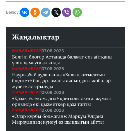
Бөлісу:
Жаңалықтар
07.08.2026
ЖАҢАЛЫҚТАР
Белгілі блогер Астанада балағат сөз айтқаны
үшін қамауға алынды
07.08.2026
ЖАҢАЛЫҚТАР
Наурызбай ауданында «Халық қатысатын
бюджет» бағдарламасы аясындағы жобалар
жүзеге асырылуда
07.08.2026
ЖАҢАЛЫҚТАР
«Қазақтелекомдағы» қайғылы оқиға: жұмыс
орнында екі қызметкер қаза тапты
07.08.2026
ЖАҢАЛЫҚТАР
«Олар құрбы болмаған»: Марқұм Ұлдана
Мырзуанның күйеуі өз шындығын айтты