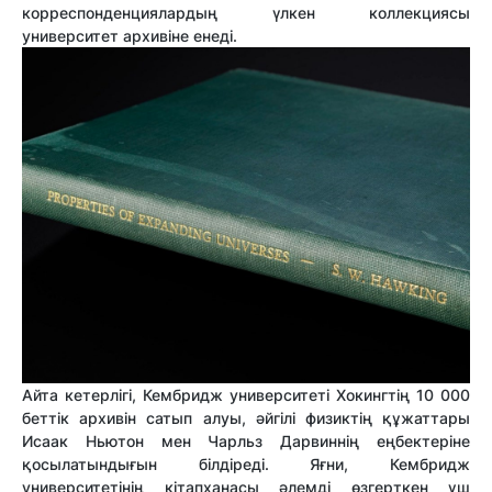
корреспонденциялардың үлкен коллекциясы
университет архивіне енеді.
Айта кетерлігі, Кембридж университеті Хокингтің 10 000
беттік архивін сатып алуы, әйгілі физиктің құжаттары
Исаак Ньютон мен Чарльз Дарвиннің еңбектеріне
қосылатындығын білдіреді. Яғни, Кембридж
университетінің кітапханасы әлемді өзгерткен үш