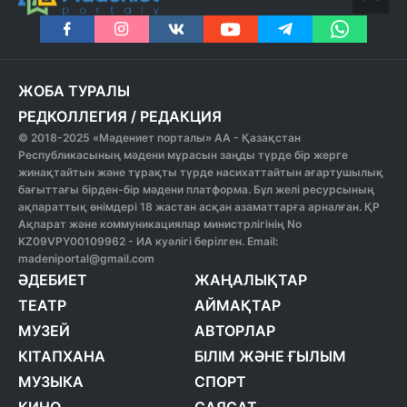
ЖОБА ТУРАЛЫ
РЕДКОЛЛЕГИЯ
/
РЕДАКЦИЯ
© 2018-2025 «Мәдениет порталы» АА - Қазақстан
Республикасының мәдени мұрасын заңды түрде бір жерге
жинақтайтын және тұрақты түрде насихаттайтын ағартушылық
бағыттағы бірден-бір мәдени платформа. Бұл желі ресурсының
ақпараттық өнімдері 18 жастан асқан азаматтарға арналған. ҚР
Ақпарат және коммуникациялар министрлігінің No
KZ09VPY00109962 - ИА куәлігі берілген. Email:
madeniportal@gmail.com
ӘДЕБИЕТ
ЖАҢАЛЫҚТАР
ТЕАТР
АЙМАҚТАР
МУЗЕЙ
АВТОРЛАР
КІТАПХАНА
БІЛІМ ЖӘНЕ ҒЫЛЫМ
МУЗЫКА
СПОРТ