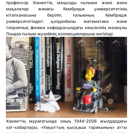
профессор Хокингтің маңызды ғылыми және жеке
мақалалар жинағы Кембридж университетінің
кітапханасына беріліп, ғалымның Кембридж
университетіндегі қолданбалы математика және
теориялық физика кафедрасындағы кеңсесінің мазмұны
Лондон ғылым музейінің коллекцияларына енгізілді.
Хокингтің мұрағатында оның 1944-2008 жылдардағы
хат-хабарлары, «Уақыттың қысқаша тарихының» атты