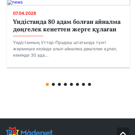
07.04.2026
Үндістанда 80 адам болған айналма
дөңгелек кенеттен жерге құлаған
Үндістанның Уттар-Прадеш штатында түнгі
жәрмеңке кезінде алып айналма дөңгелек құлап,
кемінде 30 ада...