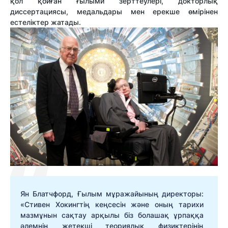
қол қойған ғылыми зерттеулері, докторлық
диссертациясы, медальдары мен ерекше өмірінен
естеліктер жатады.
Ян Блатчфорд, Ғылым мұражайының директоры:
«Стивен Хокингтің кеңсесін және оның тарихи
мазмұнын сақтау арқылы біз болашақ ұрпаққа
әлемнің жетекші теориялық физиктерінің