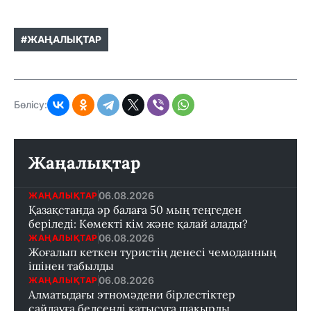
#ЖАҢАЛЫҚТАР
Бөлісу:
Жаңалықтар
06.08.2026
ЖАҢАЛЫҚТАР
Қазақстанда әр балаға 50 мың теңгеден
беріледі: Көмекті кім және қалай алады?
06.08.2026
ЖАҢАЛЫҚТАР
Жоғалып кеткен туристің денесі чемоданның
ішінен табылды
06.08.2026
ЖАҢАЛЫҚТАР
Алматыдағы этномәдени бірлестіктер
сайлауға белсенді қатысуға шақырды