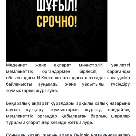
Мәдениет және ақпарат министрлігі уәкілетті
мемлекеттік органдармен бірлесіп, Қарағанды
облысындағы И.Костенко атындағы шахтадағы жағдайға
байланысты ауқымды және уақытылы түсіндіру
жұмыстарын жүргізуде.
Бұқаралық ақпарат құралдары арқылы халық назарына
шұғыл құтқару жұмыстарын жүргізу, сондай-ақ
мемлекеттік органдар қабылдаған барлық шаралар
туралы ақпарат дер кезінде жеткізілуде.
Сонымен қатар, жақын арада Өңірлік коммуникациялар