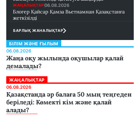
06.08.2026
ЖАҢАЛЫҚТАР
Блогер Қайсар Қамза Вьетнамнан Қазақстанға
жеткізілді
БАРЛЫҚ ЖАНАЛЫҚТАР
БІЛІМ ЖӘНЕ ҒЫЛЫМ
06.08.2026
Жаңа оқу жылында оқушылар қалай
демалады?
ЖАҢАЛЫҚТАР
06.08.2026
Қазақстанда әр балаға 50 мың теңгеден
беріледі: Көмекті кім және қалай
алады?