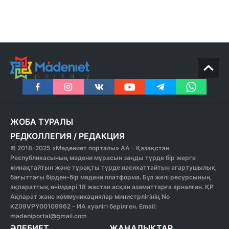
ЖОБА ТУРАЛЫ
РЕДКОЛЛЕГИЯ
/
РЕДАКЦИЯ
© 2018-2025 «Мәдениет порталы» АА - Қазақстан
Республикасының мәдени мұрасын заңды түрде бір жерге
жинақтайтын және тұрақты түрде насихаттайтын ағартушылық
бағыттағы бірден-бір мәдени платформа. Бұл желі ресурсының
ақпараттық өнімдері 18 жастан асқан азаматтарға арналған. ҚР
Ақпарат және коммуникациялар министрлігінің No
KZ09VPY00109962 - ИА куәлігі берілген. Email:
madeniportal@gmail.com
ӘДЕБИЕТ
ЖАҢАЛЫҚТАР