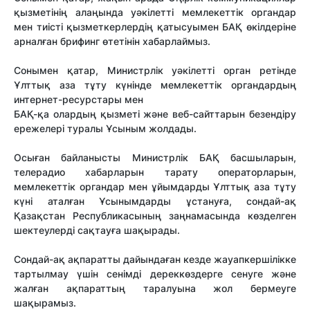
қызметінің алаңында уәкілетті мемлекеттік органдар
мен тиісті қызметкерлердің қатысуымен БАҚ өкілдеріне
арналған брифинг өтетінін хабарлаймыз.
Сонымен қатар, Министрлік уәкілетті орган ретінде
Ұлттық аза тұту күнінде мемлекеттік органдардың
интернет-ресурстары мен
БАҚ-қа олардың қызметі және веб-сайттарын безендіру
ережелері туралы Ұсыным жолдады.
Осыған байланысты Министрлік БАҚ басшыларын,
телерадио хабарларын тарату операторларын,
мемлекеттік органдар мен ұйымдарды Ұлттық аза тұту
күні аталған Ұсынымдарды ұстануға, сондай-ақ
Қазақстан Республикасының заңнамасында көзделген
шектеулерді сақтауға шақырады.
Сондай-ақ ақпаратты дайындаған кезде жауапкершілікке
тартылмау үшін сенімді дереккөздерге сенуге және
жалған ақпараттың таралуына жол бермеуге
шақырамыз.