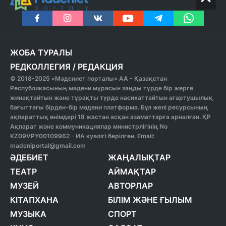
ЖОБА ТУРАЛЫ
РЕДКОЛЛЕГИЯ
/
РЕДАКЦИЯ
© 2018-2025 «Мәдениет порталы» АА - Қазақстан
Республикасының мәдени мұрасын заңды түрде бір жерге
жинақтайтын және тұрақты түрде насихаттайтын ағартушылық
бағыттағы бірден-бір мәдени платформа. Бұл желі ресурсының
ақпараттық өнімдері 18 жастан асқан азаматтарға арналған. ҚР
Ақпарат және коммуникациялар министрлігінің No
KZ09VPY00109962 - ИА куәлігі берілген. Email:
madeniportal@gmail.com
ӘДЕБИЕТ
ЖАҢАЛЫҚТАР
ТЕАТР
АЙМАҚТАР
МУЗЕЙ
АВТОРЛАР
КІТАПХАНА
БІЛІМ ЖӘНЕ ҒЫЛЫМ
МУЗЫКА
СПОРТ