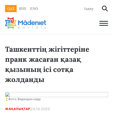
QAZ
RUS
ENG
Ташкенттің жігіттеріне
пранк жасаған қазақ
қызының ісі сотқа
жолданды
Фото: Видеодан кадр
24.10.2025
ЖАҢАЛЫҚТАР