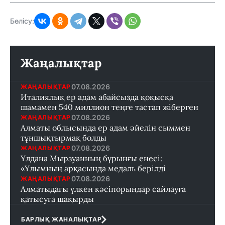
Бөлісу:
Жаңалықтар
07.08.2026
ЖАҢАЛЫҚТАР
Италиялық ер адам абайсызда қоқысқа
шамамен 540 миллион теңге тастап жіберген
07.08.2026
ЖАҢАЛЫҚТАР
Алматы облысында ер адам әйелін сыммен
тұншықтырмақ болды
07.08.2026
ЖАҢАЛЫҚТАР
Ұлдана Мырзуанның бұрынғы енесі:
«Ұлымның арқасында медаль берілді
07.08.2026
ЖАҢАЛЫҚТАР
Алматыдағы үлкен кәсіпорындар сайлауға
қатысуға шақырды
БАРЛЫҚ ЖАНАЛЫҚТАР