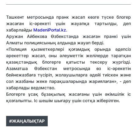
Ташкент метросында пранк жасап көзге түске блогер
жасаған іс-әрекеті үшін жауапқа тартылды, деп
хабарлайды
MadeniPortal.kz.
Аружан Айбекова Өзбекстанда жасаған пранкі үшін
Алматы полициясының алдында жауап берді.
«Полиция қызметкерлері қоғамдық орында әдепсіз
әрекеттер жасап, оны әлеуметтік желілерде таратқан
қазақстандық блогерге қатысты тексеру жүргізді.
Азаматша Өзбекстан метросында өз іс-әрекетін
бейнежазбаға түсіріп, жолаушыларға әдейі тиіскен және
сол жазбаны жеке парақшаларында жариялаған», - деп
хабарлады ведомство.
Блогерге ұсақ бұзақылық жасағаны үшін әкімшілік іс
қозғалыпты. Іс шешім шығару үшін сотқа жіберілген.
#ЖАҢАЛЫҚТАР