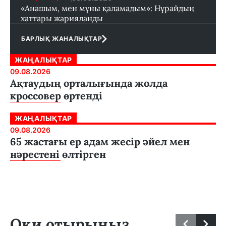
«Анашым, мен мұны қаламадым»: Нұрайдың
хаттары жарияланды
БАРЛЫҚ ЖАНАЛЫҚТАР
ЖАҢАЛЫҚТАР
09.08.2026
Ақтаудың орталығында жолда
кроссовер өртенді
ЖАҢАЛЫҚТАР
09.08.2026
65 жастағы ер адам жесір әйел мен
нәрестені өлтірген
Оқи отырыңыз