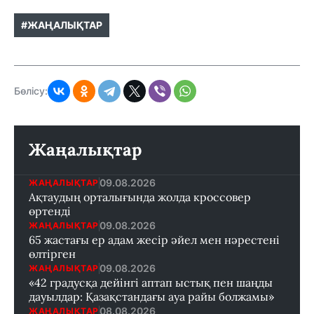
#ЖАҢАЛЫҚТАР
Бөлісу:
Жаңалықтар
09.08.2026
ЖАҢАЛЫҚТАР
Ақтаудың орталығында жолда кроссовер
өртенді
09.08.2026
ЖАҢАЛЫҚТАР
65 жастағы ер адам жесір әйел мен нәрестені
өлтірген
09.08.2026
ЖАҢАЛЫҚТАР
«42 градусқа дейінгі аптап ыстық пен шаңды
дауылдар: Қазақстандағы ауа райы болжамы»
08.08.2026
ЖАҢАЛЫҚТАР