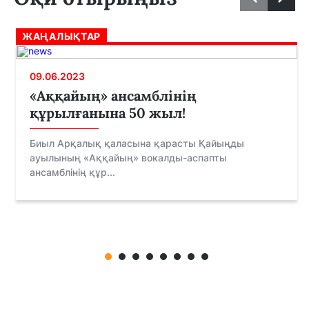
ЖАҢАЛЫҚТАР
09.06.2023
«Аққайың» ансамблінің
құрылғанына 50 жыл!
Биыл Арқалық қаласына қарасты Қайыңды
ауылының «Аққайың» вокалды-аспапты
ансамблінің құр...