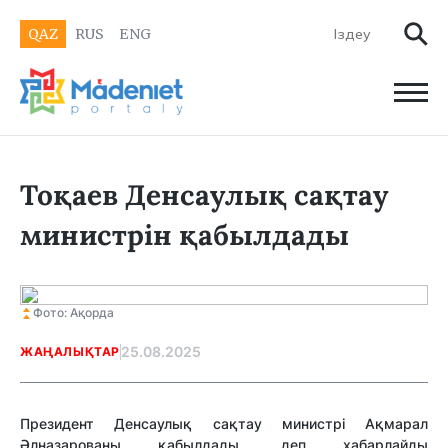
QAZ
RUS
ENG
Тоқаев Денсаулық сақтау
министрін қабылдады
Фото: Ақорда
25.08.2025
ЖАҢАЛЫҚТАР
Президент Денсаулық сақтау министрі Ақмарал
Әлназарованы қабылдады, деп хабарлайды