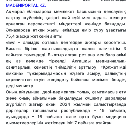
MADENIPORTAL.KZ.
Ақмарал Әлназарова
мемлекет басшысына денсаулық
сақтау жүйесінің қазіргі жай-күйі мен алдағы кезеңге
арналған перспективті міндеттері жөнінде баяндады.
Әлназарова
өткен жылы елімізде өмір сүру ұзақтығы
75,4 жасқа жеткенін айтты.
«Бұл – әлемдік орташа деңгейден жоғары көрсеткіш.
Биылғы бірінші жартыжылдықта жалпы өлім-жітім 3
пайызға төмендеді. Былтыр алғаш рет ана мен бала өлімі
ең аз көлемде тіркелді. Алғашқы медициналық-
санитарлық көмектің тиімділігін арттыру, «Қолжетімді
емхана» тұжырымдамасын жүзеге асыру, халықтың
скринингтен өтуін жеңілдету бойынша мәлімет берді»,
деді министр.
Оның айтуынша, дәрі-дәрмекпен толық қамтамасыз ету
және оның айналымын бақылауды күшейту шаралары
жүргізіліп жатыр екен. 2024 жылмен салыстырғанда
дәрігерлер тапшылығы республикада – 19 пайызға,
ауылдарда – 16 пайызға және орта буын медицина
қызметкерлерінің жетіспеушілігі 7 пайызға азайған.