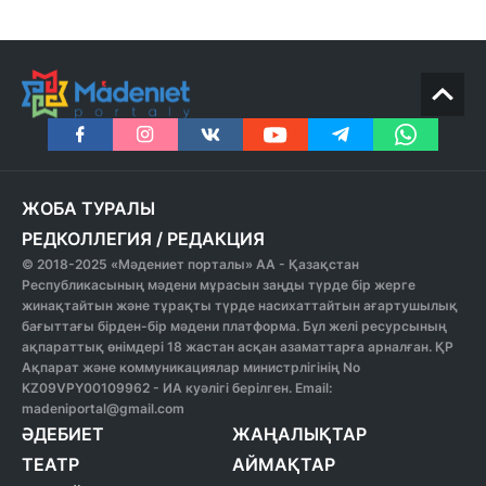
ЖОБА ТУРАЛЫ
РЕДКОЛЛЕГИЯ
/
РЕДАКЦИЯ
© 2018-2025 «Мәдениет порталы» АА - Қазақстан
Республикасының мәдени мұрасын заңды түрде бір жерге
жинақтайтын және тұрақты түрде насихаттайтын ағартушылық
бағыттағы бірден-бір мәдени платформа. Бұл желі ресурсының
ақпараттық өнімдері 18 жастан асқан азаматтарға арналған. ҚР
Ақпарат және коммуникациялар министрлігінің No
KZ09VPY00109962 - ИА куәлігі берілген. Email:
madeniportal@gmail.com
ӘДЕБИЕТ
ЖАҢАЛЫҚТАР
ТЕАТР
АЙМАҚТАР