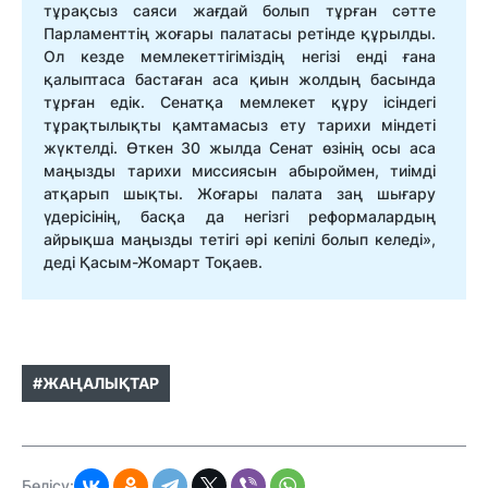
тұрақсыз саяси жағдай болып тұрған сәтте
Парламенттің жоғары палатасы ретінде құрылды.
Ол кезде мемлекеттігіміздің негізі енді ғана
қалыптаса бастаған аса қиын жолдың басында
тұрған едік. Сенатқа мемлекет құру ісіндегі
тұрақтылықты қамтамасыз ету тарихи міндеті
жүктелді. Өткен 30 жылда Сенат өзінің осы аса
маңызды тарихи миссиясын абыроймен, тиімді
атқарып шықты. Жоғары палата заң шығару
үдерісінің, басқа да негізгі реформалардың
айрықша маңызды тетігі әрі кепілі болып келеді»,
деді Қасым-Жомарт Тоқаев.
#ЖАҢАЛЫҚТАР
Бөлісу: