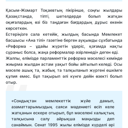
Қасым-Жомарт Тоқаевтың пікірінше, соңғы жылдары
Қазақстанда, тіпті, шетелдерде болып жатқан
оқиғалардың өзі біз таңдаған бағдардың дұрыс екенін
көрсеткен.
Естеріңізге сала кетейік, жылдың басында Мемлекет
басшысы «Ана тілі» газетіне берген ауқымды сұхбатында
«Реформа – ұдайы жүретін үдеріс, қоғамда нақты
сұраныс болса, жаңа реформалар әзірленеді» деген еді.
Жалпы, елімізде парламенттік реформа мәселесі кемінде
жиырма жылдан астам уақыт бойы айтылып келеді. Осы
мәселе ашық та, жабық та талқыланып жүргені ешкімге
құпия емес. Бұл тақырып әлі күнге дейін өзекті болып
отыр.
«Сондықтан мемлекеттік жүйе дамып,
азаматтарымыздың саяси мәдениеті өсіп келе
жатқанын ескере отырып, бұл мәселені халықтың
талқысына салу айрықша маңызды деп
санаймын. Сенат 1995 жылы елімізде күрделі әрі