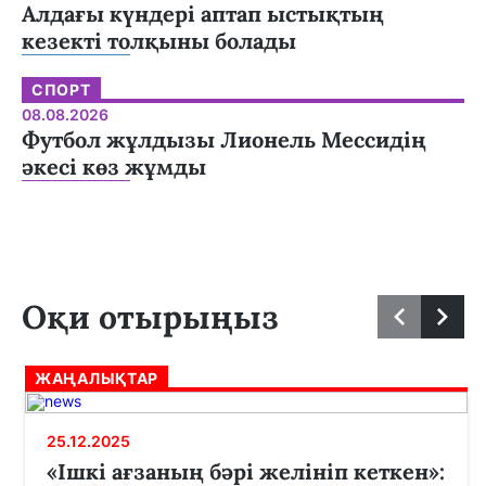
Алдағы күндері аптап ыстықтың
кезекті толқыны болады
СПОРТ
08.08.2026
Футбол жұлдызы Лионель Мессидің
әкесі көз жұмды
Оқи отырыңыз
ЖАҢАЛЫҚТАР
25.12.2025
«Ішкі ағзаның бәрі желініп кеткен»: