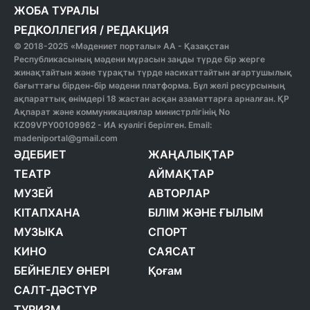
ЖОБА ТУРАЛЫ
РЕДКОЛЛЕГИЯ
/
РЕДАКЦИЯ
© 2018-2025 «Мәдениет порталы» АА - Қазақстан
Республикасының мәдени мұрасын заңды түрде бір жерге
жинақтайтын және тұрақты түрде насихаттайтын ағартушылық
бағыттағы бірден-бір мәдени платформа. Бұл желі ресурсының
ақпараттық өнімдері 18 жастан асқан азаматтарға арналған. ҚР
Ақпарат және коммуникациялар министрлігінің No
KZ09VPY00109962 - ИА куәлігі берілген. Email:
madeniportal@gmail.com
ӘДЕБИЕТ
ЖАҢАЛЫҚТАР
ТЕАТР
АЙМАҚТАР
МУЗЕЙ
АВТОРЛАР
КІТАПХАНА
БІЛІМ ЖӘНЕ ҒЫЛЫМ
МУЗЫКА
СПОРТ
КИНО
САЯСАТ
БЕЙНЕЛЕУ ӨНЕРІ
Қоғам
САЛТ-ДӘСТҮР
ТУРИЗМ