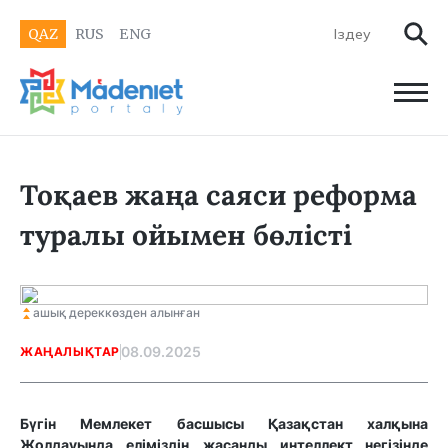
QAZ
RUS
ENG
Тоқаев жаңа саяси реформа
туралы ойымен бөлісті
ашық дереккөзден алынған
08.09.2025
ЖАҢАЛЫҚТАР
Бүгін Мемлекет басшысы Қазақстан халқына
Жолдауында еліміздің жасанды интеллект негізінде