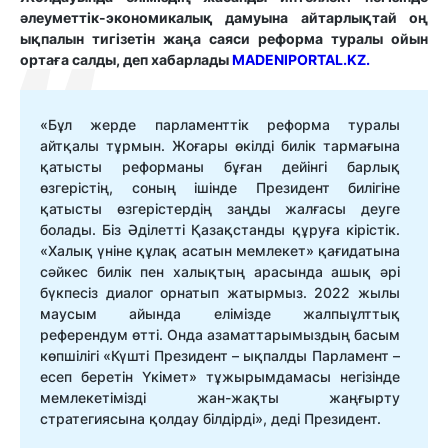
әлеуметтік-экономикалық дамуына айтарлықтай оң
ықпалын тигізетін жаңа саяси реформа туралы ойын
ортаға салды, деп хабарлады
MADENIPORTAL.KZ.
«Бұл жерде парламенттік реформа туралы
айтқалы тұрмын. Жоғары өкілді билік тармағына
қатысты реформаны бұған дейінгі барлық
өзгерістің, соның ішінде Президент билігіне
қатысты өзгерістердің заңды жалғасы деуге
болады. Біз Әділетті Қазақстанды құруға кірістік.
«Халық үніне құлақ асатын мемлекет» қағидатына
сәйкес билік пен халықтың арасында ашық әрі
бүкпесіз диалог орнатып жатырмыз. 2022 жылы
маусым айында елімізде жалпыұлттық
референдум өтті. Онда азаматтарымыздың басым
көпшілігі «Күшті Президент – ықпалды Парламент –
есеп беретін Үкімет» тұжырымдамасы негізінде
мемлекетімізді жан-жақты жаңғырту
стратегиясына қолдау білдірді», деді Президент.