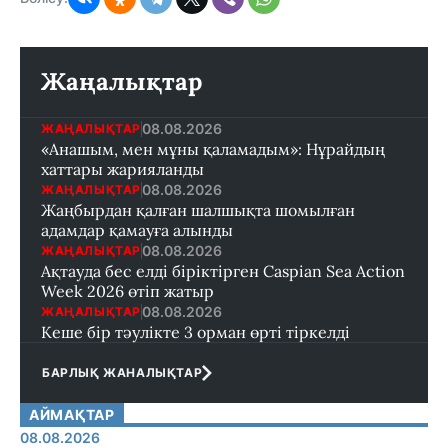
Жаңалықтар
08.08.2026
ЖАҢАЛЫҚТАР
«Анашым, мен мұны қаламадым»: Нұрайдың
хаттары жарияланды
08.08.2026
ЖАҢАЛЫҚТАР
Жаңбырдан қалған шалшықта шомылған
адамдар қамауға алынды
08.08.2026
ЖАҢАЛЫҚТАР
Ақтауда бес елді біріктірген Caspian Sea Action
Week 2026 өтіп жатыр
08.08.2026
ЖАҢАЛЫҚТАР
Кеше бір тәулікте 3 орман өрті тіркелді
БАРЛЫҚ ЖАНАЛЫҚТАР
АЙМАҚТАР
08.08.2026