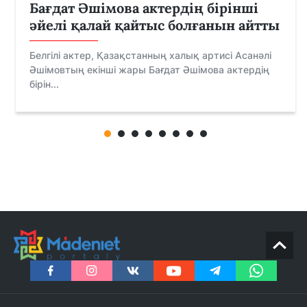
Бағдат Әшімова актердің бірінші
әйелі қалай қайтыс болғанын айтты
Белгілі актер, Қазақстанның халық артисі Асанәлі
Әшімовтың екінші жары Бағдат Әшімова актердің
бірін...