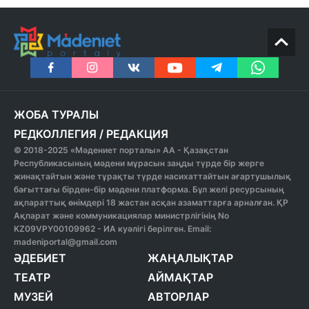
ЖОБА ТУРАЛЫ
РЕДКОЛЛЕГИЯ
/
РЕДАКЦИЯ
© 2018-2025 «Мәдениет порталы» АА - Қазақстан
Республикасының мәдени мұрасын заңды түрде бір жерге
жинақтайтын және тұрақты түрде насихаттайтын ағартушылық
бағыттағы бірден-бір мәдени платформа. Бұл желі ресурсының
ақпараттық өнімдері 18 жастан асқан азаматтарға арналған. ҚР
Ақпарат және коммуникациялар министрлігінің No
KZ09VPY00109962 - ИА куәлігі берілген. Email:
madeniportal@gmail.com
ӘДЕБИЕТ
ЖАҢАЛЫҚТАР
ТЕАТР
АЙМАҚТАР
МУЗЕЙ
АВТОРЛАР