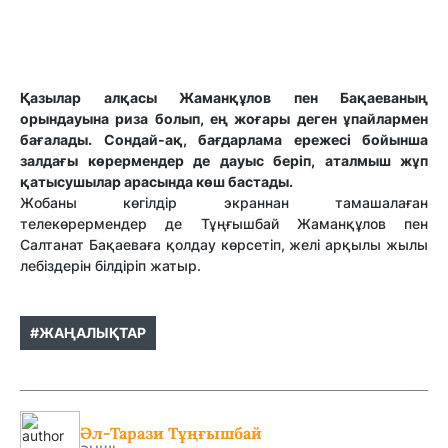
Қазылар алқасы Жаманқұлов пен Бақаеваның
орындауына риза болып, ең жоғары деген ұпайлармен
бағалады. Сондай-ақ, бағдарлама ережесі бойынша
залдағы көрермендер де дауыс беріп, аталмыш жұп
қатысушылар арасында көш бастады.
Жобаны көгілдір экраннан тамашалаған
телекөрермендер де Тұңғышбай Жаманқұлов пен
Салтанат Бақаеваға қолдау көрсетіп, желі арқылы жылы
лебіздерін білдіріп жатыр.
#ЖАҢАЛЫҚТАР
Әл-Тарази Тұңғышбай