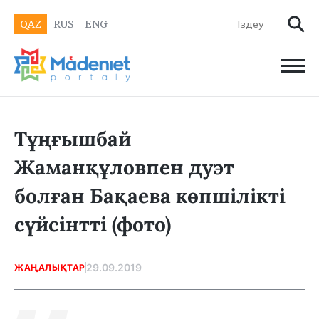
QAZ
RUS
ENG
Тұңғышбай
Жаманқұловпен дуэт
болған Бақаева көпшілікті
сүйсінтті (фото)
29.09.2019
ЖАҢАЛЫҚТАР