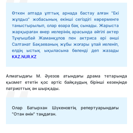
Өткен аптада ұлттық арнада бастау алған "Екі
жұлдыз" жобасының екінші сегіздігі көрерменге
таныстырылып, олар өзара бақ сынады. Жарыста
жарқыраған өнер иелерінің арасында әйгілі актер
Тұңғышбай Жаманқұлов пен актриса әрі әнші
Салтанат Бақаеваның жұбы жоғары ұпай иеленіп,
елдің ыстық ықыласына бөленді деп жазады
KAZ.NUR.KZ
Алматыдағы М. Әуезов атындағы драма тетарында
қызмет ететін қос әртіс байқаудың бірінші кезеңінде
патриоттық ән шырқады.
Олар Батырхан Шүкеновтің репертуарындағы
"Отан әнін" таңдаған.