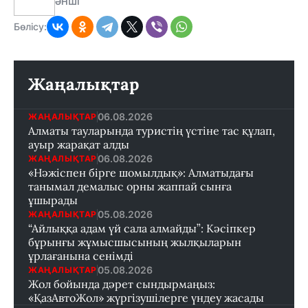
ӘНШІ
Бөлісу:
Жаңалықтар
06.08.2026
ЖАҢАЛЫҚТАР
Алматы тауларында туристің үстіне тас құлап,
ауыр жарақат алды
06.08.2026
ЖАҢАЛЫҚТАР
«Нәжіспен бірге шомылдық»: Алматыдағы
танымал демалыс орны жаппай сынға
ұшырады
05.08.2026
ЖАҢАЛЫҚТАР
“Айлыққа адам үй сала алмайды”: Кәсіпкер
бұрынғы жұмысшысының жылқыларын
ұрлағанына сенімді
05.08.2026
ЖАҢАЛЫҚТАР
Жол бойында дәрет сындырмаңыз:
«ҚазАвтоЖол» жүргізушілерге үндеу жасады