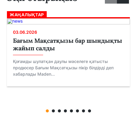
ЖАҢАЛЫҚТАР
03.06.2026
Бағым Мақсатқызы бар шындықты
жайып салды
Қоғамды шулатқан даулы мәселеге қатысты
продюсер Бағым Мақсатқызы пікір білдірді деп
хабарлады Maden...