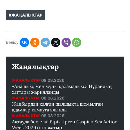
#ЖАҢАЛЫҚТАР
Бөлісу:
Жаңалықтар
08.08.2026
ЖАҢАЛЫҚТАР
«Анашым, мен мұны қаламадым»: Нұрайдың
хаттары жарияланды
08.08.2026
ЖАҢАЛЫҚТАР
Жаңбырдан қалған шалшықта шомылған
адамдар қамауға алынды
08.08.2026
ЖАҢАЛЫҚТАР
Ақтауда бес елді біріктірген Caspian Sea Action
Week 2026 өтіп жатыр