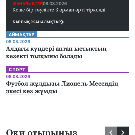
08.08.2026
ЖАҢАЛЫҚТАР
Кеше бір тәулікте 3 орман өрті тіркелді
БАРЛЫҚ ЖАНАЛЫҚТАР
АЙМАҚТАР
08.08.2026
Алдағы күндері аптап ыстықтың
кезекті толқыны болады
СПОРТ
08.08.2026
Футбол жұлдызы Лионель Мессидің
әкесі көз жұмды
Оқи отырыңыз