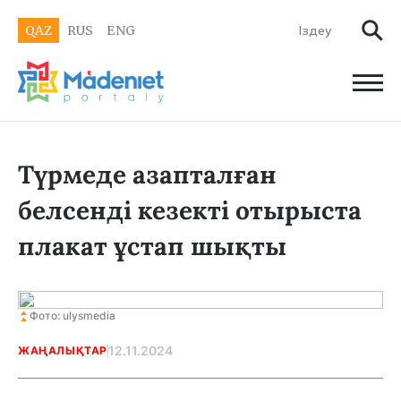
QAZ
RUS
ENG
Түрмеде азапталған
белсенді кезекті отырыста
плакат ұстап шықты
Фото: ulysmedia
12.11.2024
ЖАҢАЛЫҚТАР