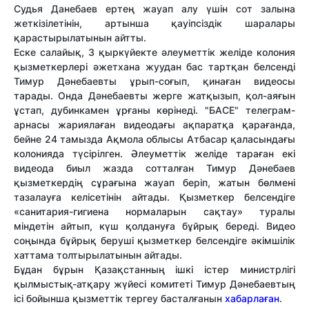
Судья Данебаев ертең жауап алу үшін сот залына
жеткізілетінін, артынша қауіпсіздік шаралары
қарастырылатынын айтты.
Еске салайық, 3 қыркүйекте әлеуметтік желіде колония
қызметкерлері әжетхана жуудан бас тартқан белсенді
Тимур Дәнебаевты ұрып-соғып, қинаған видеосы
тарады. Онда Дәнебаевты жерге жатқызып, қол-аяғын
ұстап, дубинкамен ұрғаны көрінеді. "БАСЕ" телеграм-
арнасы жариялаған видеодағы ақпаратқа қарағанда,
бейне 24 тамызда Ақмола облысы Атбасар қаласындағы
колонияда түсірілген. Әлеуметтік желіде тараған екі
видеода биыл жазда сотталған Тимур Дәнебаев
қызметкердің сұрағына жауап беріп, жатын бөлмені
тазалауға келісетінін айтады. Қызметкер белсендіге
«санитария-гигиена нормаларын сақтау» туралы
міндетін айтып, күш қолдануға бұйрық береді. Видео
соңында бұйрық беруші қызметкер белсендіге әкімшілік
хаттама толтырылатынын айтады.
Бұдан бұрын Қазақстанның ішкі істер министрлігі
қылмыстық-атқару жүйесі комитеті Тимур Дәнебаевтың
ісі бойынша қызметтік тергеу басталғанын
хабарлаған
.