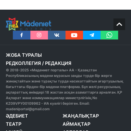
ЖОБА ТУРАЛЫ
РЕДКОЛЛЕГИЯ
/
РЕДАКЦИЯ
© 2018-2025 «Мәдениет порталы» АА - Қазақстан
Республикасының мәдени мұрасын заңды түрде бір жерге
жинақтайтын және тұрақты түрде насихаттайтын ағартушылық
бағыттағы бірден-бір мәдени платформа. Бұл желі ресурсының
ақпараттық өнімдері 18 жастан асқан азаматтарға арналған. ҚР
Ақпарат және коммуникациялар министрлігінің No
KZ09VPY00109962 - ИА куәлігі берілген. Email:
madeniportal@gmail.com
ӘДЕБИЕТ
ЖАҢАЛЫҚТАР
ТЕАТР
АЙМАҚТАР