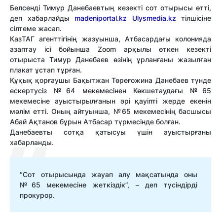
Белсенді Тимур Данебаевтың кезекті сот отырысы өтті,
деп хабарлайды
madeniportal.kz
Ulysmedia.kz
тілшісіне
сілтеме жасап.
КазТАГ агенттігінің жазуынша, Атбасардағы колонияда
азаптау ісі бойынша Zoom арқылы өткен кезекті
отырыста Тимур Данебаев өзінің ұрланғаны жазылған
плакат ұстап тұрған.
Құқық қорғаушы Бақытжан Төреғожина Данебаев түнде
ескертусіз №64 мекемесінен Көкшетаудағы №65
мекемесіне ауыстырылғанын әрі қауіпті жерде екенін
мәлім етті. Оның айтуынша, №65 мекемесінің басшысы
Абай Ақтанов бұрын Атбасар түрмесінде болған.
Данебаевты сотқа қатысуы үшін ауыстырғаны
хабарланды.
“Сот отырысында жауап алу мақсатында оны
№65 мекемесіне жеткіздік”, – деп түсіндірді
прокурор.