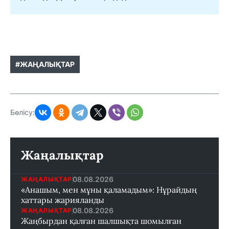
#ЖАҢАЛЫҚТАР
Бөлісу:
Жаңалықтар
08.08.2026
ЖАҢАЛЫҚТАР
«Анашым, мен мұны қаламадым»: Нұрайдың
хаттары жарияланды
08.08.2026
ЖАҢАЛЫҚТАР
Жаңбырдан қалған шалшықта шомылған