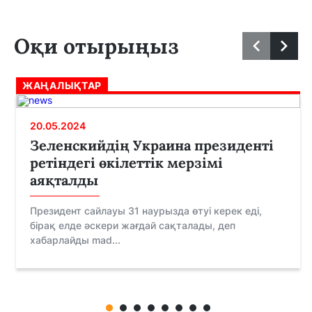
Оқи отырыңыз
ЖАҢАЛЫҚТАР
20.05.2024
Зеленскийдің Украина президенті
ретіндегі өкілеттік мерзімі
аяқталды
Президент сайлауы 31 наурызда өтуі керек еді,
бірақ елде әскери жағдай сақталады, деп
хабарлайды mad...