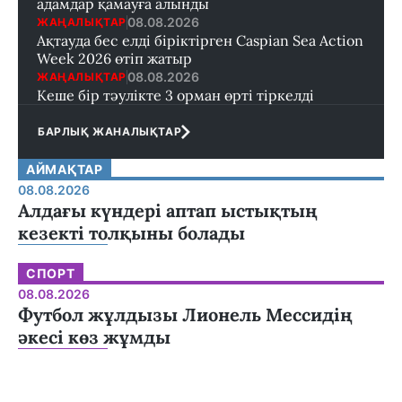
адамдар қамауға алынды
08.08.2026
ЖАҢАЛЫҚТАР
Ақтауда бес елді біріктірген Caspian Sea Action
Week 2026 өтіп жатыр
08.08.2026
ЖАҢАЛЫҚТАР
Кеше бір тәулікте 3 орман өрті тіркелді
БАРЛЫҚ ЖАНАЛЫҚТАР
АЙМАҚТАР
08.08.2026
Алдағы күндері аптап ыстықтың
кезекті толқыны болады
СПОРТ
08.08.2026
Футбол жұлдызы Лионель Мессидің
әкесі көз жұмды