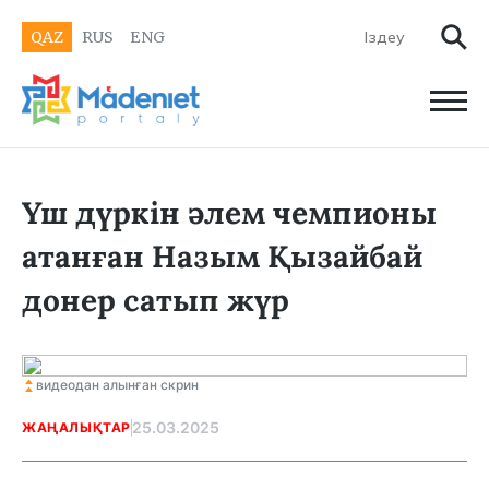
QAZ
RUS
ENG
Үш дүркін әлем чемпионы
атанған Назым Қызайбай
донер сатып жүр
видеодан алынған скрин
25.03.2025
ЖАҢАЛЫҚТАР