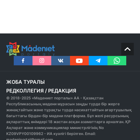
ЖОБА ТУРАЛЫ
РЕДКОЛЛЕГИЯ
/
РЕДАКЦИЯ
© 2018-2025 «Мәдениет порталы» АА - Қазақстан
Республикасының мәдени мұрасын заңды түрде бір жерге
жинақтайтын және тұрақты түрде насихаттайтын ағартушылық
бағыттағы бірден-бір мәдени платформа. Бұл желі ресурсының
ақпараттық өнімдері 18 жастан асқан азаматтарға арналған. ҚР
Ақпарат және коммуникациялар министрлігінің No
KZ09VPY00109962 - ИА куәлігі берілген. Email:
madeniportal@gmail.com