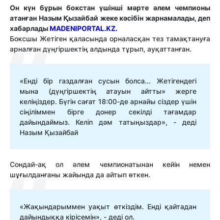
Он күн бұрын бокстан үшінші мәрте әлем чемпионы
атанған Назым Қызайбай жеке кәсібін жарнамалады, деп
хабарлады
MADENIPORTAL.KZ.
Боксшы Жетіген қаласында орналасқан тез тамақтануға
арналған дүңгіршектің алдында тұрып, ауқаттанған.
«Енді бір газдалған сусын болса... Жетігендегі
мына (дүңгіршектің атауын айтты» жерге
келіңіздер. Бүгін сағат 18:00-де арнайы сіздер үшін
сіңіліммен бірге донер секілді тағамдар
дайындаймыз. Келіп дәм татыңыздар», - деді
Назым Қызайбай
Сондай-ақ ол әлем чемпионатынан кейін немен
шұғылданғаны жайында да айтып өткен.
«Жақындарыммен уақыт өткіздім. Енді қайтадан
дайындыққа кірісемін», - деді ол.