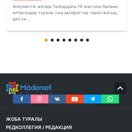
Әлеуметтік желіде Талғардағы 16 жастағы баланы
өлтіргендер туралы тың ақпараттар тарап жатыр,
деп ха...
ЖОБА ТУРАЛЫ
РЕДКОЛЛЕГИЯ
/
РЕДАКЦИЯ