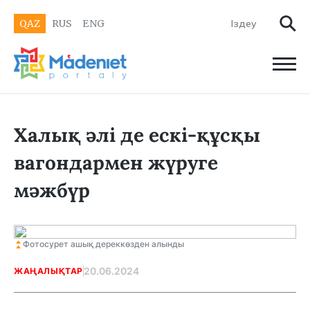
QAZ
RUS
ENG
Халық әлі де ескі-құсқы
вагондармен жүруге
мәжбүр
Фотосурет ашық дереккөзден алынды
20.06.2024
ЖАҢАЛЫҚТАР