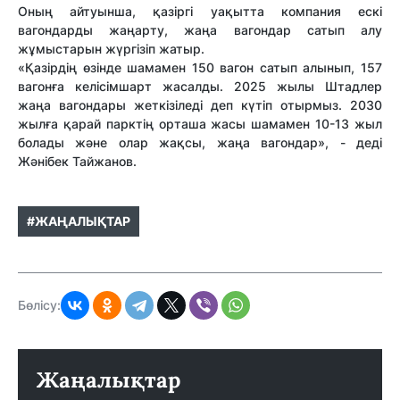
Оның айтуынша, қазіргі уақытта компания ескі
вагондарды жаңарту, жаңа вагондар сатып алу
жұмыстарын жүргізіп жатыр.
«Қазірдің өзінде шамамен 150 вагон сатып алынып, 157
вагонға келісімшарт жасалды. 2025 жылы Штадлер
жаңа вагондары жеткізіледі деп күтіп отырмыз. 2030
жылға қарай парктің орташа жасы шамамен 10-13 жыл
болады және олар жақсы, жаңа вагондар», - деді
Жәнібек Тайжанов.
#ЖАҢАЛЫҚТАР
Бөлісу:
Жаңалықтар