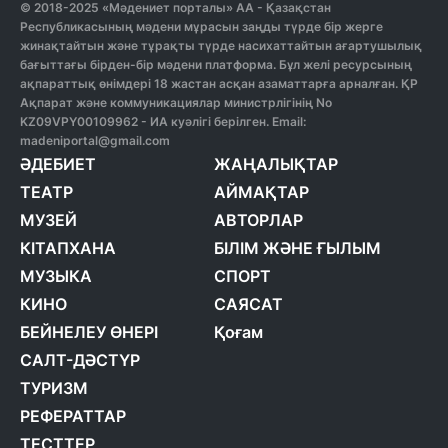
© 2018-2025 «Мәдениет порталы» АА - Қазақстан
Республикасының мәдени мұрасын заңды түрде бір жерге
жинақтайтын және тұрақты түрде насихаттайтын ағартушылық
бағыттағы бірден-бір мәдени платформа. Бұл желі ресурсының
ақпараттық өнімдері 18 жастан асқан азаматтарға арналған. ҚР
Ақпарат және коммуникациялар министрлігінің No
KZ09VPY00109962 - ИА куәлігі берілген. Email:
madeniportal@gmail.com
ӘДЕБИЕТ
ЖАҢАЛЫҚТАР
ТЕАТР
АЙМАҚТАР
МУЗЕЙ
АВТОРЛАР
КІТАПХАНА
БІЛІМ ЖӘНЕ ҒЫЛЫМ
МУЗЫКА
СПОРТ
КИНО
САЯСАТ
БЕЙНЕЛЕУ ӨНЕРІ
Қоғам
САЛТ-ДӘСТҮР
ТУРИЗМ
РЕФЕРАТТАР
ТЕСТТЕР