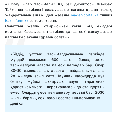
«Жолаушылар тасымалы» АҚ бас директоры Жәнібек
Тайжанов еліміздегі жолаушылар вагоны қашан толық
жаңаратынын айтты, деп жазады
madeniportal.kz
тілшісі
kaz.inform.kz
сілтеме жасап.
Сенаттың жалпы отырысынан кейін БАҚ өкілдері
компания басшысынан елімізде қанша ескі жолаушылар
вагоны бар екенін сұраған болатын.
«Біздің, ұлттық тасымалдаушының паркінде
мұндай шамамен 600 вагон болса, жеке
тасымалдаушыларда да ескі вагондар бар. Олар
80-90 жылдары шығарылған, пайдаланылғанына
28 жылдан асып кетті. Мұндай вагондарда ауа
баптау жүйесі шығарушы зауыт тарапынан
қарастырылмаған, дәретханалары да стандартты
емес. Олардың есептен шығару мерзімі бар. 2030
жылы барлық ескі вагон есептен шығарылады», -
деді ол.