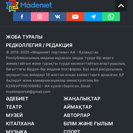
ЖОБА ТУРАЛЫ
РЕДКОЛЛЕГИЯ
/
РЕДАКЦИЯ
© 2018-2025 «Мәдениет порталы» АА - Қазақстан
Республикасының мәдени мұрасын заңды түрде бір жерге
жинақтайтын және тұрақты түрде насихаттайтын ағартушылық
бағыттағы бірден-бір мәдени платформа. Бұл желі ресурсының
ақпараттық өнімдері 18 жастан асқан азаматтарға арналған. ҚР
Ақпарат және коммуникациялар министрлігінің No
KZ09VPY00109962 - ИА куәлігі берілген. Email:
madeniportal@gmail.com
ӘДЕБИЕТ
ЖАҢАЛЫҚТАР
ТЕАТР
АЙМАҚТАР
МУЗЕЙ
АВТОРЛАР
КІТАПХАНА
БІЛІМ ЖӘНЕ ҒЫЛЫМ
МУЗЫКА
СПОРТ