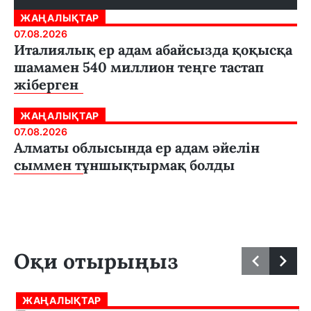
ЖАҢАЛЫҚТАР
07.08.2026
Италиялық ер адам абайсызда қоқысқа
шамамен 540 миллион теңге тастап
жіберген
ЖАҢАЛЫҚТАР
07.08.2026
Алматы облысында ер адам әйелін
сыммен тұншықтырмақ болды
Оқи отырыңыз
ЖАҢАЛЫҚТАР