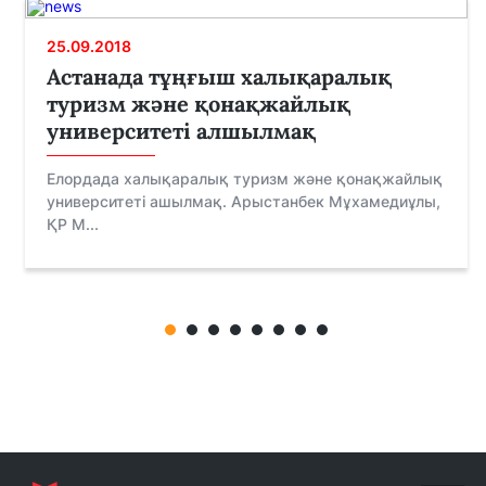
25.09.2018
Астанада тұңғыш халықаралық
туризм және қонақжайлық
университеті алшылмақ
Елордада халықаралық туризм және қонақжайлық
университеті ашылмақ. Арыстанбек Мұхамедиұлы,
ҚР М...