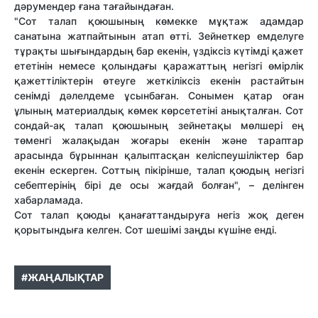
дәрумендер ғана тағайындаған.
"Сот талап қоюшының көмекке мұқтаж адамдар
санатына жатпайтынын атап өтті. Зейнеткер емделуге
тұрақты шығындардың бар екенін, үздіксіз күтімді қажет
ететінін немесе қолындағы қаражаттың негізгі өмірлік
қажеттіліктерін өтеуге жеткіліксіз екенін растайтын
сенімді дәлелдеме ұсынбаған. Сонымен қатар оған
ұлының материалдық көмек көрсететіні анықталған. Сот
сондай-ақ талап қоюшының зейнетақы мөлшері ең
төменгі жалақыдан жоғары екенін және тараптар
арасында бұрыннан қалыптасқан келіспеушіліктер бар
екенін ескерген. Соттың пікірінше, талап қоюдың негізгі
себептерінің бірі де осы жағдай болған", – делінген
хабарламада.
Сот талап қоюды қанағаттандыруға негіз жоқ деген
қорытындыға келген. Сот шешімі заңды күшіне енді.
#ЖАҢАЛЫҚТАР