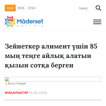
QAZ
RUS
ENG
Зейнеткер алимент үшін 85
мың теңге айлық алатын
қызын сотқа берген
Фото: freepik
15.06.2026
ЖАҢАЛЫҚТАР