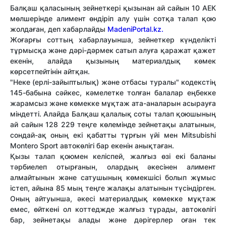
Балқаш қаласының зейнеткері қызынан ай сайын 10 АЕК
мөлшерінде алимент өндіріп алу үшін сотқа талап қою
жолдаған, деп хабарлайды
MadeniPortal.kz.
Жоғарғы соттың хабарлауынша, зейнеткер күнделікті
тұрмысқа және дәрі-дәрмек сатып алуға қаражат қажет
екенін, алайда қызының материалдық көмек
көрсетпейтінін айтқан.
"Неке (ерлі-зайыптылық) және отбасы туралы" кодекстің
145-бабына сәйкес, кәмелетке толған балалар еңбекке
жарамсыз және көмекке мұқтаж ата-аналарын асырауға
міндетті. Алайда Балқаш қалалық соты талап қоюшының
ай сайын 128 229 теңге көлемінде зейнетақы алатынын,
сондай-ақ оның екі қабатты тұрғын үйі мен Mitsubishi
Montero Sport автокөлігі бар екенін анықтаған.
Қызы талап қоюмен келіспей, жалғыз өзі екі баланы
тәрбиелеп отырғанын, олардың әкесінен алимент
алмайтынын және сатушының көмекшісі болып жұмыс
істеп, айына 85 мың теңге жалақы алатынын түсіндірген.
Оның айтуынша, әкесі материалдық көмекке мұқтаж
емес, өйткені ол коттеджде жалғыз тұрады, автокөлігі
бар, зейнетақы алады және дәрігерлер оған тек