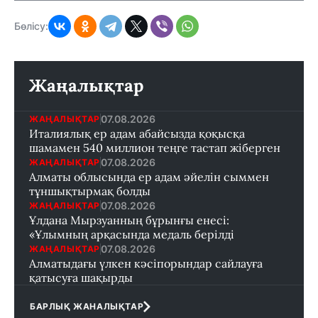
Бөлісу:
Жаңалықтар
07.08.2026
ЖАҢАЛЫҚТАР
Италиялық ер адам абайсызда қоқысқа
шамамен 540 миллион теңге тастап жіберген
07.08.2026
ЖАҢАЛЫҚТАР
Алматы облысында ер адам әйелін сыммен
тұншықтырмақ болды
07.08.2026
ЖАҢАЛЫҚТАР
Ұлдана Мырзуанның бұрынғы енесі:
«Ұлымның арқасында медаль берілді
07.08.2026
ЖАҢАЛЫҚТАР
Алматыдағы үлкен кәсіпорындар сайлауға
қатысуға шақырды
БАРЛЫҚ ЖАНАЛЫҚТАР