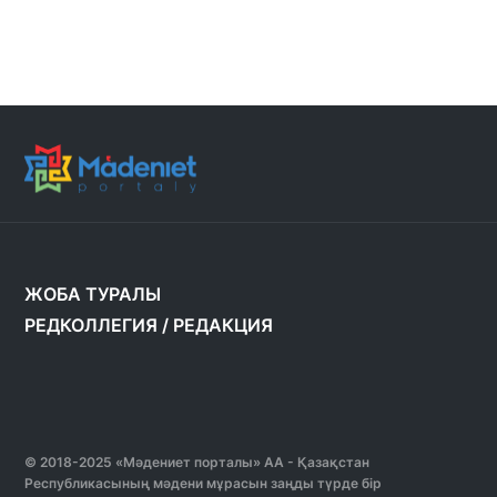
ЖОБА ТУРАЛЫ
РЕДКОЛЛЕГИЯ
/
РЕДАКЦИЯ
© 2018-2025 «Мәдениет порталы» АА - Қазақстан
Республикасының мәдени мұрасын заңды түрде бір