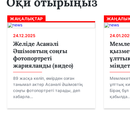
Оқи отырыңыз
ЖАҢАЛЫҚТАР
ЖАҢАЛЫҚ
24.12.2025
24.01.202
Желіде Асанәлі
Мемле
Әшімовтың соңғы
қызме
фотопортреті
ұлттық
жарияланды (видео)
міндет
89 жасқа келіп, өмірден озған
Мемлекет
танымал актер Асанәлі Әшімовтің
ұлттық ки
соңғы фотопортреті тарады, деп
Бірақ бұл
хабарла...
қабылда..