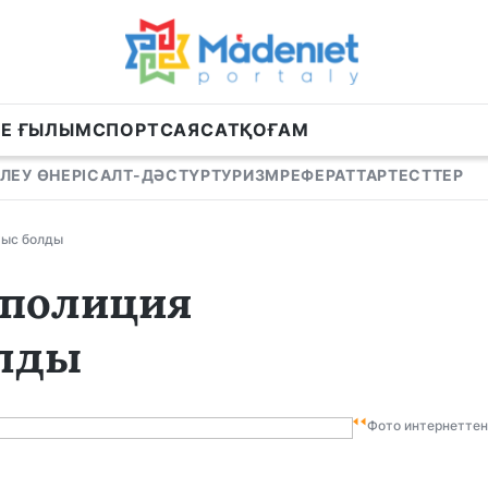
НЕ ҒЫЛЫМ
СПОРТ
САЯСАТ
ҚОҒАМ
ЛЕУ ӨНЕРІ
САЛТ-ДӘСТҮР
ТУРИЗМ
РЕФЕРАТТАР
ТЕСТТЕР
тыс болды
 полиция
олды
Фото интернеттен