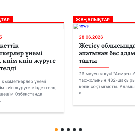
ТАР
ЖАҢАЛЫҚТАР
5
28.06.2026
кеттік
Жетісу облысынд
ткерлер үнемі
апатынан бес адам
 киім киіп жүруге
тапты
телді
26 маусым күні "Алматы-
тасжолының 432-шақыры
 қызметкерлер үнемі
көлік соқтығысты. Адам
ім киіп жүруге міндеттелді.
а...
 шешім Өзбекстанда
.