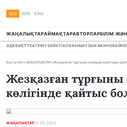
QAZ
RUS
ENG
ЖАҢАЛЫҚТАР
АЙМАҚТАР
АВТОРЛАР
БІЛІМ ЖӘ
ӘДЕБИЕТ
ТЕАТР
МУЗЕЙ
КІТАПХАНА
МУЗЫКА
КИНО
БЕЙНЕ
Басты бет
>
ЖАҢАЛЫҚТАР
>
Жезқазған тұрғыны полиция көлігінде қай
Жезқазған тұрғыны
көлігінде қайтыс б
17.05.2024
ЖАҢАЛЫҚТАР