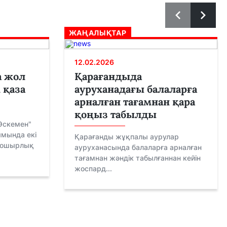
ЖАҢАЛЫҚТАР
12.02.2026
а жол
Қарағандыда
 қаза
ауруханадағы балаларға
арналған тағамнан қара
қоңыз табылды
Өскемен"
мында екі
Қарағанды жұқпалы аурулар
шошырлық
ауруханасында балаларға арналған
тағамнан жәндік табылғаннан кейін
жоспард...