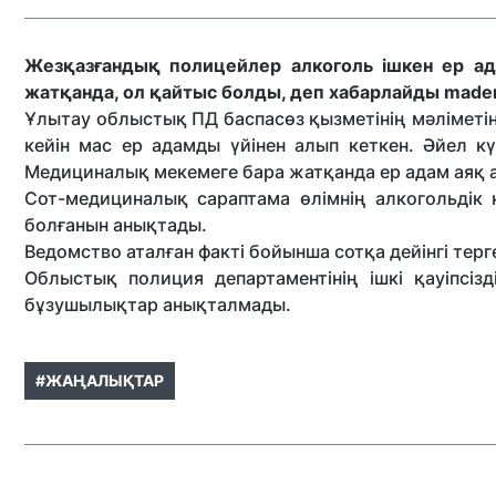
Жезқазғандық полицейлер алкоголь ішкен ер ад
жатқанда, ол қайтыс болды, деп хабарлайды maden
Ұлытау облыстық ПД баспасөз қызметінің мәліметін
кейін мас ер адамды үйінен алып кеткен. Әйел кү
Медициналық мекемеге бара жатқанда ер адам аяқ 
Сот-медициналық сараптама өлімнің алкогольдік 
болғанын анықтады.
Ведомство аталған факті бойынша сотқа дейінгі тер
Облыстық полиция департаментінің ішкі қауіпсіз
бұзушылықтар анықталмады.
#ЖАҢАЛЫҚТАР