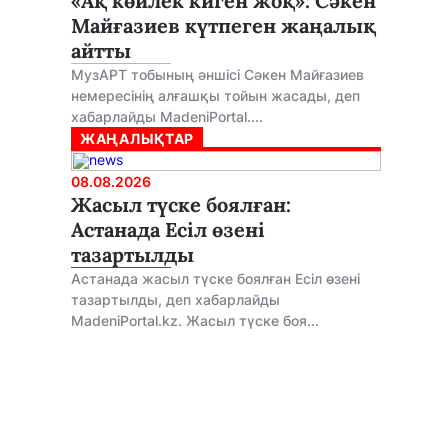
«Ақ көйлек киген жоқ»: Сәкен
Майғазиев күтпеген жаңалық
айтты
МузАРТ тобының әншісі Сәкен Майғазиев
немересінің алғашқы тойын жасады, деп
хабарлайды MadeniPortal....
ЖАҢАЛЫҚТАР
08.08.2026
Жасыл түске боялған:
Астанада Есіл өзені
тазартылды
Астанада жасыл түске боялған Есіл өзені
тазартылды, деп хабарлайды
MadeniPortal.kz. Жасыл түске боя...