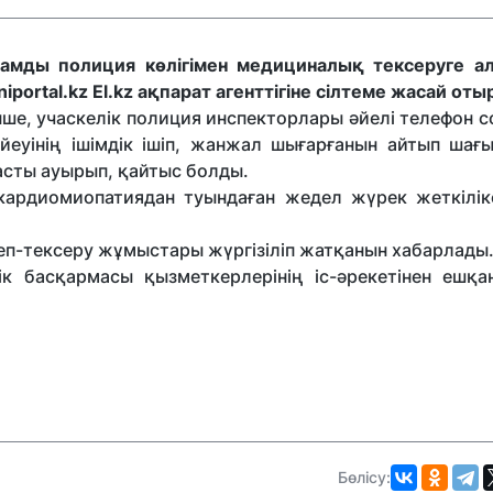
амды полиция көлігімен медициналық тексеруге а
iportal.kz
El.kz
ақпарат агенттігіне сілтеме жасай оты
ше, учаскелік полиция инспекторлары әйелі телефон 
йеуінің ішімдік ішіп, жанжал шығарғанын айтып шағы
асты ауырып, қайтыс болды.
кардиомиопатиядан туындаған жедел жүрек жеткіліксі
геп-тексеру жұмыстары жүргізіліп жатқанын хабарлады
дік басқармасы қызметкерлерінің іс-әрекетінен ешқа
Бөлісу: