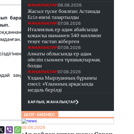
08.08.2026
ЖАҢАЛЫҚТАР
Жасыл түске боялған: Астанада
Есіл өзені тазартылды
лып бара
07.08.2026
ЖАҢАЛЫҚТАР
рып.
Италиялық ер адам абайсызда
соққаннан
қоқысқа шамамен 540 миллион
мданған.
теңге тастап жіберген
07.08.2026
ЖАҢАЛЫҚТАР
здігінен
Алматы облысында ер адам
әйелін сыммен тұншықтырмақ
болды
.
07.08.2026
ЖАҢАЛЫҚТАР
ндай заң
Ұлдана Мырзуанның бұрынғы
енесі: «Ұлымның арқасында
медаль берілді
БАРЛЫҚ ЖАНАЛЫҚТАР
ШОУ-БИЗНЕС
08.08.2026