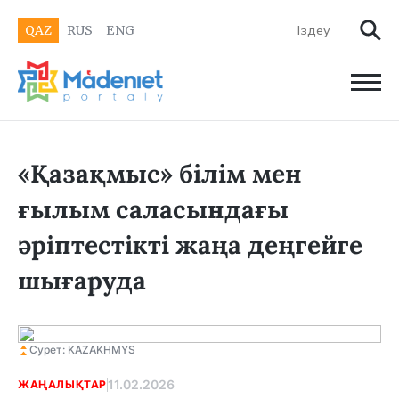
QAZ
RUS
ENG
«Қазақмыс» білім мен
ғылым саласындағы
әріптестікті жаңа деңгейге
шығаруда
Сурет: KAZAKHMYS
11.02.2026
ЖАҢАЛЫҚТАР