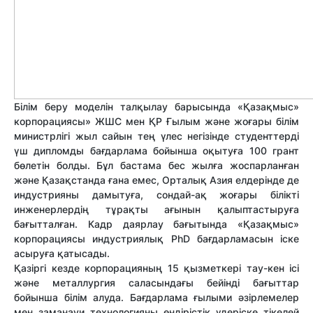
Білім беру моделін талқылау барысында «Қазақмыс»
корпорациясы» ЖШС мен ҚР Ғылым және жоғары білім
министрлігі жыл сайын тең үлес негізінде студенттерді
үш дипломды бағдарлама бойынша оқытуға 100 грант
бөлетін болды. Бұл бастама бес жылға жоспарланған
және Қазақстанда ғана емес, Орталық Азия елдерінде де
индустрияны дамытуға, сондай-ақ жоғары білікті
инженерлердің тұрақты ағынын қалыптастыруға
бағытталған. Кадр даярлау бағытында «Қазақмыс»
корпорациясы индустриялық PhD бағдарламасын іске
асыруға қатысады.
Қазіргі кезде корпорацияның 15 қызметкері тау-кен ісі
және металлургия саласындағы бейінді бағыттар
бойынша білім алуда. Бағдарлама ғылыми әзірлемелер
мен заманауи технологияны өндірістік үдеріске тікелей