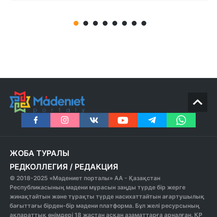
ЖОБА ТУРАЛЫ
РЕДКОЛЛЕГИЯ
/
РЕДАКЦИЯ
© 2018-2025 «Мәдениет порталы» АА - Қазақстан
Республикасының мәдени мұрасын заңды түрде бір жерге
жинақтайтын және тұрақты түрде насихаттайтын ағартушылық
бағыттағы бірден-бір мәдени платформа. Бұл желі ресурсының
ақпараттық өнімдері 18 жастан асқан азаматтарға арналған. ҚР