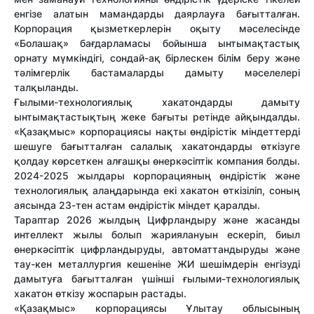
енгізе алатын мамандарды даярлауға бағытталған.
Корпорация қызметкерлерін оқыту мәселесінде
«Болашақ» бағдарламасы бойынша ынтымақтастық
орнату мүмкіндігі, сондай-ақ бірлескен білім беру және
тәлімгерлік бастамаларды дамыту мәселелері
талқыланды.
Ғылыми-технологиялық хакатондарды дамыту
ынтымақтастықтың жеке бағыты ретінде айқындалды.
«Қазақмыс» корпорациясы нақты өндірістік міндеттерді
шешуге бағытталған салалық хакатондарды өткізуге
қолдау көрсеткен алғашқы өнеркәсіптік компания болды.
2024-2025 жылдары корпорацияның өндірістік және
технологиялық алаңдарында екі хакатон өткізіліп, соның
аясында 23-тен астам өндірістік міндет қаралды.
Тараптар 2026 жылдың Цифрландыру және жасанды
интеллект жылы болып жариялануын ескеріп, биыл
өнеркәсіптік цифрландыруды, автоматтандыруды және
тау-кен металлургия кешеніне ЖИ шешімдерін енгізуді
дамытуға бағытталған үшінші ғылыми-технологиялық
хакатон өткізу жоспарын растады.
«Қазақмыс» корпорациясы Ұлытау облысының