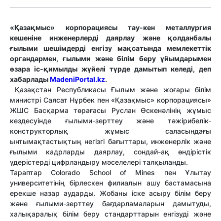
«Қазақмыс» корпорациясы тау-кен металлургия
кешеніне инженерлерді даярлау және қолданбалы
ғылыми шешімдерді енгізу мақсатында мемлекеттік
органдармен, ғылыми және білім беру ұйымдарымен
өзара іс-қимылды жүйелі түрде дамытып келеді, деп
хабарлады
MadeniPortal.kz
.
Қазақстан Республикасы Ғылым және жоғары білім
министрі Саясат Нұрбек пен «Қазақмыс» корпорациясы»
ЖШС Басқарма төрағасы Руслан Өскенәлінің жұмыс
кездесуінде ғылыми-зерттеу және тәжірибелік-
конструкторлық жұмыс саласындағы
ынтымақтастықтың негізгі бағыттары, инженерлік және
ғылыми кадрларды даярлау, сондай-ақ өндірістік
үдерістерді цифрландыру мәселелері талқыланды.
Тараптар Colorado School of Mines пен Ұлытау
университетінің бірлескен филиалын ашу бастамасына
ерекше назар аударды. Жобаны іске асыру білім беру
және ғылыми-зерттеу бағдарламаларын дамытуды,
халықаралық білім беру стандарттарын енгізуді және