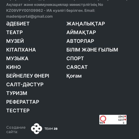
Ақпарат және коммуникациялар министрлігінің No
KZ09VPY00109962 - ИА куәлігі берілген. Email:
madeniportal@gmail.com
ӘДЕБИЕТ
ЖАҢАЛЫҚТАР
ТЕАТР
АЙМАҚТАР
МУЗЕЙ
АВТОРЛАР
КІТАПХАНА
БІЛІМ ЖӘНЕ ҒЫЛЫМ
МУЗЫКА
СПОРТ
КИНО
САЯСАТ
БЕЙНЕЛЕУ ӨНЕРІ
Қоғам
САЛТ-ДӘСТҮР
ТУРИЗМ
РЕФЕРАТТАР
ТЕСТТЕР
Создание
сайта: