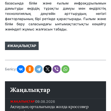
базасында білім және ғылым инфрақұрылымын
дамытуды өңірдің тұрақты дамуы мен өндірістің
технологиялық деңгейін арттырудың негізгі
факторларының бірі ретінде қарастырады. Ғылым және
білім беру саласындағы ынтымақтастықты кеңейту
жөніндегі жұмыс жалғасын табады.
#ЖАҢАЛЫҚТАР
Бөлісу:
Жаңалықтар
09.08.2026
ЖАҢАЛЫҚТАР
Ақтаудың орталығында жолда кроссовер