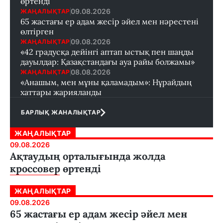
өртенді
09.08.2026
ЖАҢАЛЫҚТАР
65 жастағы ер адам жесір әйел мен нәрестені
өлтірген
09.08.2026
ЖАҢАЛЫҚТАР
«42 градусқа дейінгі аптап ыстық пен шаңды
дауылдар: Қазақстандағы ауа райы болжамы»
08.08.2026
ЖАҢАЛЫҚТАР
«Анашым, мен мұны қаламадым»: Нұрайдың
хаттары жарияланды
БАРЛЫҚ ЖАНАЛЫҚТАР
ЖАҢАЛЫҚТАР
09.08.2026
Ақтаудың орталығында жолда
кроссовер өртенді
ЖАҢАЛЫҚТАР
09.08.2026
65 жастағы ер адам жесір әйел мен