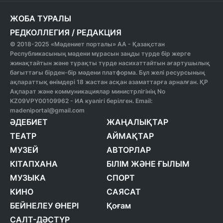
ЖОБА ТУРАЛЫ
РЕДКОЛЛЕГИЯ
/
РЕДАКЦИЯ
© 2018-2025 «Мәдениет порталы» АА - Қазақстан
Республикасының мәдени мұрасын заңды түрде бір жерге
жинақтайтын және тұрақты түрде насихаттайтын ағартушылық
бағыттағы бірден-бір мәдени платформа. Бұл желі ресурсының
ақпараттық өнімдері 18 жастан асқан азаматтарға арналған. ҚР
Ақпарат және коммуникациялар министрлігінің No
KZ09VPY00109962 - ИА куәлігі берілген. Email:
madeniportal@gmail.com
ӘДЕБИЕТ
ЖАҢАЛЫҚТАР
ТЕАТР
АЙМАҚТАР
МУЗЕЙ
АВТОРЛАР
КІТАПХАНА
БІЛІМ ЖӘНЕ ҒЫЛЫМ
МУЗЫКА
СПОРТ
КИНО
САЯСАТ
БЕЙНЕЛЕУ ӨНЕРІ
Қоғам
САЛТ-ДӘСТҮР