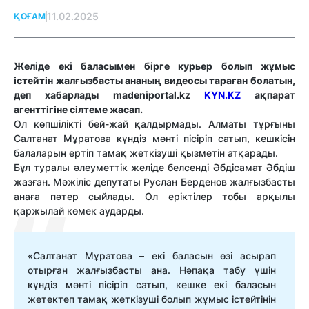
11.02.2025
ҚОҒАМ
Желіде екі баласымен бірге курьер болып жұмыс
істейтін жалғызбасты ананың видеосы тараған болатын,
деп хабарлады madeniportal.kz
KYN.KZ
ақпарат
агенттігіне сілтеме жасап.
Ол көпшілікті бей-жай қалдырмады. Алматы тұрғыны
Салтанат Мұратова күндіз мәнті пісіріп сатып, кешкісін
балаларын ертіп тамақ жеткізуші қызметін атқарады.
Бұл туралы әлеуметтік желіде белсенді Әбдісамат Әбдіш
жазған. Мәжіліс депутаты Руслан Берденов жалғызбасты
анаға пәтер сыйлады. Ол еріктілер тобы арқылы
қаржылай көмек аударды.
«Салтанат Мұратова – екі баласын өзі асырап
отырған жалғызбасты ана. Нәпақа табу үшін
күндіз мәнті пісіріп сатып, кешке екі баласын
жетектеп тамақ жеткізуші болып жұмыс істейтінін