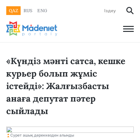
QAZ
RUS
ENG
«Күндіз мәнті сатса, кешке
курьер болып жұміс
істейді»: Жалғызбасты
анаға депутат пәтер
сыйлады
Сурет ашық дереккөзден алынды