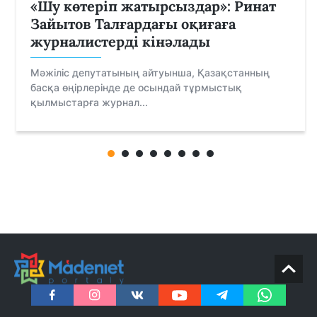
«Шу көтеріп жатырсыздар»: Ринат
Зайытов Талғардағы оқиғаға
журналистерді кінәлады
Мәжіліс депутатының айтуынша, Қазақстанның
басқа өңірлерінде де осындай тұрмыстық
қылмыстарға журнал...