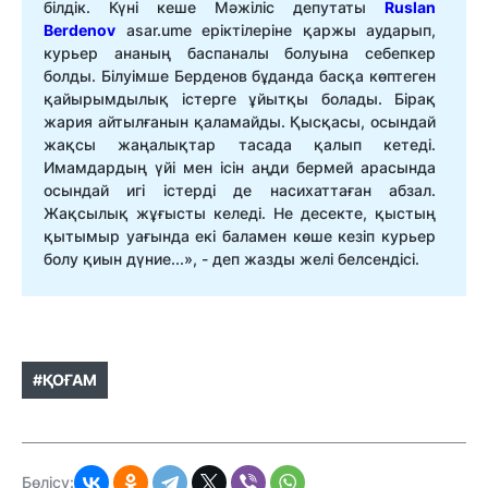
білдік. Күні кеше Мәжіліс депутаты
Ruslan
Berdenov
asar.ume еріктілеріне қаржы аударып,
курьер ананың баспаналы болуына себепкер
болды. Білуімше Берденов бұданда басқа көптеген
қайырымдылық істерге ұйытқы болады. Бірақ
жария айтылғанын қаламайды. Қысқасы, осындай
жақсы жаңалықтар тасада қалып кетеді.
Имамдардың үйі мен ісін аңди бермей арасында
осындай игі істерді де насихаттаған абзал.
Жақсылық жұғысты келеді. Не десекте, қыстың
қытымыр уағында екі баламен көше кезіп курьер
болу қиын дүние...», - деп жазды желі белсендісі.
#ҚОҒАМ
Бөлісу: