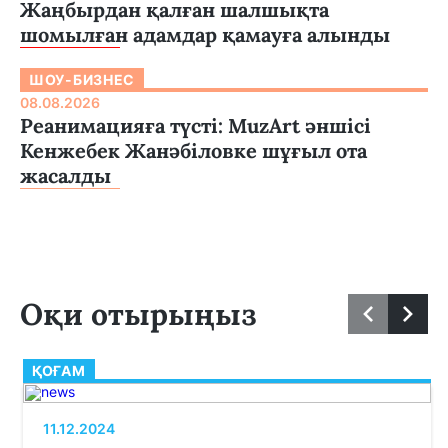
Жаңбырдан қалған шалшықта
шомылған адамдар қамауға алынды
ШОУ-БИЗНЕС
08.08.2026
Реанимацияға түсті: MuzArt әншісі
Кенжебек Жанәбіловке шұғыл ота
жасалды
Оқи отырыңыз
ҚОҒАМ
11.12.2024