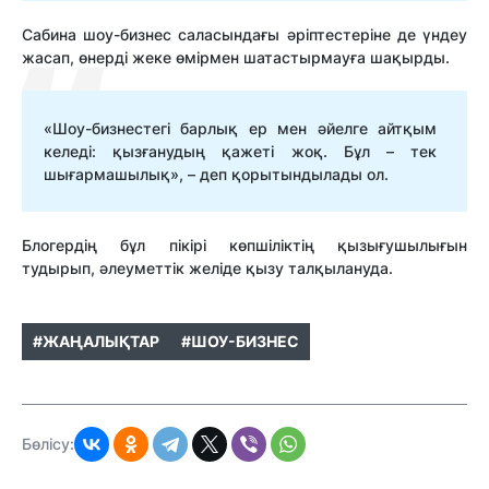
Сабина шоу-бизнес саласындағы әріптестеріне де үндеу
жасап, өнерді жеке өмірмен шатастырмауға шақырды.
«Шоу-бизнестегі барлық ер мен әйелге айтқым
келеді: қызғанудың қажеті жоқ. Бұл – тек
шығармашылық», – деп қорытындылады ол.
Блогердің бұл пікірі көпшіліктің қызығушылығын
тудырып, әлеуметтік желіде қызу талқылануда.
#ЖАҢАЛЫҚТАР
#ШОУ-БИЗНЕС
Бөлісу: