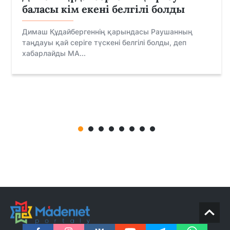
баласы кім екені белгілі болды
Димаш Құдайбергеннің қарындасы Раушанның
таңдауы қай серіге түскені белгілі болды, деп
хабарлайды MA...