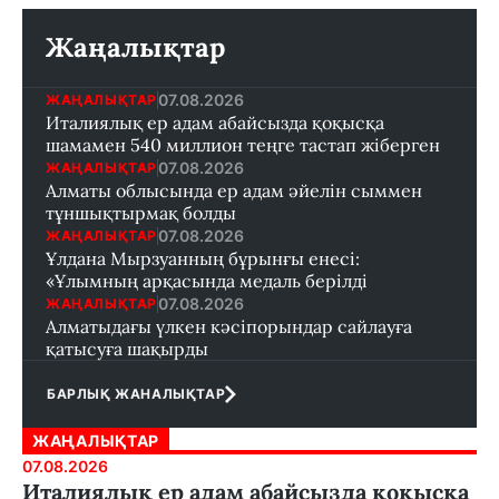
Жаңалықтар
07.08.2026
ЖАҢАЛЫҚТАР
Италиялық ер адам абайсызда қоқысқа
шамамен 540 миллион теңге тастап жіберген
07.08.2026
ЖАҢАЛЫҚТАР
Алматы облысында ер адам әйелін сыммен
тұншықтырмақ болды
07.08.2026
ЖАҢАЛЫҚТАР
Ұлдана Мырзуанның бұрынғы енесі:
«Ұлымның арқасында медаль берілді
07.08.2026
ЖАҢАЛЫҚТАР
Алматыдағы үлкен кәсіпорындар сайлауға
қатысуға шақырды
БАРЛЫҚ ЖАНАЛЫҚТАР
ЖАҢАЛЫҚТАР
07.08.2026
Италиялық ер адам абайсызда қоқысқа