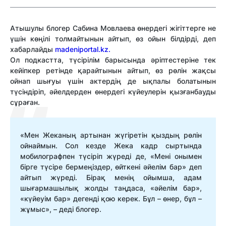
Атышулы блогер Сабина Мовлаева өнердегі жігіттерге не
үшін көңілі толмайтынын айтып, өз ойын білдірді, деп
хабарлайды
madeniportal.kz.
Ол подкастта, түсірілім барысында әріптестеріне тек
кейіпкер ретінде қарайтынын айтып, өз рөлін жақсы
ойнап шығуы үшін актердің де ықпалы болатынын
түсіндіріп, әйелдерден өнердегі күйеулерін қызғанбауды
сұраған.
«Мен Жеканың артынан жүгіретін қыздың рөлін
ойнаймын. Сол кезде Жека кадр сыртында
мобилографпен түсіріп жүреді де, «Мені онымен
бірге түсіре бермеңіздер, өйткені әйелім бар» деп
айтып жүреді. Бірақ менің ойымша, адам
шығармашылық жолды таңдаса, «әйелім бар»,
«күйеуім бар» дегенді қою керек. Бұл – өнер, бұл –
жұмыс», – деді блогер.