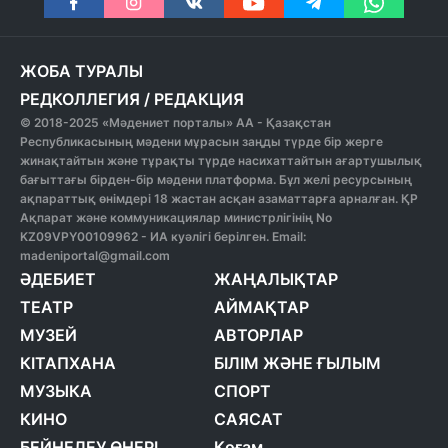
ЖОБА ТУРАЛЫ
РЕДКОЛЛЕГИЯ
/
РЕДАКЦИЯ
© 2018-2025 «Мәдениет порталы» АА - Қазақстан
Республикасының мәдени мұрасын заңды түрде бір жерге
жинақтайтын және тұрақты түрде насихаттайтын ағартушылық
бағыттағы бірден-бір мәдени платформа. Бұл желі ресурсының
ақпараттық өнімдері 18 жастан асқан азаматтарға арналған. ҚР
Ақпарат және коммуникациялар министрлігінің No
KZ09VPY00109962 - ИА куәлігі берілген. Email:
madeniportal@gmail.com
ӘДЕБИЕТ
ЖАҢАЛЫҚТАР
ТЕАТР
АЙМАҚТАР
МУЗЕЙ
АВТОРЛАР
КІТАПХАНА
БІЛІМ ЖӘНЕ ҒЫЛЫМ
МУЗЫКА
СПОРТ
КИНО
САЯСАТ
БЕЙНЕЛЕУ ӨНЕРІ
Қоғам