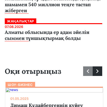
шамамен 540 миллион теңге тастап
жіберген
ЖАҢАЛЫҚТАР
07.08.2026
Алматы облысында ер адам әйелін
сыммен тұншықтырмақ болды
Оқи отырыңыз
ШОУ-БИЗНЕС
01.05.2025
Димаш Құдайбергеннің күйеу