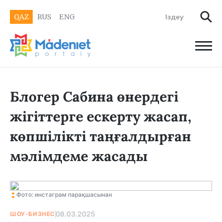
QAZ
RUS
ENG
Блогер Сабина өнердегі
жігіттерге ескерту жасап,
көпшілікті таңғалдырған
мәлімдеме жасады
Фото: инстаграм парақшасынан
08.03.2025
ШОУ-БИЗНЕС