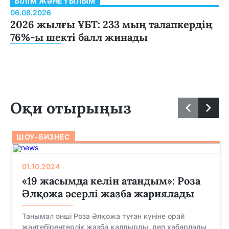
БІЛІМ ЖӘНЕ ҒЫЛЫМ
06.08.2026
2026 жылғы ҰБТ: 233 мың талапкердің
76%-ы шекті балл жинады
Оқи отырыңыз
ШОУ-БИЗНЕС
01.10.2024
«19 жасымда келін атандым»: Роза
Әлқожа әсерлі жазба жариялады
Танымал әнші Роза Әлқожа туған күніне орай
жантебірентерлік жазба қалдырды, деп хабарлады