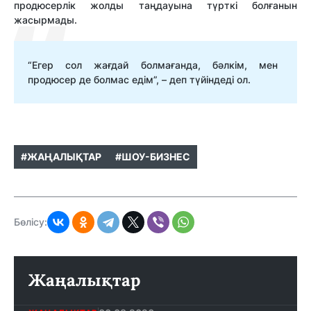
продюсерлік жолды таңдауына түрткі болғанын
жасырмады.
“Егер сол жағдай болмағанда, бәлкім, мен
продюсер де болмас едім”, – деп түйіндеді ол.
#ЖАҢАЛЫҚТАР
#ШОУ-БИЗНЕС
Бөлісу:
Жаңалықтар