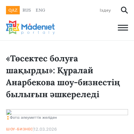
QAZ
RUS
ENG
«Төсектес болуға
шақырды»: Құралай
Анарбекова шоу-бизнестің
былығын әшкереледі
Фото: әлеуметтік желіден
12.03.2026
ШОУ-БИЗНЕС