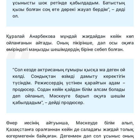
ұсынысты шок ретінде қабылдадым. Батыстың
қызы болған соң өте дөрекі жауап бердім”, – деді
ол.
Құралай Анарбекова мұндай жағдайдан кейін көп
ойланғанын айтады. Оның пікірінше, дәл осы оқиға
өміріндегі маңызды шешімдердің біріне себеп болған.
“Сол кезде актрисаның ғұмыры қысқа ма деген ой
келді. Сондықтан өзімді дамыту керектігін
түсіндім. Режиссердің үстінен қарайтын адам –
продюсер. Содан кейін қайдан білім алсам болады
деп ойланып, Мәскеуге барып оқуға шешім
қабылдадым”, – дейді продюсер.
Өнер иесінің айтуынша, Мәскеуде білім алып,
Қазақстанға оралғаннан кейін де саладағы жағдай толық
өзгермегенін байқаған. Дегенмен дәл сол ұсыныс оның