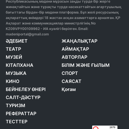
Республикасының мәдени мұрасын заңды түрде бір жерге
жинақтайтын және тұрақты түрде насихаттайтын ағартушылық
бағыттағы бірден-бір мәдени платформа. Бұл желі ресурсының
ақпараттық өнімдері 18 жастан асқан азаматтарға арналған. ҚР
Ақпарат және коммуникациялар министрлігінің No
KZ09VPY00109962 - ИА куәлігі берілген. Email:
madeniportal@gmail.com
ӘДЕБИЕТ
ЖАҢАЛЫҚТАР
ТЕАТР
АЙМАҚТАР
МУЗЕЙ
АВТОРЛАР
КІТАПХАНА
БІЛІМ ЖӘНЕ ҒЫЛЫМ
МУЗЫКА
СПОРТ
КИНО
САЯСАТ
БЕЙНЕЛЕУ ӨНЕРІ
Қоғам
САЛТ-ДӘСТҮР
ТУРИЗМ
РЕФЕРАТТАР
ТЕСТТЕР