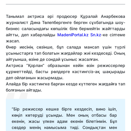
Танымал актриса әрі продюсер Құралай Анарбекова
журналист Дина Төлепбергенге берген сұхбатында шоу-
бизнес саласындағы көпшілік біле бермейтін жайттарды
айтты, деп хабарлайды
MadeniPortal.kz
Sn.kz
-ке сілтеме
жасап.
Өнер иесінің сөзінше, бұл салада мансап үшін түрлі
ұсыныстарға тап болатын жағдайлар жиі кездеседі. Оның
айтуынша, өзіне де сондай ұсыныс жасалған.
Актриса “Қорлан” образынан кейін өзін режиссерлер
құрметтейді, басты рөлдерге кастингсіз-ақ шақырады
деп ойлағанын жасырмады.
Алайда бір кастингке барған кезде күтпеген жағдайға тап
болғанын айтады.
“Бір режиссер кешке бірге кездесіп, вино ішіп,
көңіл көтеруді ұсынды. Мен оның отбасы бар
екенін, жасы үлкен адам екенін білетінмін. Бұл
сөздер менің намысыма тиді. Сондықтан мен