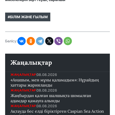
#БІЛІМ ЖӘНЕ ҒЫЛЫМ
Бөлісу:
Жаңалықтар
08.08.2026
ЖАҢАЛЫҚТАР
«Анашым, мен мұны қаламадым»: Нұрайдың
хаттары жарияланды
08.08.2026
ЖАҢАЛЫҚТАР
Жаңбырдан қалған шалшықта шомылған
адамдар қамауға алынды
08.08.2026
ЖАҢАЛЫҚТАР
Ақтауда бес елді біріктірген Caspian Sea Action