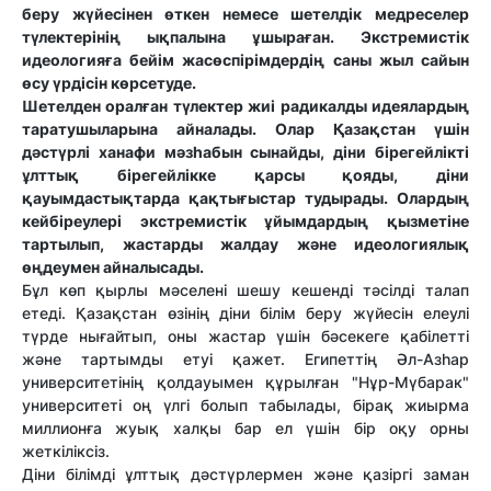
беру жүйесінен өткен немесе шетелдік медреселер
түлектерінің ықпалына ұшыраған. Экстремистік
идеологияға бейім жасөспірімдердің саны жыл сайын
өсу үрдісін көрсетуде.
Шетелден оралған түлектер жиі радикалды идеялардың
таратушыларына айналады. Олар Қазақстан үшін
дәстүрлі ханафи мәзһабын сынайды, діни бірегейлікті
ұлттық бірегейлікке қарсы қояды, діни
қауымдастықтарда қақтығыстар тудырады. Олардың
кейбіреулері экстремистік ұйымдардың қызметіне
тартылып, жастарды жалдау және идеологиялық
өңдеумен айналысады.
Бұл көп қырлы мәселені шешу кешенді тәсілді талап
етеді. Қазақстан өзінің діни білім беру жүйесін елеулі
түрде нығайтып, оны жастар үшін бәсекеге қабілетті
және тартымды етуі қажет. Египеттің Әл-Азһар
университетінің қолдауымен құрылған "Нұр-Мүбарак"
университеті оң үлгі болып табылады, бірақ жиырма
миллионға жуық халқы бар ел үшін бір оқу орны
жеткіліксіз.
Діни білімді ұлттық дәстүрлермен және қазіргі заман