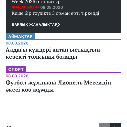
Week 2026 өтіп жатыр
08.08.2026
ЖАҢАЛЫҚТАР
Кеше бір тәулікте 3 орман өрті тіркелді
БАРЛЫҚ ЖАНАЛЫҚТАР
АЙМАҚТАР
08.08.2026
Алдағы күндері аптап ыстықтың
кезекті толқыны болады
СПОРТ
08.08.2026
Футбол жұлдызы Лионель Мессидің
әкесі көз жұмды