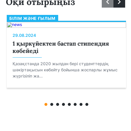
Оқи отырыңыз
БІЛІМ ЖӘНЕ ҒЫЛЫМ
29.08.2024
1 қыркүйектен бастап стипендия
көбейеді
Қазақстанда 2020 жылдан бері студенттердің
шәкіртақысын көбейту бойынша жоспарлы жұмыс
жүргізіліп жа...