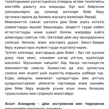
талаптарымен ұштастыратын отандық ислам теологиясы
мектебін дамыту аса маңызды. Бұл ішкі
бейресми
уағызшыларға да, күмәнді шетелдік білім беру
орталықтарына да балама жасауға мүмкіндік береді.
Мемлекеттік саясат шетелге діни білім алуға кететін
азаматтарды мұқият бақылауды, міндетті түрде кейінгі
аттестаттауды және қажет болған жағдайда қайта
даярлауды қамтуы тиіс. Шетелдік діни оқу орындарының
сапасын бағалау және жастарға дұрыс бағыт-бағдар
беру жұмыстары жүйелі түрде жүргізілуі керек.
Түптеп келгенде, жастардың діни білімі – бұл тек рухани
даму ғана емес, сонымен қатар ұлттық қауіпсіздік
мәселесі. Мұсылман көпшілігі бар басқа посткеңестік
мемлекеттер сияқты Қазақстан да жас ұрпақтың
санасы мен жүрегі үшін күрестің алдыңғы шебінде тұр.
Елдің зайырлы мемлекет қағидаттары мен ұлттық
құндылықтармен үйлесетін тартымды және шынайы
діни білім беру моделін ұсына алуы оның болашақ
тұрақтылығы мен гүлденуін анықтайды.
Асхат Ахмедияр
- діни экстремизм мен терроризм
мәселелерін зерттеуші, сарапшы