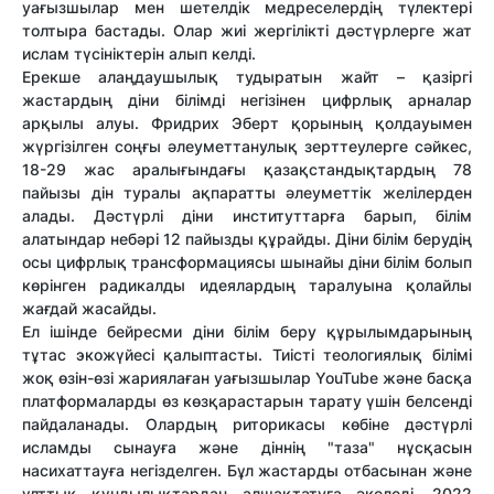
уағызшылар мен шетелдік медреселердің түлектері
толтыра бастады. Олар жиі жергілікті дәстүрлерге жат
ислам түсініктерін алып келді.
Ерекше алаңдаушылық тудыратын жайт – қазіргі
жастардың діни білімді негізінен цифрлық арналар
арқылы алуы. Фридрих Эберт қорының қолдауымен
жүргізілген соңғы әлеуметтанулық зерттеулерге сәйкес,
18-29 жас аралығындағы қазақстандықтардың 78
пайызы дін туралы ақпаратты әлеуметтік желілерден
алады. Дәстүрлі діни институттарға барып, білім
алатындар небәрі 12 пайызды құрайды. Діни білім берудің
осы цифрлық трансформациясы шынайы діни білім болып
көрінген радикалды идеялардың таралуына қолайлы
жағдай жасайды.
Ел ішінде бейресми діни білім беру құрылымдарының
тұтас экожүйесі қалыптасты. Тиісті теологиялық білімі
жоқ өзін-өзі жариялаған уағызшылар YouTube және басқа
платформаларды өз көзқарастарын тарату үшін белсенді
пайдаланады. Олардың риторикасы көбіне дәстүрлі
исламды сынауға және діннің "таза" нұсқасын
насихаттауға негізделген. Бұл жастарды отбасынан және
ұлттық құндылықтардан алшақтатуға әкеледі. 2022