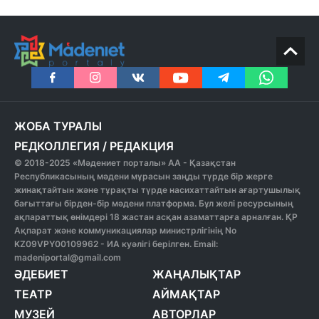
ЖОБА ТУРАЛЫ
РЕДКОЛЛЕГИЯ
/
РЕДАКЦИЯ
© 2018-2025 «Мәдениет порталы» АА - Қазақстан
Республикасының мәдени мұрасын заңды түрде бір жерге
жинақтайтын және тұрақты түрде насихаттайтын ағартушылық
бағыттағы бірден-бір мәдени платформа. Бұл желі ресурсының
ақпараттық өнімдері 18 жастан асқан азаматтарға арналған. ҚР
Ақпарат және коммуникациялар министрлігінің No
KZ09VPY00109962 - ИА куәлігі берілген. Email:
madeniportal@gmail.com
ӘДЕБИЕТ
ЖАҢАЛЫҚТАР
ТЕАТР
АЙМАҚТАР
МУЗЕЙ
АВТОРЛАР