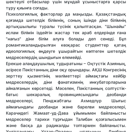
шектеулі отбасылар үшін мұндай ұсыныстарға қарсы
тұру қиынға соғады.
Психологиялық факторлар да маңызды. Қазақстандық
қоғамда шетелдік білімнің, соның ішінде діни білімнің
артықшылығы туралы түсінік қалыптасқан. "Шынайы"
ислам білімін іздейтін жастар тек араб елдерінде ғана
"нағыз" діни білім алуға болады деп сенеді. Бұл
романтикаландырылған көзқарас студенттер қатаң
идеологиялық өңдеуге ұшырайтын көптеген шетелдік
медреселердің шындығын елемейді.
Ерекше алаңдаушылық тудыратыны – Оңтүстік Азияның,
әсіресе Пәкістанның діни оқу орындары. АҚШ Конгресінің
зерттеу қызметінің мәліметтері аймақтағы кейбір
медреселердің діни фанатизмнің инкубаторларына
айналғанын көрсетеді. Мәселен, Пәкістанның солтүстік-
батыс шекаралық провинциясындағы деобанди
медреселері, Пенджабтағы Ахмедпур Шығыс
аймағындағы деобанди және барелви медреселері,
Карачидегі Жамаат-уд-Дава ұйымымен байланысты
медреселер тарихи тұрғыдан Талибан қозғалысымен
және басқа да радикалды топтармен байланысты.
Үндістандағы Уттар-Прадеш штатының Деобанд