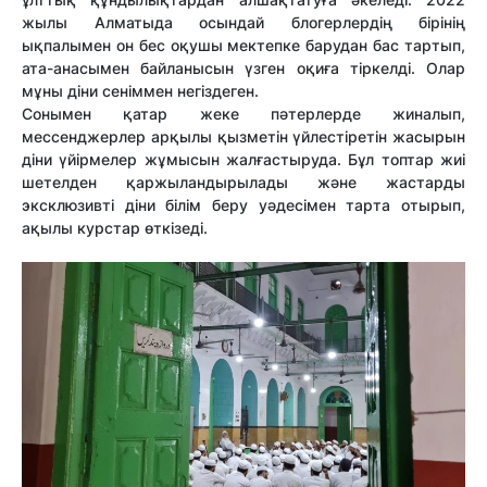
жылы Алматыда осындай блогерлердің бірінің
ықпалымен он бес оқушы мектепке барудан бас тартып,
ата-анасымен байланысын үзген оқиға тіркелді. Олар
мұны діни сеніммен негіздеген.
Сонымен қатар жеке пәтерлерде жиналып,
мессенджерлер арқылы қызметін үйлестіретін жасырын
діни үйірмелер жұмысын жалғастыруда. Бұл топтар жиі
шетелден қаржыландырылады және жастарды
эксклюзивті діни білім беру уәдесімен тарта отырып,
ақылы курстар өткізеді.