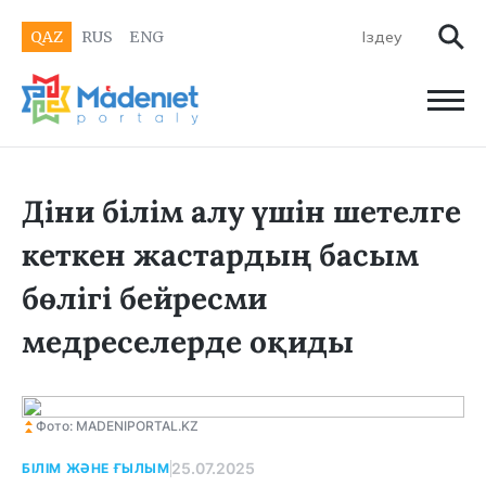
QAZ
RUS
ENG
Діни білім алу үшін шетелге
кеткен жастардың басым
бөлігі бейресми
медреселерде оқиды
Фото: MADENIPORTAL.KZ
25.07.2025
БІЛІМ ЖӘНЕ ҒЫЛЫМ