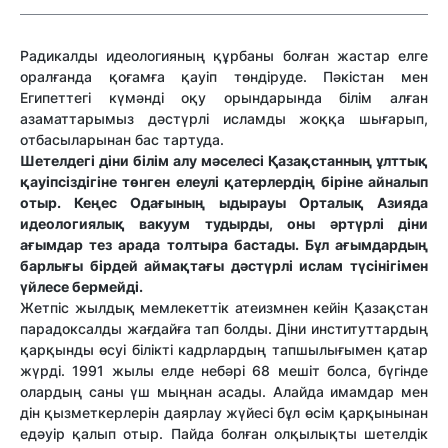
Радикалды идеологияның құрбаны болған жастар елге
оралғанда қоғамға қауіп төндіруде. Пәкістан мен
Египеттегі күмәнді оқу орындарында білім алған
азаматтарымыз дәстүрлі исламды жоққа шығарып,
отбасыларынан бас тартуда.
Шетелдегі діни білім алу мәселесі Қазақстанның ұлттық
қауіпсіздігіне төнген елеулі қатерлердің біріне айналып
отыр. Кеңес Одағының ыдырауы Орталық Азияда
идеологиялық вакуум тудырды, оны әртүрлі діни
ағымдар тез арада толтыра бастады. Бұл ағымдардың
барлығы бірдей аймақтағы дәстүрлі ислам түсінігімен
үйлесе бермейді.
Жетпіс жылдық мемлекеттік атеизмнен кейін Қазақстан
парадоксалды жағдайға тап болды. Діни институттардың
қарқынды өсуі білікті кадрлардың тапшылығымен қатар
жүрді. 1991 жылы елде небәрі 68 мешіт болса, бүгінде
олардың саны үш мыңнан асады. Алайда имамдар мен
дін қызметкерлерін даярлау жүйесі бұл өсім қарқынынан
едәуір қалып отыр. Пайда болған олқылықты шетелдік