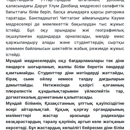
қаласындағы Дарул Улум Деобанд медресесі салафиттік
бағыттағы білім беріп, басқа ағымдарға қарсы риторика
таратады. Бангладештегі Читтагонг аймағындағы Кауми
медреселері де мемлекеттік бақылаудан тыс жұмыс
істейді. Бұл оқу орындары жиі географиялық
оқшауланған аудандарда орналасады, мөлдір емес
қаржыландыру алады және студенттердің сыртқы
әлеммен байланысын шектейтін жабық режимде жұмыс
істейді.
Мұндай медреселердің оқу бағдарламалары тек діни
пәндерге шоғырланып, жалпы білім беретін пәндерді
қамтымайды. Студенттер діни мәтіндерді жаттайды,
бірақ сыни ойлау немесе талдау дағдыларын
дамытпайды. Нәтижесінде қазіргі қоғамның
плюралистік құндылықтарымен үйлеспейтін тар,
догматикалық дүниетаным қалыптасады.
Мұндай білімнің Қазақстанның ұлттық қауіпсіздігіне
әсері айтарлықтай. Құқық қорғау органдарының
мәліметтері жастар арасында радикалды
көзқарастардың таралу қаупінің артып келе жатқанын
көрсетеді. Бұл жастардың көпшілігі бейресми діни білім