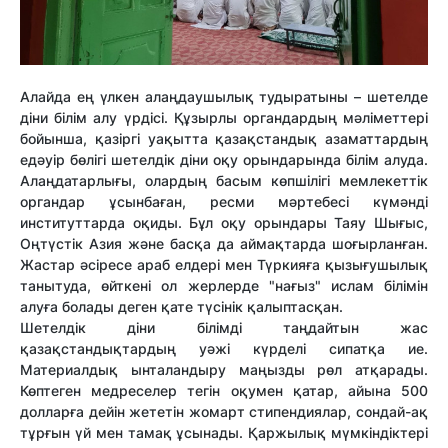
Алайда ең үлкен алаңдаушылық тудыратыны – шетелде
діни білім алу үрдісі. Құзырлы органдардың мәліметтері
бойынша, қазіргі уақытта қазақстандық азаматтардың
едәуір бөлігі шетелдік діни оқу орындарында білім алуда.
Алаңдатарлығы, олардың басым көпшілігі мемлекеттік
органдар ұсынбаған, ресми мәртебесі күмәнді
институттарда оқиды. Бұл оқу орындары Таяу Шығыс,
Оңтүстік Азия және басқа да аймақтарда шоғырланған.
Жастар әсіресе араб елдері мен Түркияға қызығушылық
танытуда, өйткені ол жерлерде "нағыз" ислам білімін
алуға болады деген қате түсінік қалыптасқан.
Шетелдік діни білімді таңдайтын жас
қазақстандықтардың уәжі күрделі сипатқа ие.
Материалдық ынталандыру маңызды рөл атқарады.
Көптеген медреселер тегін оқумен қатар, айына 500
долларға дейін жететін жомарт стипендиялар, сондай-ақ
тұрғын үй мен тамақ ұсынады. Қаржылық мүмкіндіктері