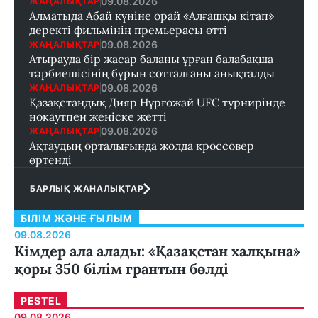
09.08.2026
ЖАҢАЛЫҚТАР
Алматыда Абай күніне орай «Алғашқы кітап»
деректі фильмінің премьерасы өтті
09.08.2026
ЖАҢАЛЫҚТАР
Атырауда бір жасар баланы ұрған балабақша
тәрбиешісінің бұрын сотталғаны анықталды
09.08.2026
ЖАҢАЛЫҚТАР
Қазақстандық Дияр Нұрғожай UFC турнирінде
нокаутпен жеңіске жетті
09.08.2026
ЖАҢАЛЫҚТАР
Ақтаудың орталығында жолда кроссовер
өртенді
БАРЛЫҚ ЖАНАЛЫҚТАР
БІЛІМ ЖӘНЕ ҒЫЛЫМ
09.08.2026
Кімдер ала алады: «Қазақстан халқына»
қоры 350 білім грантын бөлді
PESTEL
09.08.2026