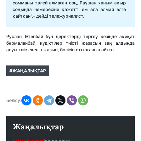
сомманы төлей алмаған соң, Раушан ханым ақыр
соңында немересіне қажетті ем ала алмай елге
қайтқан”,- дейді тележурналист.
Руслан Өтепбай бұл деректерді тергеу кезінде ақиқат
бұрмаланбай, күдіктілер тиісті жазасын заң алдында
алуы тиіс екенін жазып, бөлісіп отырғанын айтты.
#ЖАҢАЛЫҚТАР
Бөлісу:
Жаңалықтар