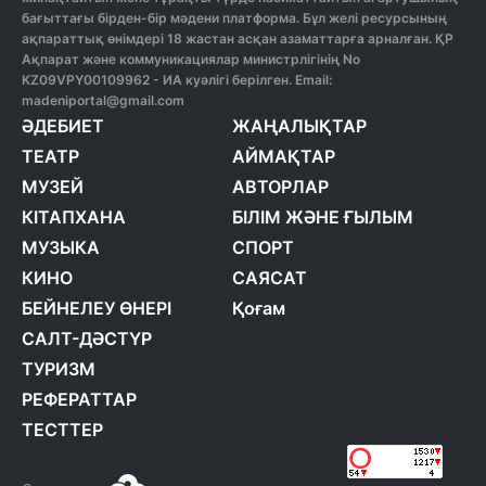
бағыттағы бірден-бір мәдени платформа. Бұл желі ресурсының
ақпараттық өнімдері 18 жастан асқан азаматтарға арналған. ҚР
Ақпарат және коммуникациялар министрлігінің No
KZ09VPY00109962 - ИА куәлігі берілген. Email:
madeniportal@gmail.com
ӘДЕБИЕТ
ЖАҢАЛЫҚТАР
ТЕАТР
АЙМАҚТАР
МУЗЕЙ
АВТОРЛАР
КІТАПХАНА
БІЛІМ ЖӘНЕ ҒЫЛЫМ
МУЗЫКА
СПОРТ
КИНО
САЯСАТ
БЕЙНЕЛЕУ ӨНЕРІ
Қоғам
САЛТ-ДӘСТҮР
ТУРИЗМ
РЕФЕРАТТАР
ТЕСТТЕР