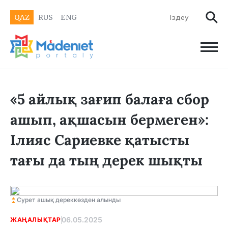
QAZ
RUS
ENG
«5 айлық зағип балаға сбор
ашып, ақшасын бермеген»:
Ілияс Сариевке қатысты
тағы да тың дерек шықты
Сурет ашық дереккөзден алынды
06.05.2025
ЖАҢАЛЫҚТАР