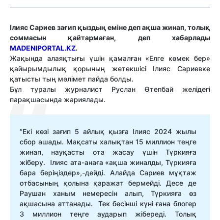
Ілияс Сариев зағип қыздың еміне деп ақша жинап, толық
соммасын қайтармаған, деп хабарлады
MADENIPORTAL.KZ
.
Жақында алаяқтығы үшін қамалған «Елге көмек бер»
қайырымдылық қорының жетекшісі Ілияс Сариевке
қатысты тың мәлімет пайда болды.
Бұл туралы журналист Руслан Өтепбай желідегі
парақшасында жариялады.
“Екі көзі зағип 5 айлық қызға Ілияс 2024 жылы
сбор ашады. Мақсаты халықтан 15 миллион теңге
жинап, науқасты ота жасау үшін Түркияға
жіберу. Ілияс ата-анаға «ақша жиналды, Түркияға
бара беріңіздер»,-дейді. Алайда Сариев мұқтаж
отбасының қолына қаражат бермейді. Десе де
Раушан ханым немересін алып, Түркияға өз
ақшасына аттанады. Тек бесінші күні ғана блогер
3 миллион теңге аударып жібереді. Толық