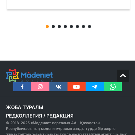
ЖОБА ТУРАЛЫ
РЕДКОЛЛЕГИЯ
/
РЕДАКЦИЯ
© 2018-2025 «Мәдениет порталы» АА - Қазақстан
Республикасының мәдени мұрасын заңды түрде бір жерге
жинақтайтын және тұрақты түрде насихаттайтын ағартушылық