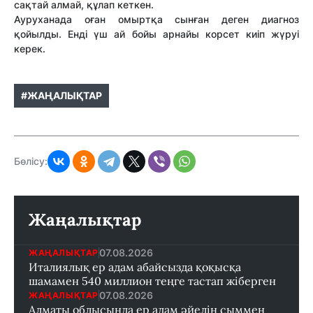
сақтай алмай, құлап кеткен.
Ауруханада оған омыртқа сынған деген диагноз
қойылды. Енді үш ай бойы арнайы корсет киіп жүруі
керек.
#ЖАҢАЛЫҚТАР
Бөлісу:
Жаңалықтар
07.08.2026
ЖАҢАЛЫҚТАР
Италиялық ер адам абайсызда қоқысқа
шамамен 540 миллион теңге тастап жіберген
07.08.2026
ЖАҢАЛЫҚТАР
Алматы облысында ер адам әйелін сыммен