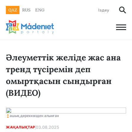
QAZ
RUS
ENG
Әлеуметтік желіде жас ана
тренд түсіремін деп
омыртқасын сындырған
(ВИДЕО)
ашық дереккөзден алынған
03.08.2025
ЖАҢАЛЫҚТАР