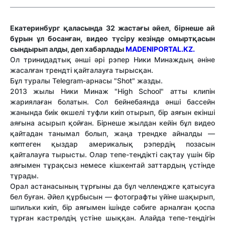
Екатеринбург қаласында 32 жастағы әйел, бірнеше ай
бұрын ұл босанған, видео түсіру кезінде омыртқасын
сындырып алды, деп хабарлады
MADENIPORTAL.KZ.
Ол тринидадтық әнші әрі рэпер Ники Минаждың әніне
жасалған трендті қайталауға тырысқан.
Бұл туралы Telegram-арнасы "Shot" жазды.
2013 жылы Ники Минаж "High School" атты клипін
жариялаған болатын. Сол бейнебаянда әнші бассейн
жанында биік өкшелі туфли киіп отырып, бір аяғын екінші
аяғына асырып қойған. Бірнеше жылдан кейін бұл видео
қайтадан танымал болып, жаңа трендке айналды —
көптеген қыздар америкалық рэпердің позасын
қайталауға тырысты. Олар тепе-теңдікті сақтау үшін бір
аяғымен тұрақсыз немесе кішкентай заттардың үстінде
тұрады.
Орал астанасының тұрғыны да бұл челленджге қатысуға
бел буған. Әйел құрбысын — фотографты үйіне шақырып,
шпильки киіп, бір аяғымен ішінде сәбиге арналған қоспа
тұрған кастрөлдің үстіне шыққан. Алайда тепе-теңдігін