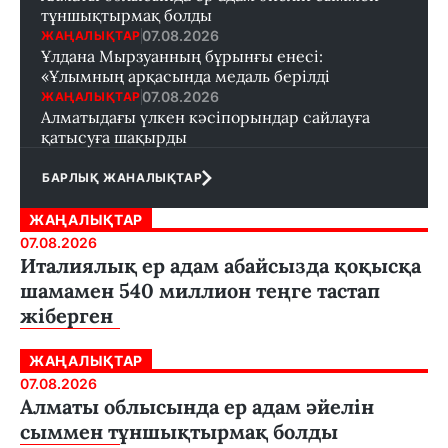
тұншықтырмақ болды
07.08.2026
ЖАҢАЛЫҚТАР
Ұлдана Мырзуанның бұрынғы енесі:
«Ұлымның арқасында медаль берілді
07.08.2026
ЖАҢАЛЫҚТАР
Алматыдағы үлкен кәсіпорындар сайлауға
қатысуға шақырды
БАРЛЫҚ ЖАНАЛЫҚТАР
ЖАҢАЛЫҚТАР
07.08.2026
Италиялық ер адам абайсызда қоқысқа
шамамен 540 миллион теңге тастап
жіберген
ЖАҢАЛЫҚТАР
07.08.2026
Алматы облысында ер адам әйелін
сыммен тұншықтырмақ болды