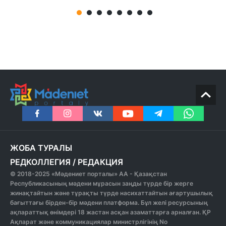
ЖОБА ТУРАЛЫ
РЕДКОЛЛЕГИЯ
/
РЕДАКЦИЯ
© 2018-2025 «Мәдениет порталы» АА - Қазақстан
Республикасының мәдени мұрасын заңды түрде бір жерге
жинақтайтын және тұрақты түрде насихаттайтын ағартушылық
бағыттағы бірден-бір мәдени платформа. Бұл желі ресурсының
ақпараттық өнімдері 18 жастан асқан азаматтарға арналған. ҚР
Ақпарат және коммуникациялар министрлігінің No