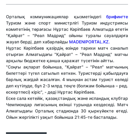
Орталық коммуникациялар қызметіндегі
брифингте
Туризм және спорт министрлігі Туризм индустриясы
комитетінің төрағасы Нұртас Кәріпбаев Алматыда өтетін
"Қайрат" – "Реал Мадрид" ойыны туралы сауалдарға
жауап берді, деп хабарлайды
MADENIPORTAL.KZ.
Нұртас Кәріпбаев қазірдің өзінде тарихи матч саналып
отырған Алматыдағы "Қайрат" – "Реал Мадрид" матчы
арқылы бюджетке қанша қаражат түсетінін айтты.
"Соңғы ақпарат бойынша, "Қайрат" – "Реал" матчының
билеттері түгел сатылып кеткен. Туристерді қабылдауға
барлық жағдай жасалған. 4 мыңнан астам турист келеді
деп күтілуде, бұл 2-3 млрд теңге (болжам бойынша – ред.
ескертпесі) кіріс", - деді Нұртас Кәріпбаев.
Еске сала кетейік, қазақстандық және испандық клубтар
Чемпиондар лигасының екінші турында кездеседі. Матч
Алматыдағы Орталық стадионда 30 қыркүйекте өтеді.
Ойын жергілікті уақыт бойынша 21:45-те басталады.