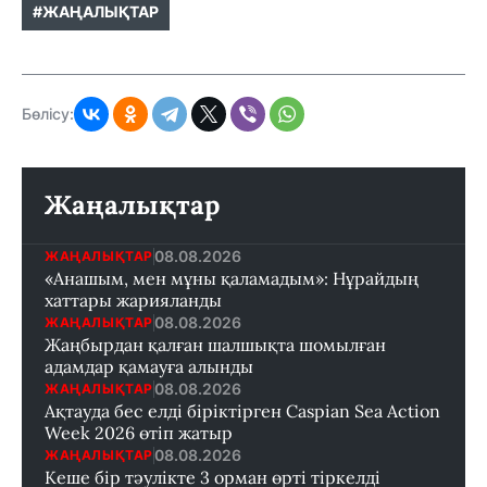
#ЖАҢАЛЫҚТАР
Бөлісу:
Жаңалықтар
08.08.2026
ЖАҢАЛЫҚТАР
«Анашым, мен мұны қаламадым»: Нұрайдың
хаттары жарияланды
08.08.2026
ЖАҢАЛЫҚТАР
Жаңбырдан қалған шалшықта шомылған
адамдар қамауға алынды
08.08.2026
ЖАҢАЛЫҚТАР
Ақтауда бес елді біріктірген Caspian Sea Action
Week 2026 өтіп жатыр
08.08.2026
ЖАҢАЛЫҚТАР
Кеше бір тәулікте 3 орман өрті тіркелді