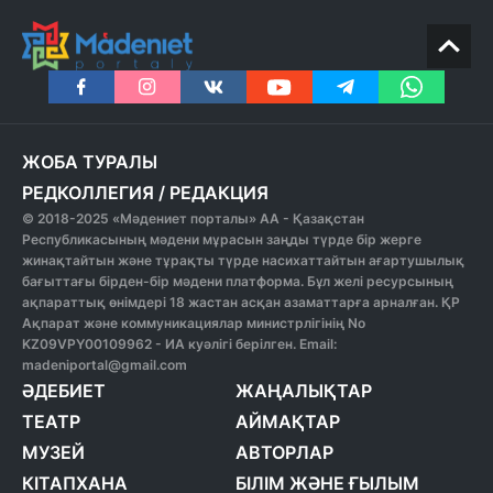
ЖОБА ТУРАЛЫ
РЕДКОЛЛЕГИЯ
/
РЕДАКЦИЯ
© 2018-2025 «Мәдениет порталы» АА - Қазақстан
Республикасының мәдени мұрасын заңды түрде бір жерге
жинақтайтын және тұрақты түрде насихаттайтын ағартушылық
бағыттағы бірден-бір мәдени платформа. Бұл желі ресурсының
ақпараттық өнімдері 18 жастан асқан азаматтарға арналған. ҚР
Ақпарат және коммуникациялар министрлігінің No
KZ09VPY00109962 - ИА куәлігі берілген. Email:
madeniportal@gmail.com
ӘДЕБИЕТ
ЖАҢАЛЫҚТАР
ТЕАТР
АЙМАҚТАР
МУЗЕЙ
АВТОРЛАР
КІТАПХАНА
БІЛІМ ЖӘНЕ ҒЫЛЫМ