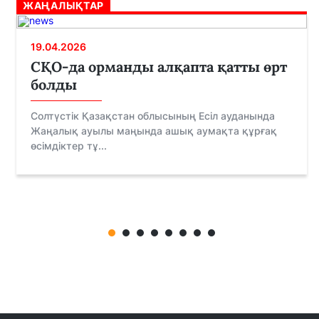
ЖАҢАЛЫҚТАР
19.04.2026
СҚО-да орманды алқапта қатты өрт
болды
Солтүстік Қазақстан облысының Есіл ауданында
Жаңалық ауылы маңында ашық аумақта құрғақ
өсімдіктер тұ...