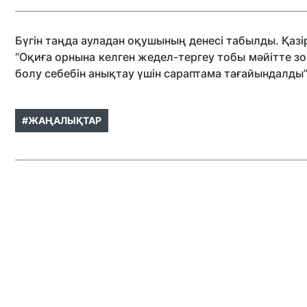
Бүгін таңда ауладан оқушының денесі табылды. Қазі
“Оқиға орнына келген жедел-тергеу тобы мәйітте зо
болу себебін анықтау үшін сараптама тағайындалды”
#ЖАҢАЛЫҚТАР