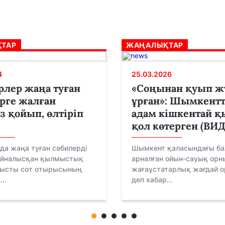
ТАР
ЖАҢАЛЫҚТАР
4
25.03.2026
рлер жаңа туған
«Соңынан қуып ж
рге жалған
ұрған»: Шымкентт
з қойып, өлтіріп
адам кішкентай қ
қол көтерген (ВИ
да жаңа туған сәбилерді
Шымкент қаласындағы ба
айналысқан қылмыстық
арналған ойын-сауық орн
тысты сот отырысының
жағаұстатарлық жағдай о
..
деп хабар...