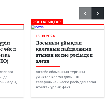
ЖАҢАЛЫҚТАР
15.09.2024
үріп
Досының ұйықтап
е әйел
қалғанын пайдаланып
ызға
атынан несие рәсімдеп
ДЕО)
алған
лаларға
Ақтөбе облысының тұрғыны
ында
ұйықтап қалған досының
рын алды,
телефонынан несие рәсімдеп алған.
Аталған ұрлық факт...