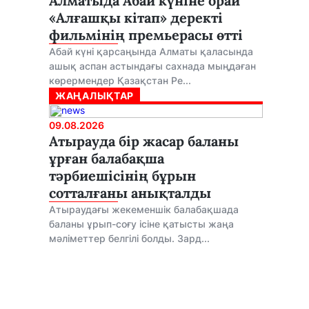
Алматыда Абай күніне орай
«Алғашқы кітап» деректі
фильмінің премьерасы өтті
Абай күні қарсаңында Алматы қаласында
ашық аспан астындағы сахнада мыңдаған
көрермендер Қазақстан Ре...
ЖАҢАЛЫҚТАР
09.08.2026
Атырауда бір жасар баланы
ұрған балабақша
тәрбиешісінің бұрын
сотталғаны анықталды
Атыраудағы жекеменшік балабақшада
баланы ұрып-соғу ісіне қатысты жаңа
мәліметтер белгілі болды. Зард...