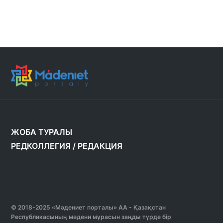
ЖОБА ТУРАЛЫ
РЕДКОЛЛЕГИЯ
/
РЕДАКЦИЯ
© 2018-2025 «Мәдениет порталы» АА - Қазақстан
Республикасының мәдени мұрасын заңды түрде бір