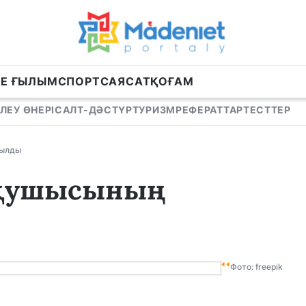
НЕ ҒЫЛЫМ
СПОРТ
САЯСАТ
ҚОҒАМ
ЛЕУ ӨНЕРІ
САЛТ-ДӘСТҮР
ТУРИЗМ
РЕФЕРАТТАР
ТЕСТТЕР
былды
оқушысының
Фото: freepik