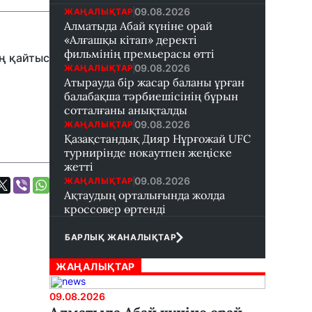
09.08.2026
ЖАҢАЛЫҚТАР
Алматыда Абай күніне орай
«Алғашқы кітап» деректі
фильмінің премьерасы өтті
ың қайтыс
09.08.2026
ЖАҢАЛЫҚТАР
Атырауда бір жасар баланы ұрған
балабақша тәрбиешісінің бұрын
сотталғаны анықталды
09.08.2026
ЖАҢАЛЫҚТАР
Қазақстандық Дияр Нұрғожай UFC
турнирінде нокаутпен жеңіске
жетті
09.08.2026
ЖАҢАЛЫҚТАР
Ақтаудың орталығында жолда
кроссовер өртенді
БАРЛЫҚ ЖАНАЛЫҚТАР
ЖАҢАЛЫҚТАР
09.08.2026