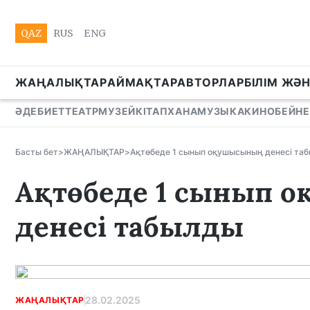
QAZ
RUS
ENG
ЖАҢАЛЫҚТАР
АЙМАҚТАР
АВТОРЛАР
БІЛІМ ЖӘ
ӘДЕБИЕТ
ТЕАТР
МУЗЕЙ
КІТАПХАНА
МУЗЫКА
КИНО
БЕЙНЕ
Басты бет
>
ЖАҢАЛЫҚТАР
>
Ақтөбеде 1 сынып оқушысының денесі та
Ақтөбеде 1 сынып 
денесі табылды
28.02.2025
ЖАҢАЛЫҚТАР