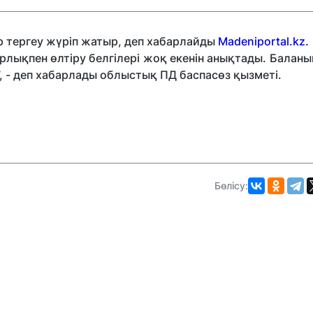
р тергеу жүріп жатыр, деп хабарлайды
Madeniportal.kz.
рлықпен өлтіру белгілері жоқ екенін анықтады. Балан
, - деп хабарлады облыстық ПД баспасөз қызметі.
Бөлісу: