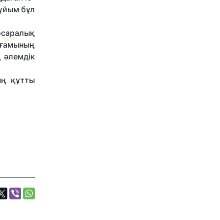
ұйым бұл
носаралық
оғамының
 әлемдік
ың құтты