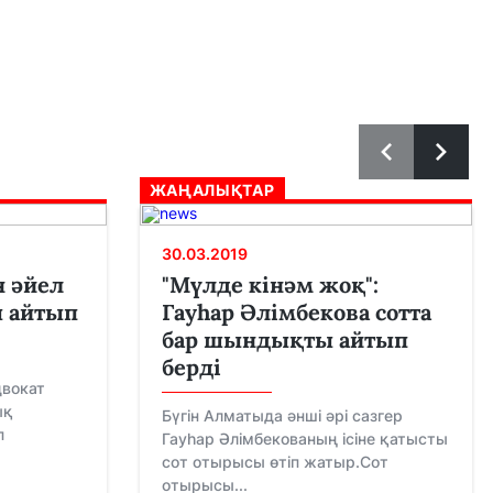
ЖАҢАЛЫҚТАР
30.03.2019
н әйел
"Мүлде кінәм жоқ":
 айтып
Гауһар Әлімбекова сотта
бар шындықты айтып
берді
двокат
ық
Бүгін Алматыда әнші әрі сазгер
п
Гауһар Әлімбекованың ісіне қатысты
сот отырысы өтіп жатыр.Сот
отырысы...