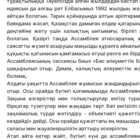
тұрақтылыққа Тәуелсіздік алған жылдардан бастап 
идеясын да алғаш рет Елбасымыз 1992 жылдың жел
айтқан болатын. Тарих қойнауында алтын әріпте
баяндама жасап, Қазақстан дамыған елдер қатарына
деңгейіне жету үшін халықтың ынтымағы, бірлігі
болатын. Қазіргі таңда Ассамблея этносаралық 
саясатты жүзеге асырушы маңызды құралға айналып,
құқықты қатынасын қамтамасыз етуші рөлге ие бірд
Ассамблеясының сессиясы биыл «Бес әлеуметтік бас
шақырылып отыр. Демек, халықтың әлеуметтік жа
болмақ.
Алдағы уақытта Ассамблея жұмысын жандандырып, 
отыр. Осы орайда бүгінгі қоғамымызда Ассамблеян
Заңына өзгерістер мен толықтырулар енгізу тур
бірқатар түзетулер мен жаңадан төрт бап енгізілі
заңнамалық түрде жетілдіру - объективті қажетт
көздейді» дейді. Осы орайда құжаттағы ең маңызды
саласы мен жауапкершілігін арттыру ескерілген.
Атап айта кетер жайт, бүгінгі күні де ассамбле