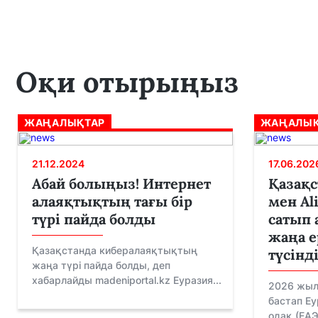
Оқи отырыңыз
ЖАҢАЛЫҚТАР
ЖАҢАЛЫҚ
21.12.2024
17.06.202
Абай болыңыз! Интернет
Қазақс
алаяқтықтың тағы бір
мен Al
түрі пайда болды
сатып 
жаңа е
Қазақстанда кибералаяқтықтың
түсінд
жаңа түрі пайда болды, деп
хабарлайды madeniportal.kz Еуразия...
2026 жыл
бастап Е
одақ (ЕАЭ