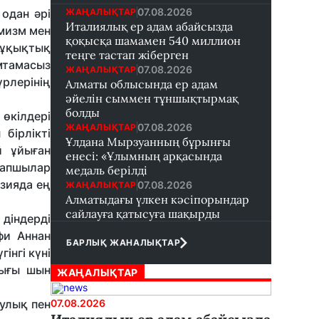
07.08.2026
ЖАҢАЛЫҚТАР
одан әрі
Италиялық ер адам абайсызда
емизм мен
қоқысқа шамамен 540 миллион
-құқықтық
теңге тастап жіберген
мтамасыз
07.08.2026
ЖАҢАЛЫҚТАР
рлерінің
Алматы облысында ер адам
әйелін сыммен тұншықтырмақ
болды
 өкілдері
07.08.2026
ЖАҢАЛЫҚТАР
бірлікті
Ұлдана Мырзуанның бұрынғы
й ұйыған
енесі: «Ұлымның арқасында
рапшылар
медаль берілді
зияда ең
07.08.2026
ЖАҢАЛЫҚТАР
Алматыдағы үлкен кәсіпорындар
сайлауға қатысуға шақырды
 діндерді
фи Аннан
БАРЛЫҚ ЖАНАЛЫҚТАР
інгі күні
тығы шын
ЖАҢАЛЫҚТАР
улық пен
07.08.2026