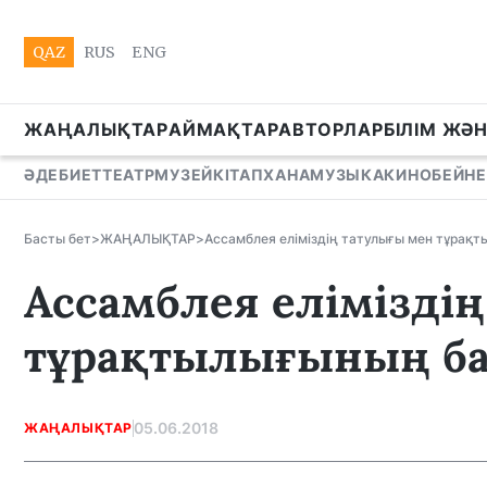
QAZ
RUS
ENG
ЖАҢАЛЫҚТАР
АЙМАҚТАР
АВТОРЛАР
БІЛІМ ЖӘ
ӘДЕБИЕТ
ТЕАТР
МУЗЕЙ
КІТАПХАНА
МУЗЫКА
КИНО
БЕЙНЕ
Басты бет
>
ЖАҢАЛЫҚТАР
>
Ассамблея еліміздің татулығы мен тұрақт
Ассамблея елімізді
тұрақтылығының ба
05.06.2018
ЖАҢАЛЫҚТАР