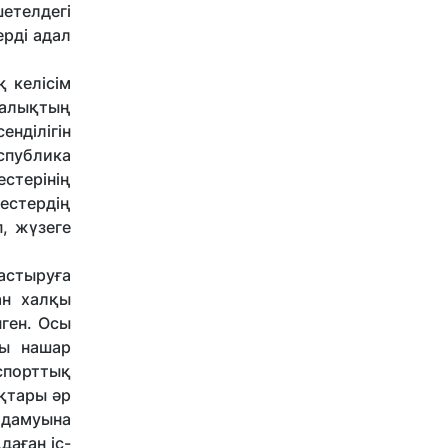
етелдегі
рді адал
 келісім
халықтың
нділігін
спублика
стерінің
естердің
, жүзеге
астыруға
ан халқы
нген. Осы
йы нашар
спорттық
ықтары әр
а дамуына
даған іс-