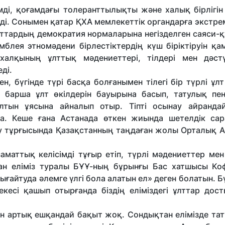
ді, қоғамдағы толеранттылықты және халық бірлігін 
зеді. Сонымен қатар ҚХА мемлекеттік органдарға экстр
маттардың демократия нормаларына негізделген саяси
мблея этномәдени бірлестіктердің күш біріктіруін қа
халқының ұлттық мәдениеттері, тілдері мен дәстү
ді.
, бүгінде түрі басқа болғанымен тілегі бір түрлі ұлт
 барша ұлт өкілдерін бауырына басып, татулық пен 
лтын ұясына айналып отыр. Тіпті осынау айранда
да. Кеше ғана Астанада өткен жиында шетелдік са
ау тұрғысында Қазақстанның таңдаған жолы Орталық А
маттық келісімді тұғыр етіп, түрлі мәдениеттер мен
ған еліміз туралы БҰҰ-ның бұрынғы Бас хатшысы Ко
ығайтуда әлемге үлгі бола алатын ел» деген болатын. Бүг
кесі қашып отырғанда біздің еліміздегі ұлттар дос
н артық ешқандай бақыт жоқ. Сондықтан елімізде тат