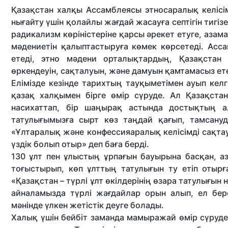
Қазақстан халқы Ассамблеясы этносаралық келісім
нығайту үшін қолайлы жағдай жасауға септігін тигі
радикализм көріністеріне қарсы әрекет етуге, аза
мәдениетін қалыптастыруға көмек көрсетеді. Асса
етеді, этно мәдени орталықтардың, Қазақстан 
өркендеуін, сақталуын, және дамуын қамтамасыз ете
Елімізде кезінде тарихтың тауқыметімен ауып келген
қазақ халқымен бірге өмір сүруде. Ал Қазақстан
насихаттап, бір шаңырақ астында достықтың а
татулығымызға сырт көз таңдай қағып, тамсану
«Ұлтаралық және конфессияаралық келісімді сақт
үздік болып отыр» деп баға берді.
130 ұлт пен ұлыстың ұрпағын бауырына басқан, аза
тоғыстырып, көп ұлттың татулығын ту етіп отыр
«Қазақстан – түрлі ұлт өкілдерінің өзара татулығын н
айналамызда түрлі жағдайлар орын алып, ел бере
мәнінде үлкен жетістік деуге болады.
Халық үшін бейбіт заманда мамыражай өмір сүруде