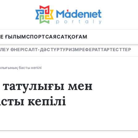
НЕ ҒЫЛЫМ
СПОРТ
САЯСАТ
ҚОҒАМ
ЛЕУ ӨНЕРІ
САЛТ-ДӘСТҮР
ТУРИЗМ
РЕФЕРАТТАР
ТЕСТТЕР
ылығының басты кепілі
ң татулығы мен
сты кепілі