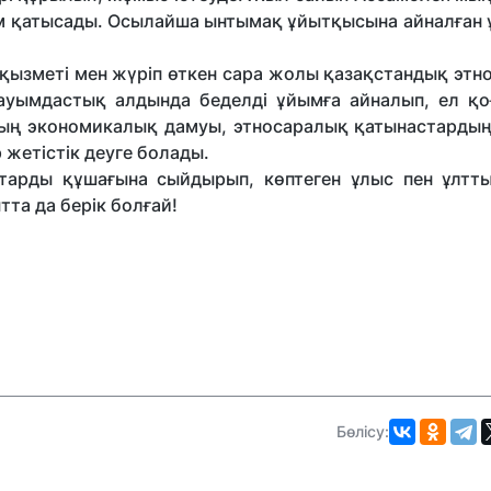
м қатысады. Осылайша ынтымақ ұйытқысына айналған 
 қызметі мен жүріп өткен сара жолы қазақстандық эт
 қауымдастық алдында беделді ұйымға айналып, ел қ
нның экономикалық дамуы, этносаралық қатынастардың
 жетістік деуге болады.
тарды құшағына сыйдырып, көптеген ұлыс пен ұлтт
тта да берік болғай!
Бөлісу: