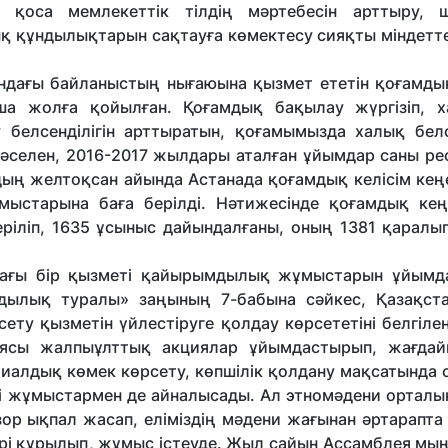
 қоса мемлекеттік тілдің мәртебесін арттыру, ш
қ құндылықтарын сақтауға көмектесу сияқты міндетте
ндағы байланыстың нығаюына қызмет ететін қоғамдық
ша жолға қойылған. Қоғамдық бақылау жүргізіп, 
у белсенділігін арттыратын, қоғамымызда халық белсе
 Мәселен, 2016-2017 жылдары аталған ұйымдар саны ре
дың желтоқсан айында Астанада қоғамдық келісім кеңе
ыстарына баға берілді. Нәтижесінде қоғамдық кең
ріліп, 1635 ұсыныс дайындалғаны, оның 1381 қаралып
н тағы бір қызметі қайырымдылық жұмыстарын ұйымд
дылық туралы» заңының 7-бабына сәйкес, Қазақст
ету қызметін үйлестіруге қолдау көрсететіні белгіле
еясы жалпыұлттық акциялар ұйымдастырып, жағда
риалдық көмек көрсету, көпшілік қолдану мақсатында 
лді жұмыстармен де айналысады. Ал этномәдени ортал
 зор ықпал жасап, еліміздің мәдени жағынан әртарапт
ері құрылып, жұмыс істеуде. Жыл сайын Ассамблея мың