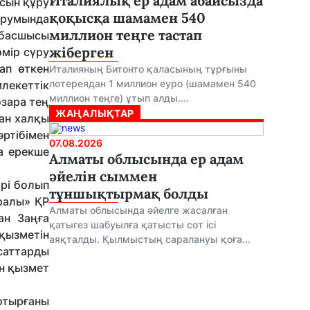
Италиялық ер адам абайсызда
ясын құру
қоқысқа шамамен 540
орумында
миллион теңге тастап
 басшысы
жіберген
өмір сүру
ап өткен
Италияның Битонто қаласының тұрғыны
лотереядан 1 миллион еуро (шамамен 540
лекеттік
миллион теңге) ұтып алды....
өзара тең
ЖАҢАЛЫҚТАР
тан халқы
әртібімен
07.08.2026
а ерекше
Алматы облысында ер адам
әйелін сыммен
рі болып
тұншықтырмақ болды
ралы» ҚР
Алматы облысында әйелге жасалған
ан Заңға
қатыгез шабуылға қатысты сот ісі
 қызметін
аяқталды. Қылмыстың саралануы қоға...
саттарды
ын қызмет
отырғаны