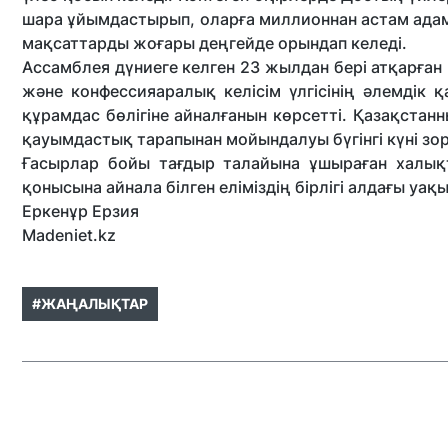
шара ұйымдастырып, оларға миллионнан астам ада
мақсаттарды жоғары деңгейде орындап келеді.
Ассамблея дүниеге келген 23 жылдан бері атқарған
және конфессияаралық келісім үлгісінің әлемдік
құрамдас бөлігіне айналғанын көрсетті. Қазақста
қауымдастық тарапынан мойындалуы бүгінгі күні зор
Ғасырлар бойы тағдыр талайына ұшыраған халық
қонысына айнала білген еліміздің бірлігі алдағы уақы
Еркенұр Ерзия
Madeniet.kz
#ЖАҢАЛЫҚТАР