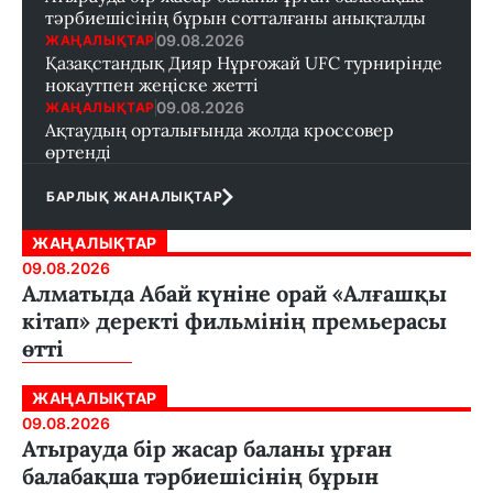
тәрбиешісінің бұрын сотталғаны анықталды
09.08.2026
ЖАҢАЛЫҚТАР
Қазақстандық Дияр Нұрғожай UFC турнирінде
нокаутпен жеңіске жетті
09.08.2026
ЖАҢАЛЫҚТАР
Ақтаудың орталығында жолда кроссовер
өртенді
БАРЛЫҚ ЖАНАЛЫҚТАР
ЖАҢАЛЫҚТАР
09.08.2026
Алматыда Абай күніне орай «Алғашқы
кітап» деректі фильмінің премьерасы
өтті
ЖАҢАЛЫҚТАР
09.08.2026
Атырауда бір жасар баланы ұрған
балабақша тәрбиешісінің бұрын