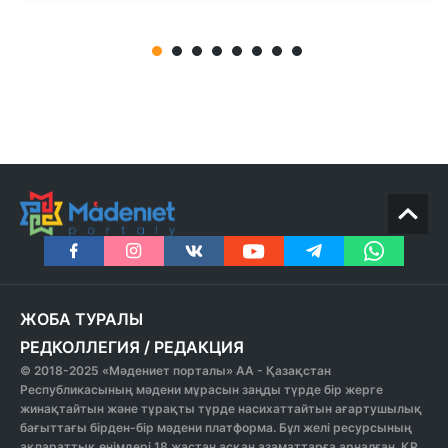
ЖОБА ТУРАЛЫ
РЕДКОЛЛЕГИЯ
/
РЕДАКЦИЯ
© 2018-2025 «Мәдениет порталы» АА - Қазақстан
Республикасының мәдени мұрасын заңды түрде бір жерге
жинақтайтын және тұрақты түрде насихаттайтын ағартушылық
бағыттағы бірден-бір мәдени платформа. Бұл желі ресурсының
ақпараттық өнімдері 18 жастан асқан азаматтарға арналған. ҚР