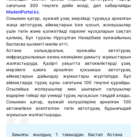
сағатына 300 теңгеге дейін өседі, деп хабарлайды
MadeniPortal.kz.
Сонымен қатар, әуежай ұзақ мерзімді тұраққа арналған
жаңа автотұрақ аймақтарын іске қосып, жолаушылар
үшін тегін және қолжетімді паркинг нұсқаларын сақтап
қалмақ. Бұл туралы Нұрсұлтан Назарбаев әуежайының
баспасөз қызметі мәлім етті.
Астана халықаралық әуежайы автотұрақ
инфрақұрылымын кезең-кезеңімен дамыту жұмыстарын
жалғастыруда. Қазіргі уақытта автокөліктерді ұзақ
мерзімге қоюға арналған қосымша автотұрақ
аймақтарын дайындау жұмыстары жүргізілуде. Бұл
аймақтарда тұрақ құны сағатына 100 теңгені құрайды.
Осылайша жолаушылар мен шығарып салушылар
өздеріне тиімді әрі үнемді тұрақ нұсқасын таңдай алады.
Сонымен қатар, әуежай келушілеріне арналған 100
автокөлікке есептелген тегін автотұрақ бұрынғыдай
жұмысын жалғастырады.
Биылғы жылдың 1 тамыздан бастап Астана