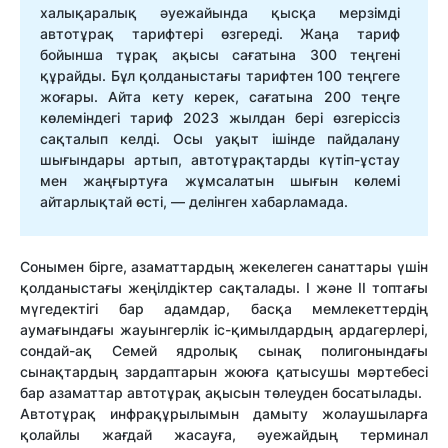
халықаралық әуежайында қысқа мерзімді
автотұрақ тарифтері өзгереді. Жаңа тариф
бойынша тұрақ ақысы сағатына 300 теңгені
құрайды. Бұл қолданыстағы тарифтен 100 теңгеге
жоғары. Айта кету керек, сағатына 200 теңге
көлеміндегі тариф 2023 жылдан бері өзгеріссіз
сақталып келді. Осы уақыт ішінде пайдалану
шығындары артып, автотұрақтарды күтіп-ұстау
мен жаңғыртуға жұмсалатын шығын көлемі
айтарлықтай өсті, — делінген хабарламада.
Сонымен бірге, азаматтардың жекелеген санаттары үшін
қолданыстағы жеңілдіктер сақталады. I және II топтағы
мүгедектігі бар адамдар, басқа мемлекеттердің
аумағындағы жауынгерлік іс-қимылдардың ардагерлері,
сондай-ақ Семей ядролық сынақ полигонындағы
сынақтардың зардаптарын жоюға қатысушы мәртебесі
бар азаматтар автотұрақ ақысын төлеуден босатылады.
Автотұрақ инфрақұрылымын дамыту жолаушыларға
қолайлы жағдай жасауға, әуежайдың терминал