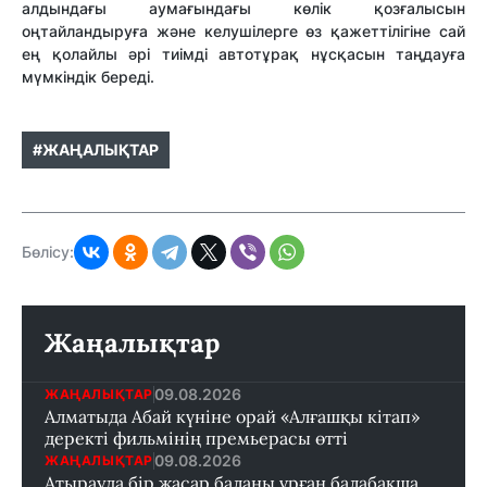
алдындағы аумағындағы көлік қозғалысын
оңтайландыруға және келушілерге өз қажеттілігіне сай
ең қолайлы әрі тиімді автотұрақ нұсқасын таңдауға
мүмкіндік береді.
#ЖАҢАЛЫҚТАР
Бөлісу:
Жаңалықтар
09.08.2026
ЖАҢАЛЫҚТАР
Алматыда Абай күніне орай «Алғашқы кітап»
деректі фильмінің премьерасы өтті
09.08.2026
ЖАҢАЛЫҚТАР
Атырауда бір жасар баланы ұрған балабақша