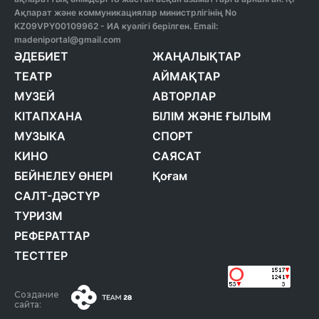
Ақпарат және коммуникациялар министрлігінің No
KZ09VPY00109962 - ИА куәлігі берілген. Email:
madeniportal@gmail.com
ӘДЕБИЕТ
ЖАҢАЛЫҚТАР
ТЕАТР
АЙМАҚТАР
МУЗЕЙ
АВТОРЛАР
КІТАПХАНА
БІЛІМ ЖӘНЕ ҒЫЛЫМ
МУЗЫКА
СПОРТ
КИНО
САЯСАТ
БЕЙНЕЛЕУ ӨНЕРІ
Қоғам
САЛТ-ДӘСТҮР
ТУРИЗМ
РЕФЕРАТТАР
ТЕСТТЕР
Создание
сайта: