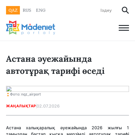
QAZ
RUS
ENG
Астана әуежайында
автотұрақ тарифі өседі
Фото: nqz_airport
02.07.2026
ЖАҢАЛЫҚТАР
Астана халықаралық әуежайында 2026 жылғы 1
тамыздан бастап қысқа мерзімді автотұрақ тарифі