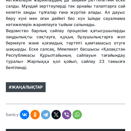
салды. Мұндай зерттеулерді тек арнайы талаптарға сай
келетін заңды тұлғалар ғана жүргізе алады. Ал дауыс
беру күні мен оған дейінгі бес күн ішінде сауалнама
нәтижелерін жариялауға тыйым салынады.
Ведомство барлық сайлау процесіне қатысушыларды
заңдылықты сақтауға, құқық бұзушылықтарға жол
бермеуге және қоғамдық тәртіпті қамтамасыз етуге
шақырды. Еске салсақ, Мемлекет басшысы «Қазақстан
Республикасы Құрылтайының сайлауын тағайындау
туралы» Жарлыққа қол қойып, сайлау 23 тамызға
белгіленді.
#ЖАҢАЛЫҚТАР
Бөлісу: