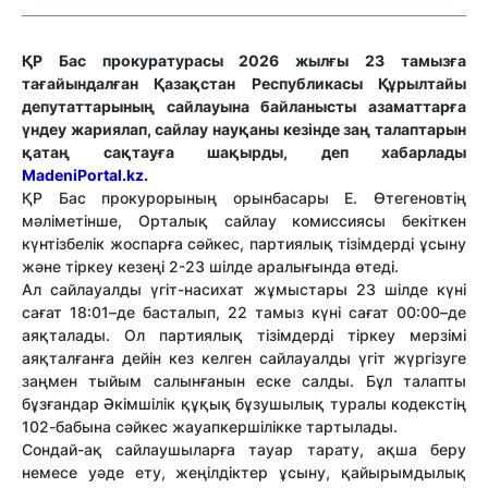
ҚР Бас прокуратурасы 2026 жылғы 23 тамызға
тағайындалған Қазақстан Республикасы Құрылтайы
депутаттарының сайлауына байланысты азаматтарға
үндеу жариялап, сайлау науқаны кезінде заң талаптарын
қатаң сақтауға шақырды, деп хабарлады
MadeniPortal.kz.
ҚР Бас прокурорының орынбасары Е. Өтегеновтің
мәліметінше, Орталық сайлау комиссиясы бекіткен
күнтізбелік жоспарға сәйкес, партиялық тізімдерді ұсыну
және тіркеу кезеңі 2-23 шілде аралығында өтеді.
Ал сайлауалды үгіт-насихат жұмыстары 23 шілде күні
сағат 18:01–де басталып, 22 тамыз күні сағат 00:00–де
аяқталады. Ол партиялық тізімдерді тіркеу мерзімі
аяқталғанға дейін кез келген сайлауалды үгіт жүргізуге
заңмен тыйым салынғанын еске салды. Бұл талапты
бұзғандар Әкімшілік құқық бұзушылық туралы кодекстің
102-бабына сәйкес жауапкершілікке тартылады.
Сондай-ақ сайлаушыларға тауар тарату, ақша беру
немесе уәде ету, жеңілдіктер ұсыну, қайырымдылық