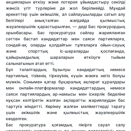
акцияларын өткізу және лотерея ұйымдастыру секілді
жөнсіз үгіт түрлеріне де жол берілмейді. Мұндай
әрекеттер үшін әкімшілік, ал сайлаушыларды сатып алу
белгілері анықталған жағдайда қылмыстық
жауапкершілік қарастырылған, — деді Бас прокурордың
орынбасары. Бас прокуратура сайлау жарияланған
сәттен бастап кандидаттар мен саяси партияларға,
сондай-ақ оларды қолдайтын тұлғаларға ойын-сауық
және спорттық іс-шараларды қоспағанда,
қайырымдылық шараларын өткізуге тыйым
салынатынын атап өтті.
Бұл талаптардың бұзылуы кандидаттың немесе
партиялық тізімнің тіркеуінің күшін жоюға негіз болуы
мүмкін. Сонымен қатар бұқаралық ақпарат құралдары
мен онлайн-платформалар кандидаттардың немесе
саяси партиялардың ар-намысы мен іскерлік беделіне
нұқсан келтіретін жалған ақпаратты жариялаудан бас
тартуға міндетті. Көрінеу жалған мәліметтерді тарату
үшін әкімшілік және қылмыстық жауапкершілік
көзделген.
Бас прокуратура қоғамдық пікірге сауал салу
нәтижелерін жариялаудың да заңмен реттелетінін еске