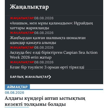
Жаңалықтар
08.08.2026
ЖАҢАЛЫҚТАР
«Анашым, мен мұны қаламадым»: Нұрайдың
хаттары жарияланды
08.08.2026
ЖАҢАЛЫҚТАР
Жаңбырдан қалған шалшықта шомылған
адамдар қамауға алынды
08.08.2026
ЖАҢАЛЫҚТАР
Ақтауда бес елді біріктірген Caspian Sea Action
Week 2026 өтіп жатыр
08.08.2026
ЖАҢАЛЫҚТАР
Кеше бір тәулікте 3 орман өрті тіркелді
БАРЛЫҚ ЖАНАЛЫҚТАР
АЙМАҚТАР
08.08.2026
Алдағы күндері аптап ыстықтың
кезекті толқыны болады