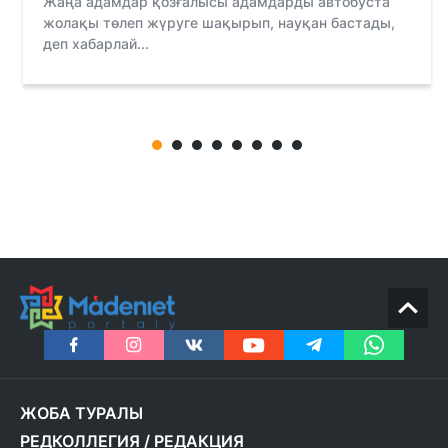
Жаңа адамдар қозғалысы адамдарды автобуста
жолақы төлеп жүруге шақырып, науқан бастады,
деп хабарлай...
ЖОБА ТУРАЛЫ
РЕДКОЛЛЕГИЯ
/
РЕДАКЦИЯ