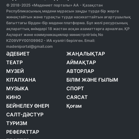
© 2018-2025 «Мәдениет порталы» АА - Қазақстан
Республикасының мәдени мұрасын заңды түрде бір жерге
жинақтайтын және тұрақты түрде насихаттайтын ағартушылық
бағыттағы бірден-бір мәдени платформа. Бұл желі ресурсының
ақпараттық өнімдері 18 жастан асқан азаматтарға арналған. ҚР
Ақпарат және коммуникациялар министрлігінің No
KZ09VPY00109962 - ИА куәлігі берілген. Email:
madeniportal@gmail.com
ӘДЕБИЕТ
ЖАҢАЛЫҚТАР
ТЕАТР
АЙМАҚТАР
МУЗЕЙ
АВТОРЛАР
КІТАПХАНА
БІЛІМ ЖӘНЕ ҒЫЛЫМ
МУЗЫКА
СПОРТ
КИНО
САЯСАТ
БЕЙНЕЛЕУ ӨНЕРІ
Қоғам
САЛТ-ДӘСТҮР
ТУРИЗМ
РЕФЕРАТТАР