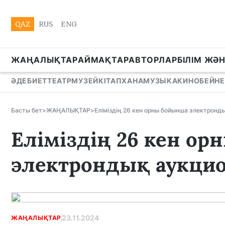
QAZ
RUS
ENG
ЖАҢАЛЫҚТАР
АЙМАҚТАР
АВТОРЛАР
БІЛІМ ЖӘ
ӘДЕБИЕТ
ТЕАТР
МУЗЕЙ
КІТАПХАНА
МУЗЫКА
КИНО
БЕЙНЕ
Басты бет
>
ЖАҢАЛЫҚТАР
>
Еліміздің 26 кен орны бойынша электрон
Еліміздің 26 кен о
электрондық аукци
23.11.2024
ЖАҢАЛЫҚТАР