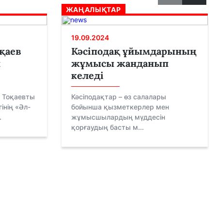
ЖАҢАЛЫҚТАР
19.09.2024
қаев
Кәсіподақ ұйымдарының
н
жұмысы жанданып
келеді
 Тоқаевты
Кәсіподақтар – өз салалары
інің «Әл-
бойынша қызметкерлер мен
.
жұмысшылардың мүддесін
қорғаудың басты м...