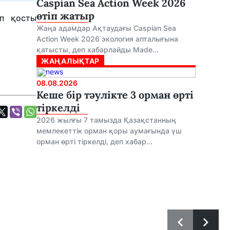
Caspian Sea Action Week 2026
өтіп жатыр
еп қосты
Жаңа адамдар Ақтаудағы Caspian Sea
Action Week 2026 экология апталығына
қатысты, деп хабарлайды Made...
ЖАҢАЛЫҚТАР
08.08.2026
Кеше бір тәулікте 3 орман өрті
тіркелді
2026 жылғы 7 тамызда Қазақстанның
мемлекеттік орман қоры аумағында үш
орман өрті тіркелді, деп хабар...