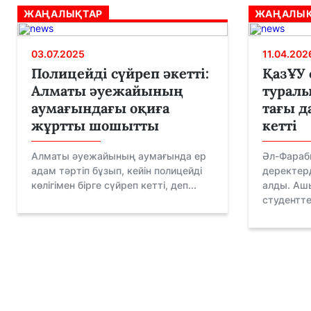
ЖАҢАЛЫҚТАР
ЖАҢАЛЫҚ
03.07.2025
11.04.202
Полицейді сүйреп әкетті:
ҚазҰУ 
Алматы әуежайының
туралы
аумағындағы оқиға
тағы д
жұртты шошытты
кетті
Алматы әуежайының аумағында ер
Әл-Фараб
адам тәртіп бұзып, кейін полицейді
деректер
көлігімен бірге сүйреп кетті, деп...
алды. Аш
студентте