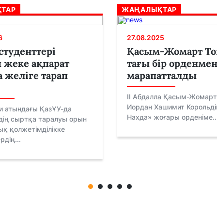
ТАР
ЖАҢАЛЫҚТАР
6
27.08.2025
студенттері
Қасым-Жомарт То
 жеке ақпарат
тағы бір орденме
а желіге тарап
марапатталды
ІІ Абдалла Қасым-Жомарт
Иордан Хашимит Корольдіг
и атындағы ҚазҰУ-да
Нахда» жоғары орденіме..
дің сыртқа таралуы орын
ық қолжетімділікке
рдің...