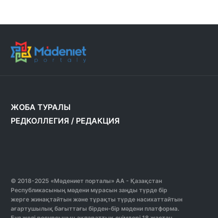
ЖОБА ТУРАЛЫ
РЕДКОЛЛЕГИЯ
/
РЕДАКЦИЯ
© 2018-2025 «Мәдениет порталы» АА - Қазақстан
Республикасының мәдени мұрасын заңды түрде бір
жерге жинақтайтын және тұрақты түрде насихаттайтын
ағартушылық бағыттағы бірден-бір мәдени платформа.
Бұл желі ресурсының ақпараттық өнімдері 18 жастан