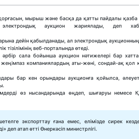
, қорғасын, мырыш және басқа да қатты пайдалы қазба
лектрондық аукцион жариялады, деп хаба
арына дейін қабылданады, ал электрондық аукционның
к тізілімінің веб-порталында өтеді.
ін әрбір сала бойынша аукцион нәтижелері бар хатт
 жеңімпаз компаниялардың аты-жөні, сондай-ақ қол 
лдары бар кен орындары аукционға қойылса, әлеует
ы.
мдерді өз нысандарында өңдеп, шығаруы немесе Қ
етелге экспорттау ғана емес, елімізде сирек кезде
і» деп атап өтті Өнеркәсіп министрлігі.