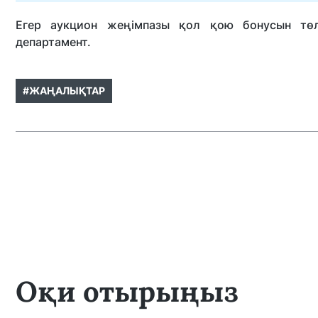
Егер аукцион жеңімпазы қол қою бонусын төл
департамент.
#ЖАҢАЛЫҚТАР
Оқи отырыңыз