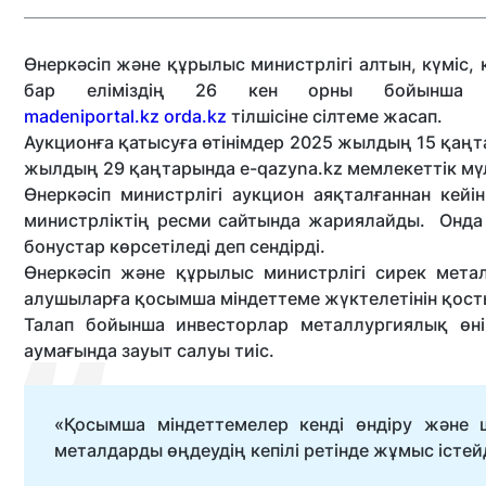
Өнеркәсіп және құрылыс министрлігі алтын, күміс
бар еліміздің 26 кен орны бойынша э
madeniportal.kz
orda.kz
тілшісіне сілтеме жасап.
Аукционға қатысуға өтінімдер 2025 жылдың 15 қаңт
жылдың 29 қаңтарында e-qazyna.kz мемлекеттік мүлі
Өнеркәсіп министрлігі аукцион аяқталғаннан кей
министрліктің ресми сайтында жариялайды. Онда
бонустар көрсетіледі деп сендірді.
Өнеркәсіп және құрылыс министрлігі сирек мета
алушыларға қосымша міндеттеме жүктелетінін қост
Талап бойынша инвесторлар металлургиялық өні
аумағында зауыт салуы тиіс.
«Қосымша міндеттемелер кенді өндіру және ш
металдарды өңдеудің кепілі ретінде жұмыс істейд