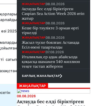
08.08.2026
ЖАҢАЛЫҚТАР
Ақтауда бес елді біріктірген
Caspian Sea Action Week 2026 өтіп
 қорлары
жатыр
рлайды
08.08.2026
ЖАҢАЛЫҚТАР
Кеше бір тәулікте 3 орман өрті
 өзі 2025
тіркелді
08.08.2026
ЖАҢАЛЫҚТАР
амаларды
Жасыл түске боялған: Астанада
Есіл өзені тазартылды
қойылған
07.08.2026
ЖАҢАЛЫҚТАР
Италиялық ер адам абайсызда
ті сатып
қоқысқа шамамен 540 миллион
теңге тастап жіберген
азақстан
БАРЛЫҚ ЖАНАЛЫҚТАР
ЖАҢАЛЫҚТАР
сетін
08.08.2026
Ақтауда бес елді біріктірген