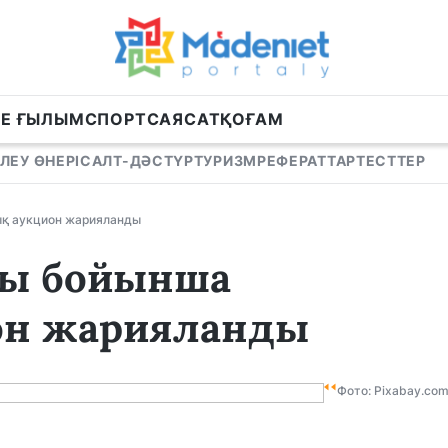
НЕ ҒЫЛЫМ
СПОРТ
САЯСАТ
ҚОҒАМ
ЛЕУ ӨНЕРІ
САЛТ-ДӘСТҮР
ТУРИЗМ
РЕФЕРАТТАР
ТЕСТТЕР
дық аукцион жарияланды
рны бойынша
он жарияланды
Фото: Pixabay.co