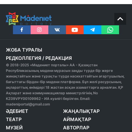
ЖОБА ТУРАЛЫ
РЕДКОЛЛЕГИЯ
/
РЕДАКЦИЯ
© 2018-2025 «Мәдениет порталы» АА - Қазақстан
Республикасының мәдени мұрасын заңды түрде бір жерге
жинақтайтын және тұрақты түрде насихаттайтын ағартушылық
бағыттағы бірден-бір мәдени платформа. Бұл желі ресурсының
ақпараттық өнімдері 18 жастан асқан азаматтарға арналған. ҚР
Ақпарат және коммуникациялар министрлігінің No
KZ09VPY00109962 - ИА куәлігі берілген. Email:
madeniportal@gmail.com
ӘДЕБИЕТ
ЖАҢАЛЫҚТАР
ТЕАТР
АЙМАҚТАР
МУЗЕЙ
АВТОРЛАР