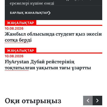
ережелері күшіне енеді
БАРЛЫҚ ЖАНАЛЫҚТАР
ЖАҢАЛЫҚТАР
10.08.2026
Жамбыл облысында студент қыз әкесін
сотқа берді
ЖАҢАЛЫҚТАР
10.08.2026
FlyArystan Дубай рейстерінің
тоқтатылған уақытын тағы ұзартты
Оқи отырыңыз