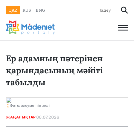
QAZ
RUS
ENG
Ер адамның пәтерінен
қарындасының мәйіті
табылды
Фото: әлеуметтік желі
06.07.2026
ЖАҢАЛЫҚТАР