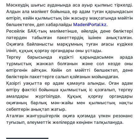
Мәскеудің шығыс ауданында аса ауыр қылмыс тіркелді.
Алдын ала мәлімет бойынша, ер адам туған қарындасын
өлтіріп, кейін қылмыстың ізін жасыру мақсатында мәйітін
бөлшектеген, деп хабарлайды
MadeniPortal.kz.
Ресейлік БАҚ-тың мәліметінше, әйелдің дене бөліктері
пәтерден табылған пакеттердің ішінен анықталған.
Оқиғаға байланысты марқұмның туған ағасы күдікке
ілініп, құқық қорғау органдары оны ұстады.
Тергеу барысында күдікті қарындасымен арада
тұрмыстық жанжал болғанын және сол кезде оны
өлтіргенін айтқан. Кейін ол мәйітті бөлшектеп, дене
бөліктерін пакеттерге салып қойғанын мойындаған.
Қазіргі уақытта ер адам қамауға алынды. Оған адам
өлтіру фактісі бойынша қылмыстық іс қозғалып, тергеу
амалдары жүргізілуде. Құқық қорғау органдары
оқиғаның барлық мән-жайы мен қылмыстың нақты
себептерін анықтап жатыр.
Аталған жантүршігерлік оқиға қоғамда үлкен резонанс
туғызып, әлеуметтік желілерде кеңінен талқылануда.