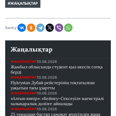
#ЖАҢАЛЫҚТАР
Бөлісу:
Жаңалықтар
10.08.2026
ЖАҢАЛЫҚТАР
Жамбыл облысында студент қыз әкесін сотқа
берді
10.08.2026
ЖАҢАЛЫҚТАР
FlyArystan Дубай рейстерінің тоқтатылған
уақытын тағы ұзартты
10.08.2026
ЖАҢАЛЫҚТАР
«Алтын көпір»: «Бейнеу–Сексеуіл» магистралі
халықаралық дәлізге айналады
10.08.2026
ЖАҢАЛЫҚТАР
25 тамыздан бастап самокат жүргізудің жаңа