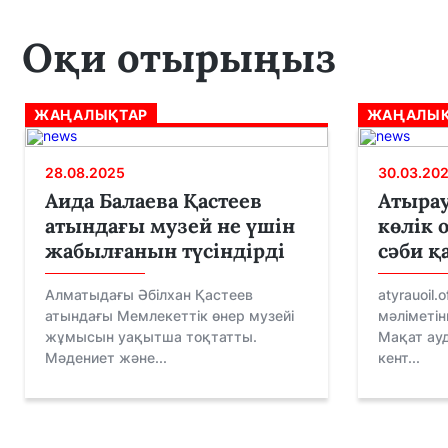
Оқи отырыңыз
ЖАҢАЛЫҚТАР
ЖАҢАЛЫҚ
28.08.2025
30.03.20
Аида Балаева Қастеев
Атыра
атындағы музей не үшін
көлік 
жабылғанын түсіндірді
сәби қ
Алматыдағы Әбілхан Қастеев
atyrauoil.
атындағы Мемлекеттік өнер музейі
мәліметін
жұмысын уақытша тоқтатты.
Мақат ау
Мәдениет және...
кент...