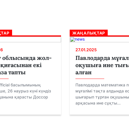
ТАР
ЖАҢАЛЫҚТАР
26
27.01.2025
у облысында жол-
Павлодарда мұғал
оқиғасынан екі
оқушыға ине тығ
аза тапты
алған
official басылымының
Павлодарда математика пә
ше, 26 наурыз күні күндіз
мұғалімі тақта алдында е
данына қарасты Доссор
шығарып тұрған оқушын
арқасына ине сұқты...