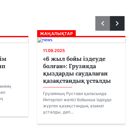
ЖАҢАЛЫҚТАР
11.09.2025
ім
«6 жыл бойы іздеуде
ып
болған»: Грузияда
қыздарды саудалаған
қазақстандық ұсталды
нінің
сеп
Грузияның Рустави қаласында
ың
Интерпол желісі бойынша іздеуде
жүрген қазақстандық азамат
ұсталды, деп...