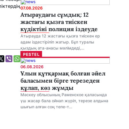
ліктердің
07.08.2026
Атыраудағы сұмдық: 12
жастағы қызға тиіскен
күдіктіні полиция іздеуде
Атырауда 12 жастағы қызға тиіскен ер
адам іздестіріліп жатыр. Бұл туралы
қыздың ата-анасы мәлімдеді,...
PESTEL
06.08.2026
Ұлын құтқармақ болған әйел
баласымен бірге терезеден
құлап, көз жұмды
Мәскеу облысының Раменское қаласында
үш жасар бала ойнап жүріп, терезе алдына
шығып алған соң тепе-т...