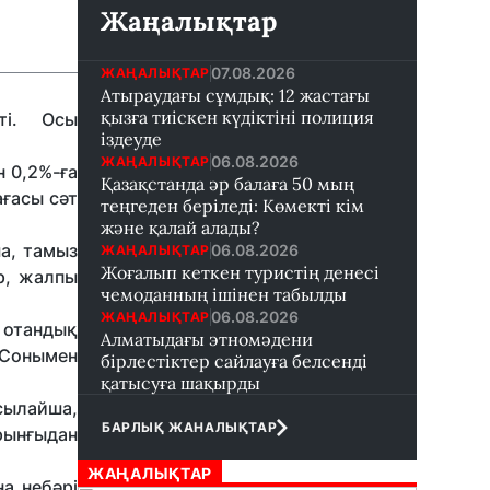
Жаңалықтар
07.08.2026
ЖАҢАЛЫҚТАР
Атыраудағы сұмдық: 12 жастағы
қызға тиіскен күдіктіні полиция
ті. Осы
іздеуде
06.08.2026
ЖАҢАЛЫҚТАР
 0,2%-ға
Қазақстанда әр балаға 50 мың
ағасы сәт
теңгеден беріледі: Көмекті кім
және қалай алады?
а, тамыз
06.08.2026
ЖАҢАЛЫҚТАР
Жоғалып кеткен туристің денесі
р, жалпы
чемоданның ішінен табылды
06.08.2026
ЖАҢАЛЫҚТАР
 отандық
Алматыдағы этномәдени
. Сонымен
бірлестіктер сайлауға белсенді
қатысуға шақырды
сылайша,
БАРЛЫҚ ЖАНАЛЫҚТАР
рынғыдан
ЖАҢАЛЫҚТАР
а небәрі