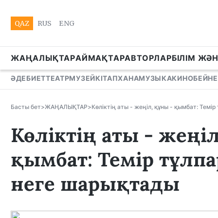
QAZ
RUS
ENG
ЖАҢАЛЫҚТАР
АЙМАҚТАР
АВТОРЛАР
БІЛІМ ЖӘ
ӘДЕБИЕТ
ТЕАТР
МУЗЕЙ
КІТАПХАНА
МУЗЫКА
КИНО
БЕЙНЕ
Басты бет
>
ЖАҢАЛЫҚТАР
>
Көліктің аты - жеңіл, құны - қымбат: Тем
Көліктің аты - жеңіл
қымбат: Темір тұлп
неге шарықтады