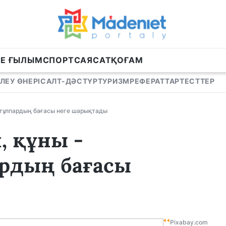
НЕ ҒЫЛЫМ
СПОРТ
САЯСАТ
ҚОҒАМ
ЛЕУ ӨНЕРІ
САЛТ-ДӘСТҮР
ТУРИЗМ
РЕФЕРАТТАР
ТЕСТТЕР
ір тұлпардың бағасы неге шарықтады
, құны -
ардың бағасы
Pixabay.com