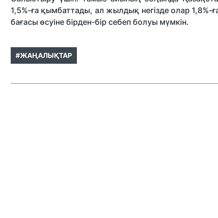
1,5%-ға қымбаттады, ал жылдық негізде олар 1,8%-ға
бағасы өсуіне бірден-бір себеп болуы мүмкін.
#ЖАҢАЛЫҚТАР