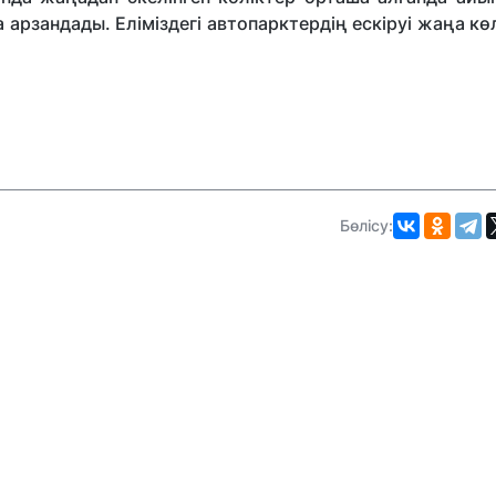
 арзандады. Еліміздегі автопарктердің ескіруі жаңа кө
Бөлісу: