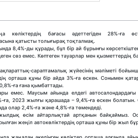
аңа көліктердің бағасы әдеттегіден 28%-ға өс
ғасына қатысты толығырақ тоқталмақ.
да 8,4%-ды құрады, бұл бір ай бұрынғы көрсеткіштен
еген сөз емес. Көптеген тауарлар мен қызметтердің б
ақпараттық-сараптамалық жүйесінің мәліметі бойынш
ің орташа құны бір айда 3%-ға өскен. Сонымен қата
 0,8%-ға ғана қымбаттады.
ары емес. Маусым айында елдегі автосалондардағы
7%-ға, 2023 жылғы қарашада – 9,4%-ға өскен болатын
да олар 2,4%-ға және 4,8%-ға төмендеді.
 жылдық өсім айтарлықтай артқанын байқаймыз. О
ылған жеңіл автокөліктердің орташа құны бір жыл бұ
да жаңадан әкелінген көліктер орташа алғанда айын