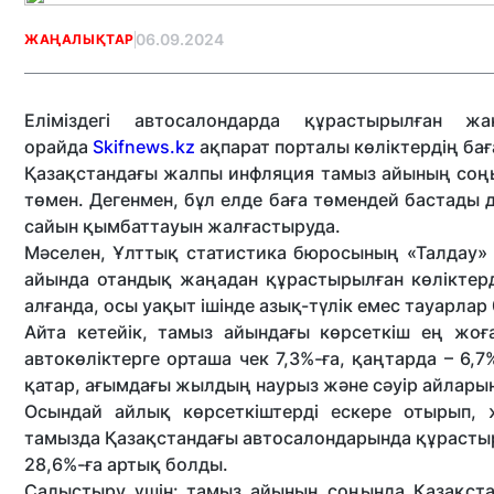
06.09.2024
ЖАҢАЛЫҚТАР
Еліміздегі автосалондарда құрастырылған ж
орайда
Skifnews.kz
ақпарат порталы көліктердің ба
Қазақстандағы жалпы инфляция тамыз айының соңын
төмен. Дегенмен, бұл елде баға төмендей бастады д
сайын қымбаттауын жалғастыруда.
Мәселен, Ұлттық статистика бюросының «Талдау» 
айында отандық жаңадан құрастырылған көліктерд
алғанда, осы уақыт ішінде азық-түлік емес тауарлар
Айта кетейік, тамыз айындағы көрсеткіш ең жоғ
автокөліктерге орташа чек 7,3%-ға, қаңтарда – 6,
қатар, ағымдағы жылдың наурыз және сәуір айларын
Осындай айлық көрсеткіштерді ескере отырып,
тамызда Қазақстандағы автосалондарында құрастыр
28,6%-ға артық болды.
Салыстыру үшін: тамыз айының соңында Қазақстан