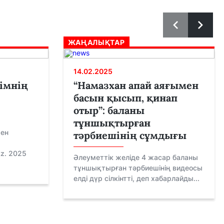
ЖАҢАЛЫҚТАР
14.02.2025
рімнің
“Намазхан апай аяғымен
басын қысып, қинап
отыр”: баланы
тұншықтырған
мен
тәрбиешінің сұмдығы
kz. 2025
Әлеуметтік желіде 4 жасар баланы
тұншықтырған тәрбиешінің видеосы
елді дүр сілкінтті, деп хабарлайды...