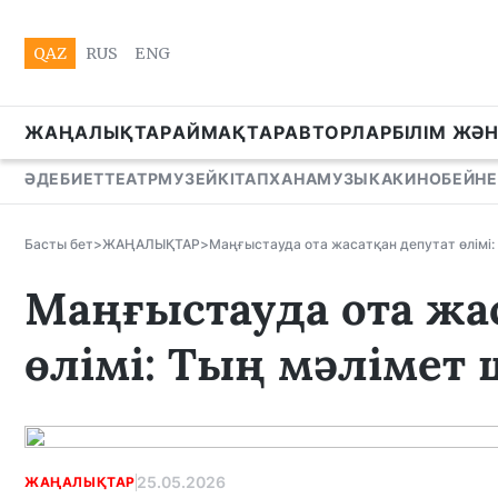
QAZ
RUS
ENG
ЖАҢАЛЫҚТАР
АЙМАҚТАР
АВТОРЛАР
БІЛІМ ЖӘ
ӘДЕБИЕТ
ТЕАТР
МУЗЕЙ
КІТАПХАНА
МУЗЫКА
КИНО
БЕЙНЕ
Басты бет
>
ЖАҢАЛЫҚТАР
>
Маңғыстауда ота жасатқан депутат өлімі
Маңғыстауда ота жа
өлімі: Тың мәлімет
25.05.2026
ЖАҢАЛЫҚТАР