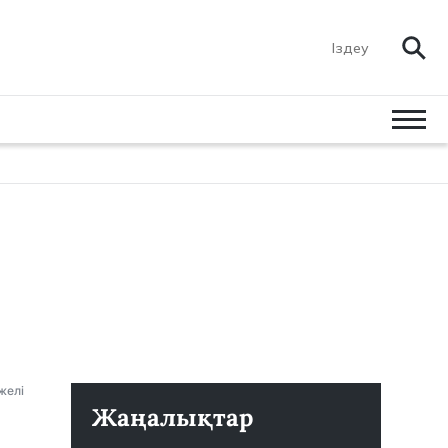
желі
Жаңалықтар