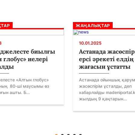
ТАР
ЖАҢАЛЫҚТАР
3
10.01.2025
нджелесте биылғы
Астанада жасөспі
 глобус» иелері
ерсі әрекеті елдің
алды
жағасын ұстатты
елесте «Алтын глобус»
Астанада ойыншық қару
ың 80-ші маусымы өз
жасөспірім ұсталды, деп
ын ашты. Б...
хабарлайды madeniportal.
жылдың 9 қаңтарын...