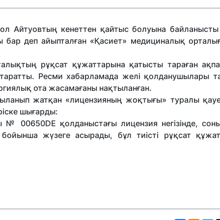
ол Айтуовтың кенеттен қайтыс болуына байланысты
ысы бар деп айыпталған «Қасиет» медициналық орталы
рталықтың рұқсат құжаттарына қатысты тараған ақпа
е таратты. Ресми хабарламада желі қолданушылары т
ргиялық ота жасамағаны нақтыланған.
лқыланып жатқан «лицензияның жоқтығы» туралы қауе
ріске шығарды:
ы № 00650DE қолданыстағы лицензия негізінде, соны
 бойынша жүзеге асырады, бұл тиісті рұқсат құжа