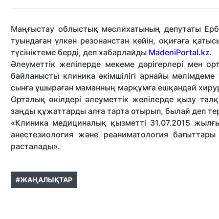
Маңғыстау облыстық мәслихатының депутаты Ерб
туындаған үлкен резонанстан кейін, оқиғаға қат
түсініктеме берді, деп хабарлайды
MadeniPortal.kz.
Әлеуметтік желілерде мекеме дәрігерлері мен о
байланысты клиника әкімшілігі арнайы мәлімдем
сынға ұшыраған маманның марқұмға ешқандай хиру
Орталық өкілдері әлеуметтік желілерде қызу та
заңды құжаттарды алға тарта отырып, былай деп те
«Клиника медициналық қызметті 31.07.2015 жылғ
анестезиология және реаниматология бағыттары
расталады».
#ЖАҢАЛЫҚТАР