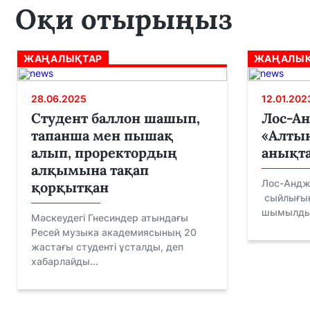
Оқи отырыңыз
ЖАҢАЛЫҚТАР
ЖАҢАЛЫҚ
28.06.2025
12.01.202
Студент баллон шашып,
Лос-А
тапанша мен пышақ
«Алтын
алып, проректордың
анықт
алқымына тақап
Лос-Андж
қорқытқан
сыйлығын
шымылдығ
Мәскеудегі Гнесиндер атындағы
Ресей музыка академиясының 20
жастағы студенті ұсталды, деп
хабарлайды...