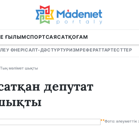
НЕ ҒЫЛЫМ
СПОРТ
САЯСАТ
ҚОҒАМ
ЛЕУ ӨНЕРІ
САЛТ-ДӘСТҮР
ТУРИЗМ
РЕФЕРАТТАР
ТЕСТТЕР
: Тың мәлімет шықты
сатқан депутат
 шықты
Фото: әлеуметтік 