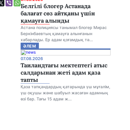
Белгілі блогер Астанада
балағат сөз айтқаны үшін
қамауға алынды
Астана полициясы танымал блогер Мирас
Беркінбаевтың қамауға алынғанын
хабарлады. Ер адам қоғамдық тә...
ӘЛЕМ
07.08.2026
Таиландтағы мектептегі атыс
салдарынан жеті адам қаза
тапты
Қаза тапқандардың қатарында үш мұғалім,
үш оқушы және шабуыл жасаған адамның
өзі бар. Тағы 15 адам ж...