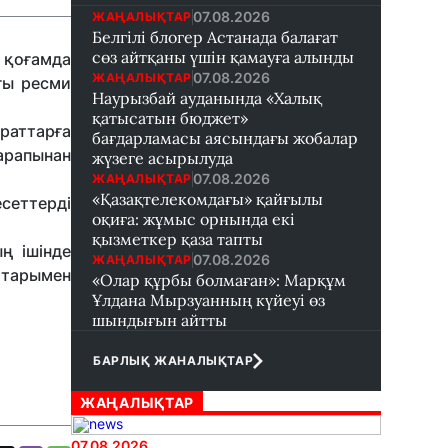
07.08.2026
ЖАҢАЛЫҚТАР
Белгілі блогер Астанада балағат
сөз айтқаны үшін қамауға алынды
 қоғамда
07.08.2026
ЖАҢАЛЫҚТАР
ғы ресми
Наурызбай ауданында «Халық
қатысатын бюджет»
раттарға
бағдарламасы аясындағы жобалар
арапынан
жүзеге асырылуда
07.08.2026
ЖАҢАЛЫҚТАР
«Қазақтелекомдағы» қайғылы
сеттерді
оқиға: жұмыс орнында екі
қызметкер қаза тапты
ң ішінде
07.08.2026
ЖАҢАЛЫҚТАР
ттарымен
«Олар құрбы болмаған»: Марқұм
Ұлдана Мырзуанның күйеуі өз
шындығын айтты
БАРЛЫҚ ЖАНАЛЫҚТАР
ЖАҢАЛЫҚТАР
07.08.2026