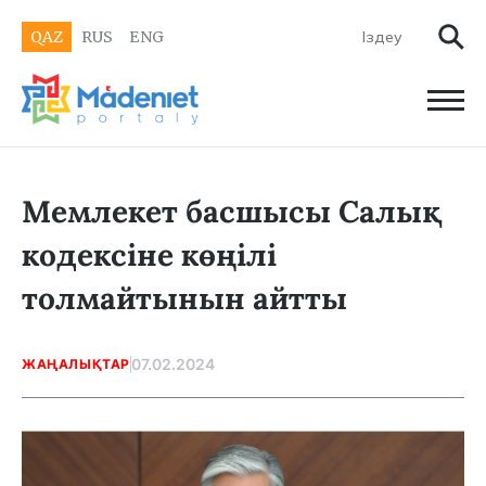
QAZ
RUS
ENG
Мемлекет басшысы Салық
кодексіне көңілі
толмайтынын айтты
07.02.2024
ЖАҢАЛЫҚТАР