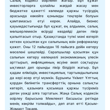
Салық кодексі әзірленіп жатыр. Бұл құжат
инвесторларға қолайлы жағдай жасау мен
бюджетке қажетті көлемде қаржы түсірудің
арасында көкейге қонымды теңгерім болуын
қамтамасыз етуі керек. Алайда, бизнес
қауымдастығында бұл құжат, ең алдымен, салық
мөлшерлемесін өсіруді көздейді деген пікір
қалыптасып отыр. Қазақстанда түпкі мәні өзгеріп
кеткен қосылған құн салығының өзін реформалау
қажет. Оны 12 пайыздан 16 пайызға дейін көтеру
мәселені шешпейді. Сарапшылар қосылған құн
салығын көтеру көлеңкелі экономиканың үлесін
арттырып, инфляцияның өсуіне әкеп соқтыруы
ықтимал деп орынды пікір білдіріп жатыр. Бұл
қадам еліміздің инвестициялық тартымдылығына
да кері әсер етуі мүмкін. Бұрынғы Үкімет Ұлттық
қордан бөлінетін трансферттің орнына салықты
көтеріп, қазынаға қосымша қаржы түсіреміз
деген уәжді алға тартатын. Жаңа Салық кодексін
әзірлеу барысына Мемлекет басшысы ретінде
менің көңілім толмайды», деп атап өтті Қасым-
Жомарт Тоқаев.