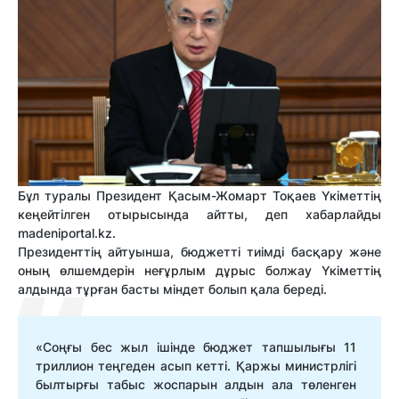
Бұл туралы Президент Қасым-Жомарт Тоқаев Үкіметтің
кеңейтілген отырысында айтты, деп хабарлайды
madeniportal.kz.
Президенттің айтуынша, бюджетті тиімді басқару және
оның өлшемдерін неғұрлым дұрыс болжау Үкіметтің
алдында тұрған басты міндет болып қала береді.
«Соңғы бес жыл ішінде бюджет тапшылығы 11
триллион теңгеден асып кетті. Қаржы министрлігі
былтырғы табыс жоспарын алдын ала төленген