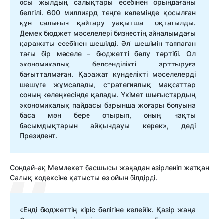
осы жылдың салықтары есебінен орындағаны
белгілі. 600 миллиард теңге көлемінде қосылған
құн салығын қайтару уақытша тоқтатылды.
Демек бюджет мәселелері бизнестің айналымдағы
қаражаты есебінен шешілді. Әлі шешімін таппаған
тағы бір мәселе – бюджетті бөлу тәртібі. Ол
экономикалық белсенділікті арттыруға
бағытталмаған. Қаражат күнделікті мәселелерді
шешуге жұмсалады, стратегиялық мақсаттар
соның көлеңкесінде қалады. Үкімет шығыстардың
экономикалық пайдасы барынша жоғары болуына
баса мән бере отырып, оның нақты
басымдықтарын айқындауы керек», деді
Президент.
Сондай-ақ Мемлекет басшысы жаңадан әзірленіп жатқан
Салық кодексіне қатысты өз ойын білдірді.
«Енді бюджеттің кіріс бөлігіне келейік. Қазір жаңа