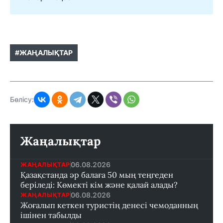
#ЖАҢАЛЫҚТАР
Бөлісу:
Жаңалықтар
06.08.2026
ЖАҢАЛЫҚТАР
Қазақстанда әр балаға 50 мың теңгеден
беріледі: Көмекті кім және қалай алады?
06.08.2026
ЖАҢАЛЫҚТАР
Жоғалып кеткен туристің денесі чемоданның
ішінен табылды