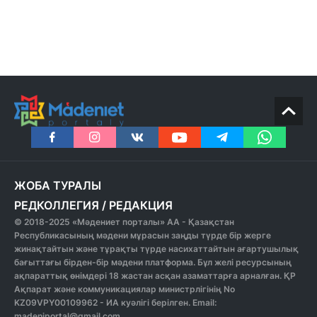
ЖОБА ТУРАЛЫ
РЕДКОЛЛЕГИЯ
/
РЕДАКЦИЯ
© 2018-2025 «Мәдениет порталы» АА - Қазақстан
Республикасының мәдени мұрасын заңды түрде бір жерге
жинақтайтын және тұрақты түрде насихаттайтын ағартушылық
бағыттағы бірден-бір мәдени платформа. Бұл желі ресурсының
ақпараттық өнімдері 18 жастан асқан азаматтарға арналған. ҚР
Ақпарат және коммуникациялар министрлігінің No
KZ09VPY00109962 - ИА куәлігі берілген. Email:
madeniportal@gmail.com