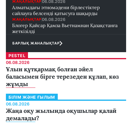
06.08.2026
ЖАҢАЛЫҚТАР
Алматыдағы этномәдени бірлестіктер
сайлауға белсенді қатысуға шақырды
06.08.2026
ЖАҢАЛЫҚТАР
Блогер Қайсар Қамза Вьетнамнан Қазақстанға
жеткізілді
БАРЛЫҚ ЖАНАЛЫҚТАР
PESTEL
06.08.2026
Ұлын құтқармақ болған әйел
баласымен бірге терезеден құлап, көз
жұмды
БІЛІМ ЖӘНЕ ҒЫЛЫМ
06.08.2026
Жаңа оқу жылында оқушылар қалай
демалады?