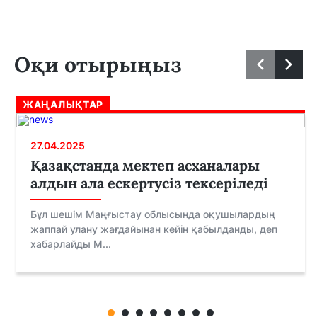
Оқи отырыңыз
ЖАҢАЛЫҚТАР
27.04.2025
Қазақстанда мектеп асханалары
алдын ала ескертусіз тексеріледі
Бұл шешім Маңғыстау облысында оқушылардың
жаппай улану жағдайынан кейін қабылданды, деп
хабарлайды M...