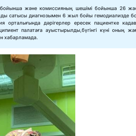
і бойынша және комиссияның шешімі бойынша 26 жа
лды сатысы диагнозымен 6 жыл бойы гемодиализде бо
я орталығында дәрігерлер ересек пациентке кадав
еципиент палатаға ауыстырылды,бүгінгі күні оның жа
ен хабарламада.