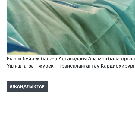
Екінші бүйрек балаға Астанадағы Ана мен бала орта
Үшінші ағза - жүректі трансплантаттау Кардиохирур
#ЖАҢАЛЫҚТАР