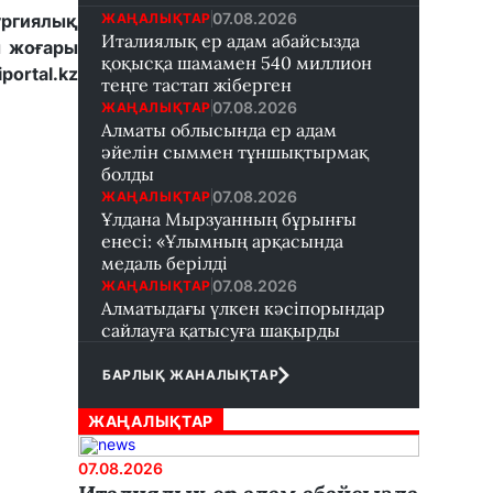
07.08.2026
ЖАҢАЛЫҚТАР
ргиялық
Италиялық ер адам абайсызда
ы жоғары
қоқысқа шамамен 540 миллион
ortal.kz
теңге тастап жіберген
07.08.2026
ЖАҢАЛЫҚТАР
Алматы облысында ер адам
әйелін сыммен тұншықтырмақ
болды
07.08.2026
ЖАҢАЛЫҚТАР
Ұлдана Мырзуанның бұрынғы
енесі: «Ұлымның арқасында
медаль берілді
07.08.2026
ЖАҢАЛЫҚТАР
Алматыдағы үлкен кәсіпорындар
сайлауға қатысуға шақырды
БАРЛЫҚ ЖАНАЛЫҚТАР
ЖАҢАЛЫҚТАР
07.08.2026