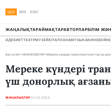
QAZ
RUS
ENG
ЖАҢАЛЫҚТАР
АЙМАҚТАР
АВТОРЛАР
БІЛІМ ЖӘ
ӘДЕБИЕТ
ТЕАТР
МУЗЕЙ
КІТАПХАНА
МУЗЫКА
КИНО
БЕЙНЕ
Басты бет
>
ЖАҢАЛЫҚТАР
>
Мереке күндері трансплантологтер үш до
Мереке күндері тра
үш донорлық ағзан
10.03.2024
ЖАҢАЛЫҚТАР