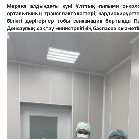
Мереке алдындағы күні Ұлттық ғылыми онкол
орталығының трансплантологтері, кардиохирургт
білікті дәрігерлер тобы санавиация бортында П
Денсаулық сақтау министрлігінің баспасөз қызметі