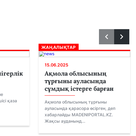
ЖАҢАЛЫҚТАР
15.06.2025
ігерлік
Ақмола облысының
тұрғыны ауласында
сұмдық істерге барған
не
ісі қаза
Ақмола облысының тұрғыны
ауласында қарасора өсірген, деп
хабарлайды MADENIPORTAL.KZ.
Жақсы ауданынд...