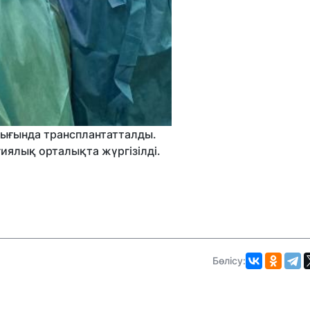
лығында трансплантатталды.
гиялық орталықта жүргізілді.
Бөлісу: