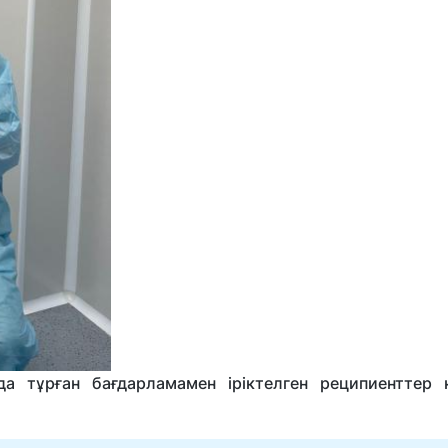
а тұрған бағдарламамен іріктелген реципиенттер