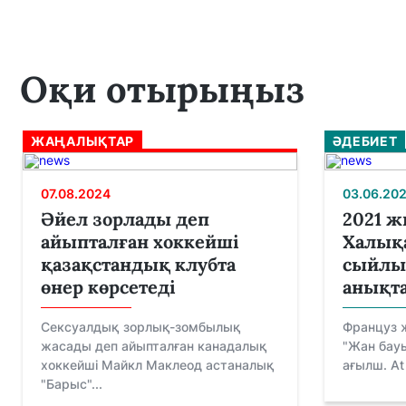
Оқи отырыңыз
ЖАҢАЛЫҚТАР
ӘДЕБИЕТ
07.08.2024
03.06.202
Әйел зорлады деп
2021 
айыпталған хоккейші
Халық
қазақстандық клубта
сыйлы
өнер көрсетеді
анықт
Сексуалдық зорлық-зомбылық
Француз 
жасады деп айыпталған канадалық
"Жан бауы
хоккейші Майкл Маклеод астаналық
ағылш. At 
"Барыс"...