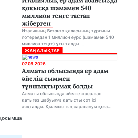
Италиялық ер адам абайсызда
қоқысқа шамамен 540
миллион теңге тастап
жіберген
Италияның Битонто қаласының тұрғыны
лотереядан 1 миллион еуро (шамамен 540
миллион теңге) ұтып алды....
ЖАҢАЛЫҚТАР
07.08.2026
Алматы облысында ер адам
әйелін сыммен
тұншықтырмақ болды
Алматы облысында әйелге жасалған
қатыгез шабуылға қатысты сот ісі
аяқталды. Қылмыстың саралануы қоға...
 қосымша