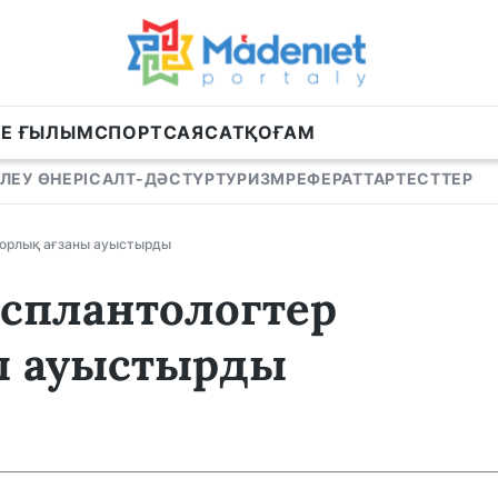
НЕ ҒЫЛЫМ
СПОРТ
САЯСАТ
ҚОҒАМ
ЛЕУ ӨНЕРІ
САЛТ-ДӘСТҮР
ТУРИЗМ
РЕФЕРАТТАР
ТЕСТТЕР
норлық ағзаны ауыстырды
нсплантологтер
ы ауыстырды