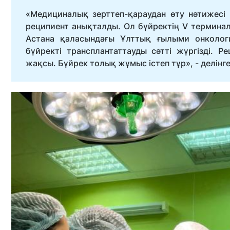
«Медициналық зерттеп-қараудан өту нәтижес
реципиент анықталды. Ол бүйректің V термина
Астана қаласындағы Ұлттық ғылыми онкологи
бүйректі трансплантаттауды сәтті жүргізді. Р
жақсы. Бүйрек толық жұмыс істеп тұр», - делінг