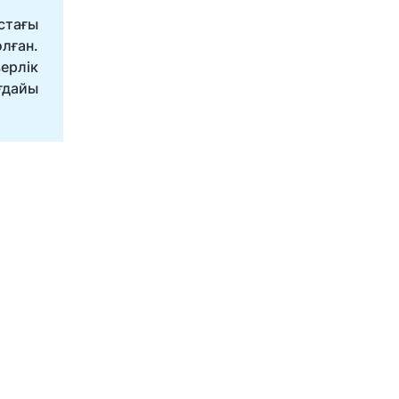
стағы
лған.
ерлік
ғдайы