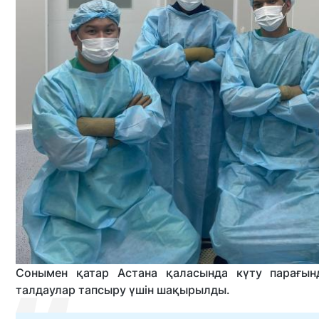
Сонымен қатар Астана қаласында күту парағынд
талдаулар тапсыру үшін шақырылды.