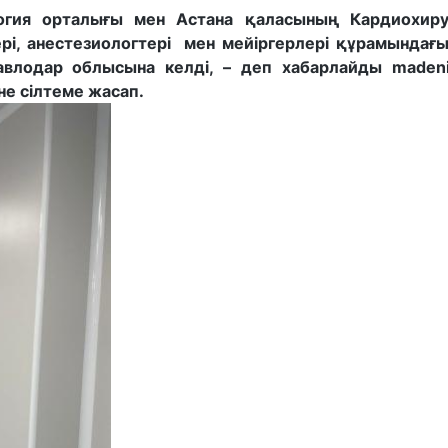
огия орталығы мен Астана қаласының Кардиохиру
ері, анестезиологтері мен мейіргерлері құрамындағ
авлодар облысына келді, – деп хабарлайды madenip
не сілтеме жасап.