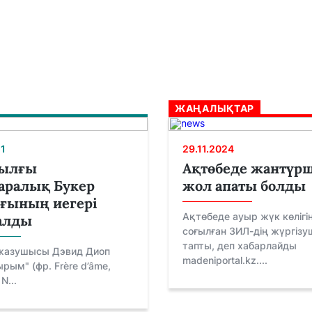
ЖАҢАЛЫҚТАР
1
29.11.2024
жылғы
Ақтөбеде жантүрш
аралық Букер
жол апаты болды
ғының иегері
Ақтөбеде ауыр жүк көлігі
алды
соғылған ЗИЛ-дің жүргізуш
тапты, деп хабарлайды
жазушысы Дэвид Диоп
madeniportal.kz....
рым" (фр. Frère d’âme,
N...