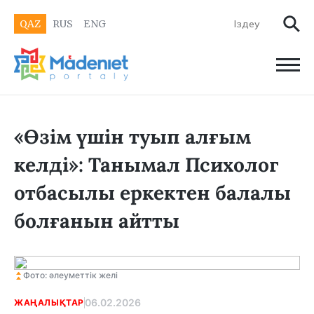
QAZ
RUS
ENG
«Өзім үшін туып алғым
келді»: Танымал Психолог
отбасылы еркектен балалы
болғанын айтты
Фото: әлеуметтік желі
06.02.2026
ЖАҢАЛЫҚТАР