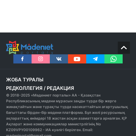
ЖОБА ТУРАЛЫ
РЕДКОЛЛЕГИЯ
/
РЕДАКЦИЯ
© 2018-2025 «Мәдениет порталы» АА - Қазақстан
Республикасының мәдени мұрасын заңды түрде бір жерге
жинақтайтын және тұрақты түрде насихаттайтын ағартушылық
бағыттағы бірден-бір мәдени платформа. Бұл желі ресурсының
ақпараттық өнімдері 18 жастан асқан азаматтарға арналған. ҚР
Ақпарат және коммуникациялар министрлігінің No
KZ09VPY00109962 - ИА куәлігі берілген. Email:
madeniportal@gmail.com