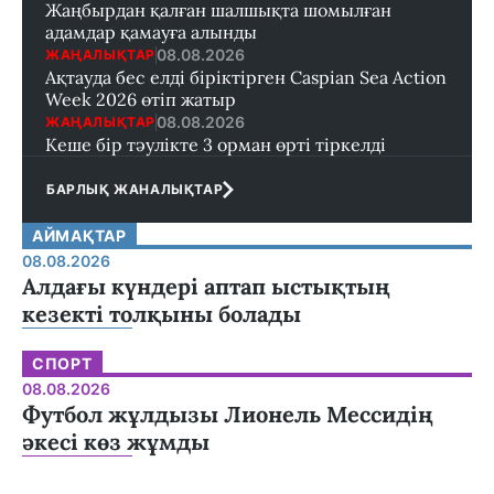
Жаңбырдан қалған шалшықта шомылған
адамдар қамауға алынды
08.08.2026
ЖАҢАЛЫҚТАР
Ақтауда бес елді біріктірген Caspian Sea Action
Week 2026 өтіп жатыр
08.08.2026
ЖАҢАЛЫҚТАР
Кеше бір тәулікте 3 орман өрті тіркелді
БАРЛЫҚ ЖАНАЛЫҚТАР
АЙМАҚТАР
08.08.2026
Алдағы күндері аптап ыстықтың
кезекті толқыны болады
СПОРТ
08.08.2026
Футбол жұлдызы Лионель Мессидің
әкесі көз жұмды