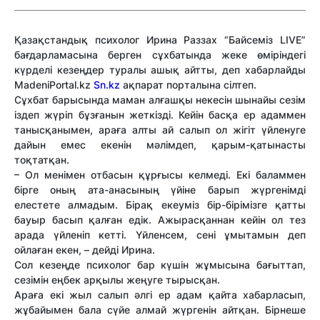
Қазақстандық психолог Ирина Раззах “Байсеміз LIVE”
бағдарламасына берген сұхбатында жеке өміріндегі
күрделі кезеңдер туралы ашық айтты, деп хабарлайды
MadeniPortal.kz
Sn.kz
ақпарат порталына сілтеп.
Сұхбат барысында маман алғашқы некесін шынайы сезім
іздеп жүріп бұзғанын жеткізді. Кейін басқа ер адаммен
танысқанымен, араға алты ай салып ол жігіт үйленуге
дайын емес екенін мәлімдеп, қарым-қатынасты
тоқтатқан.
– Ол менімен отбасын құрғысы келмеді. Екі баламмен
бірге оның ата-анасының үйіне барып жүргенімді
елестете алмадым. Бірақ екеуміз бір-бірімізге қатты
бауыр басып қалған едік. Ажырасқаннан кейін ол тез
арада үйленіп кетті. Үйленсем, сені ұмытамын деп
ойлаған екен, – дейді Ирина.
Сол кезеңде психолог бар күшін жұмысына бағыттап,
сезімін еңбек арқылы жеңуге тырысқан.
Араға екі жыл салып әлгі ер адам қайта хабарласып,
жұбайымен бала сүйе алмай жүргенін айтқан. Бірнеше