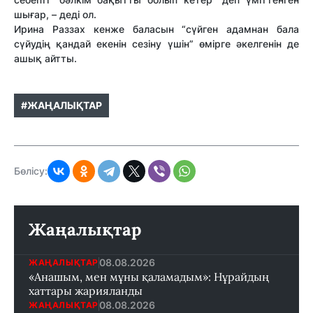
шығар, – деді ол.
Ирина Раззах кенже баласын “сүйген адамнан бала
сүйудің қандай екенін сезіну үшін” өмірге әкелгенін де
ашық айтты.
#ЖАҢАЛЫҚТАР
Бөлісу:
Жаңалықтар
08.08.2026
ЖАҢАЛЫҚТАР
«Анашым, мен мұны қаламадым»: Нұрайдың
хаттары жарияланды
08.08.2026
ЖАҢАЛЫҚТАР