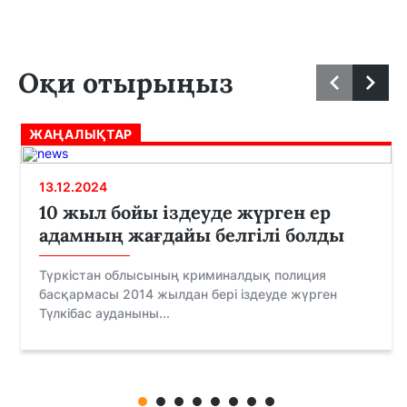
Оқи отырыңыз
ЖАҢАЛЫҚТАР
13.12.2024
10 жыл бойы іздеуде жүрген ер
адамның жағдайы белгілі болды
Түркістан облысының криминалдық полиция
басқармасы 2014 жылдан бері іздеуде жүрген
Түлкібас ауданыны...