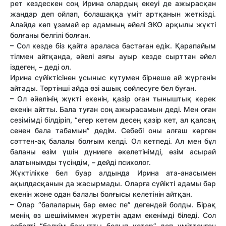
рет кездескен соң Ирина олардың екеуі де ажырасқан
жандар деп ойлап, болашаққа үміт артқанын жеткізді.
Алайда көп ұзамай ер адамның әйелі ЭКО арқылы жүкті
болғаны белгілі болған.
– Сол кезде біз қайта араласа бастаған едік. Қарапайым
тілмен айтқанда, әйелі аяғы ауыр кезде сырттан әйел
іздеген, – деді ол.
Ирина сүйіктісінен ұсыныс күтумен бірнеше ай жүргенін
айтады. Төртінші айда өзі ашық сөйлесуге бел буған.
– Ол әйелінің жүкті екенін, қазір оған тыныштық керек
екенін айтты. Бала туған соң ажырасамын деді. Мен оған
сезімімді білдіріп, “егер кетем десең қазір кет, ал қалсаң
сенен бала табамын” дедім. Себебі оны алғаш көрген
сәттен-ақ балалы болғым келді. Ол кетпеді. Ал мен бұл
баланы өзім үшін дүниеге әкелетінімді, өзім асырай
алатынымды түсіндім, – дейді психолог.
Жүктілікке бел буар алдында Ирина ата-анасымен
ақылдасқанын да жасырмады. Оларға сүйікті адамы бар
екенін және одан балалы болғысы келетінін айтқан.
– Олар “балаларың бар емес пе” дегендей болды. Бірақ
менің өз шешіміммен жүретін адам екенімді біледі. Сол
себепті “бәлкім бақытты болып кетер” деп үміттенген