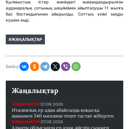
Қылмыстық істер жөніндегі мамандандырылған
ауданаралық сотының шешімімен айыпталушы 11 жылға
бас бостандығынан айырылды. Соттың үкімі заңды
күшіне енді.
#ЖАҢАЛЫҚТАР
Бөлісу:
Жаңалықтар
07.08.2026
ЖАҢАЛЫҚТАР
Италиялық ер адам абайсызда қоқысқа
шамамен 540 миллион теңге тастап жіберген
07.08.2026
ЖАҢАЛЫҚТАР
Алматы облысында ер адам әйелін сыммен