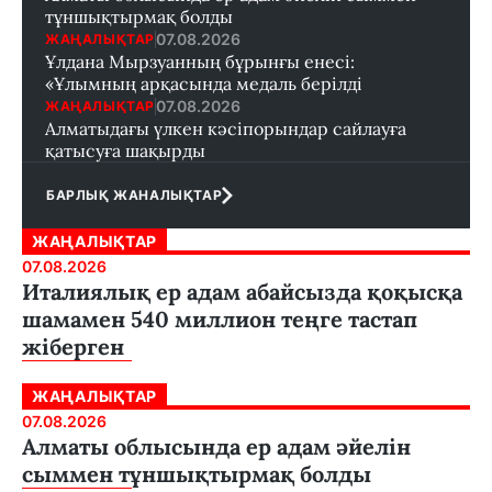
тұншықтырмақ болды
07.08.2026
ЖАҢАЛЫҚТАР
Ұлдана Мырзуанның бұрынғы енесі:
«Ұлымның арқасында медаль берілді
07.08.2026
ЖАҢАЛЫҚТАР
Алматыдағы үлкен кәсіпорындар сайлауға
қатысуға шақырды
БАРЛЫҚ ЖАНАЛЫҚТАР
ЖАҢАЛЫҚТАР
07.08.2026
Италиялық ер адам абайсызда қоқысқа
шамамен 540 миллион теңге тастап
жіберген
ЖАҢАЛЫҚТАР
07.08.2026
Алматы облысында ер адам әйелін
сыммен тұншықтырмақ болды