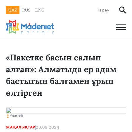
QAZ
RUS
ENG
«Пакетке басын салып
алған»: Алматыда ер адам
бастығын балғамен ұрып
өлтірген
Yourself
20.09.2024
ЖАҢАЛЫҚТАР