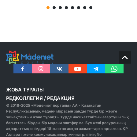
ЖОБА ТУРАЛЫ
РЕДКОЛЛЕГИЯ
/
РЕДАКЦИЯ
© 2018-2025 «Мәдениет порталы» АА - Қазақстан
Республикасының мәдени мұрасын заңды түрде бір жерге
жинақтайтын және тұрақты түрде насихаттайтын ағартушылық
бағыттағы бірден-бір мәдени платформа. Бұл желі ресурсының
ақпараттық өнімдері 18 жастан асқан азаматтарға арналған. ҚР
Ақпарат және коммуникациялар министрлігінің No