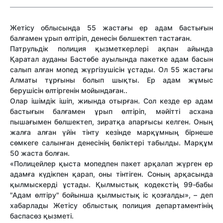
Жетісу облысында 55 жастағы ер адам бастығын
балғамен ұрып өлтіріп, денесін бөлшектеп тастаған.
Патрульдік полиция қызметкерлері ақпан айында
Қаратал ауданы Бастөбе ауылында пакетке адам басын
салып алған мопед жүргізушісін ұстады. Ол 55 жастағы
Алматы тұрғыны болып шықты. Ер адам жұмыс
берушісін өлтіргенін мойындаған..
Олар ішімдік ішіп, жиында отырған. Сол кезде ер адам
бастығын балғамен ұрып өлтіріп, мәйітті асхана
пышағымен бөлшектеп, зиратқа апарғысы келген. Оның
жалға алған үйін тінту кезінде марқұмның бірнеше
сөмкеге салынған денесінің бөліктері табылды. Марқұм
50 жаста болған.
«Полицейлер қыста мопедпен пакет арқалап жүрген ер
адамға күдікпен қарап, оны тінтіген. Соның арқасында
қылмыскерді ұстады. Қылмыстық кодекстің 99-бабы
"Адам өлтіру" бойынша қылмыстық іс қозғалды», – деп
хабарлады Жетісу облыстық полиция департаментінің
баспасөз қызметі.