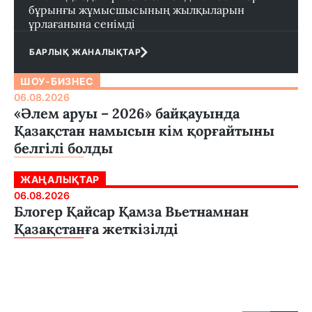
бұрынғы жұмысшысының жылқыларын
ұрлағанына сенімді
БАРЛЫҚ ЖАНАЛЫҚТАР
ШОУ-БИЗНЕС
06.08.2026
«Әлем аруы – 2026» байқауында
Қазақстан намысын кім қорғайтыны
белгілі болды
ЖАҢАЛЫҚТАР
06.08.2026
Блогер Қайсар Қамза Вьетнамнан
Қазақстанға жеткізілді