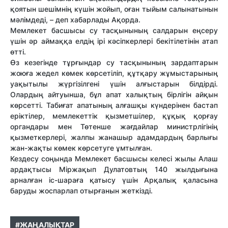
қоятын шешімнің күшін жойып, оған тыйым салынатынын
мәлімдеді, – деп хабарлады Ақорда.
Мемлекет басшысы су тасқынының салдарын еңсеру
үшін әр аймаққа елдің ірі кәсіпкерлері бекітілетінін атап
өтті.
Өз кезегінде тұрғындар су тасқынының зардаптарын
жоюға жедел көмек көрсетіліп, құтқару жұмыстарының
уақытылы жүргізілгені үшін алғыстарын білдірді.
Олардың айтуынша, бұл апат халықтың бірлігін айқын
көрсетті. Табиғат апатының алғашқы күндерінен бастап
еріктілер, мемлекеттік қызметшілер, құқық қорғау
органдары мен Төтенше жағдайлар министрлігінің
қызметкерлері, жалпы жанашыр адамдардың барлығы
жан-жақты көмек көрсетуге ұмтылған.
Кездесу соңында Мемлекет басшысы келесі жылы Алаш
ардақтысы Міржақып Дулатовтың 140 жылдығына
арналған іс-шараға қатысу үшін Арқалық қаласына
баруды жоспарлап отырғанын жеткізді.
#ЖАҢАЛЫҚТАР