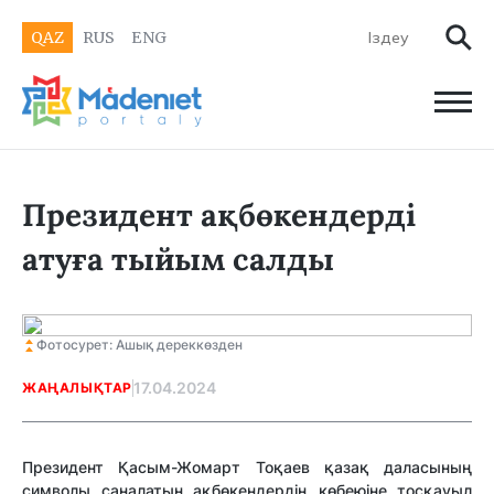
QAZ
RUS
ENG
Президент ақбөкендерді
атуға тыйым салды
Фотосурет: Ашық дереккөзден
17.04.2024
ЖАҢАЛЫҚТАР
Президент Қасым-Жомарт Тоқаев қазақ даласының
символы саналатын ақбөкендердің көбеюіне тосқауыл