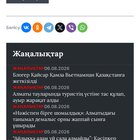
Бөлісу:
Жаңалықтар
06.08.2026
ЖАҢАЛЫҚТАР
Блогер Қайсар Қамза Вьетнамнан Қазақстанға
жеткізілді
06.08.2026
ЖАҢАЛЫҚТАР
Алматы тауларында туристің үстіне тас құлап,
ауыр жарақат алды
06.08.2026
ЖАҢАЛЫҚТАР
«Нәжіспен бірге шомылдық»: Алматыдағы
танымал демалыс орны жаппай сынға
ұшырады
05.08.2026
ЖАҢАЛЫҚТАР
“Айлыққа адам үй сала алмайды”: Кәсіпкер