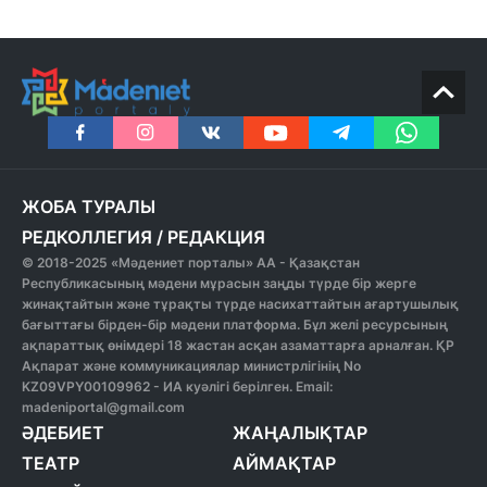
ЖОБА ТУРАЛЫ
РЕДКОЛЛЕГИЯ
/
РЕДАКЦИЯ
© 2018-2025 «Мәдениет порталы» АА - Қазақстан
Республикасының мәдени мұрасын заңды түрде бір жерге
жинақтайтын және тұрақты түрде насихаттайтын ағартушылық
бағыттағы бірден-бір мәдени платформа. Бұл желі ресурсының
ақпараттық өнімдері 18 жастан асқан азаматтарға арналған. ҚР
Ақпарат және коммуникациялар министрлігінің No
KZ09VPY00109962 - ИА куәлігі берілген. Email:
madeniportal@gmail.com
ӘДЕБИЕТ
ЖАҢАЛЫҚТАР
ТЕАТР
АЙМАҚТАР