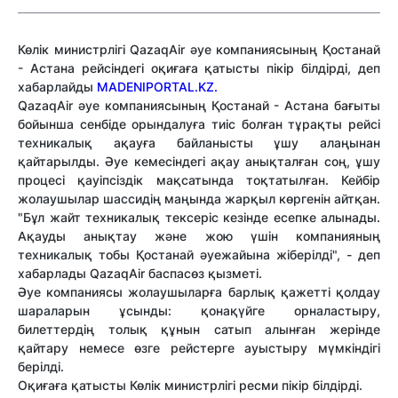
Көлік министрлігі QazaqAir әуе компаниясының Қостанай
- Астана рейсіндегі оқиғаға қатысты пікір білдірді, деп
хабарлайды
MADENIPORTAL.KZ.
QazaqAir әуе компаниясының Қостанай - Астана бағыты
бойынша сенбіде орындалуға тиіс болған тұрақты рейсі
техникалық ақауға байланысты ұшу алаңынан
қайтарылды. Әуе кемесіндегі ақау анықталған соң, ұшу
процесі қауіпсіздік мақсатында тоқтатылған. Кейбір
жолаушылар шассидің маңында жарқыл көргенін айтқан.
"Бұл жайт техникалық тексеріс кезінде есепке алынады.
Ақауды анықтау және жою үшін компанияның
техникалық тобы Қостанай әуежайына жіберілді", - деп
хабарлады QazaqAir баспасөз қызметі.
Әуе компаниясы жолаушыларға барлық қажетті қолдау
шараларын ұсынды: қонақүйге орналастыру,
билеттердің толық құнын сатып алынған жерінде
қайтару немесе өзге рейстерге ауыстыру мүмкіндігі
берілді.
Оқиғаға қатысты Көлік министрлігі ресми пікір білдірді.