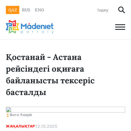
QAZ
RUS
ENG
Қостанай - Астана
рейсіндегі оқиғаға
байланысты тексеріс
басталды
Фото: freepik
12.10.2025
ЖАҢАЛЫҚТАР