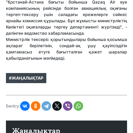
"Қостанай-Астана бағыты бойынша Qazaq Air әуе
компаниясының рейсінде болған авиациялық оқиғаны
тергеп-тексеру үшін саладағы ережелерге сәйкес
арнайы комиссия құрылады. Бұл жұмысты министрліктің
Көліктегі оқиғаларды тергеу департаменті жүргізеді", -
делінген ведомство хабарламасында.
Министрлік тексеріс қорытындылары бойынша қосымша
ақпарат берілетінін, сондай-ақ ұшу қауіпсіздігін
қамтамасыз етуге бағытталған қажет шаралар
қабылданатынын мәлімдеді.
#ЖАҢАЛЫҚТАР
Бөлісу:
Жаңалықтар