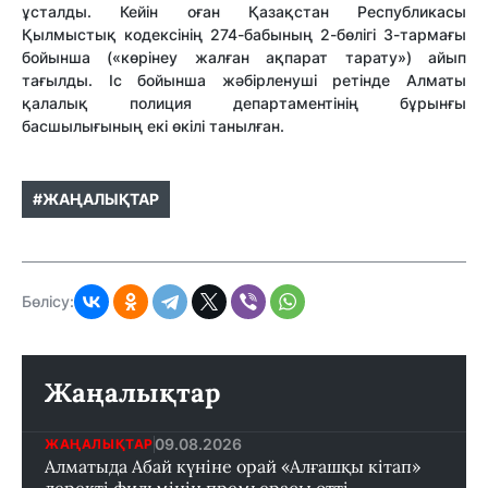
ұсталды. Кейін оған Қазақстан Республикасы
Қылмыстық кодексінің 274-бабының 2-бөлігі 3-тармағы
бойынша («көрінеу жалған ақпарат тарату») айып
тағылды. Іс бойынша жәбірленуші ретінде Алматы
қалалық полиция департаментінің бұрынғы
басшылығының екі өкілі танылған.
#ЖАҢАЛЫҚТАР
Бөлісу:
Жаңалықтар
09.08.2026
ЖАҢАЛЫҚТАР
Алматыда Абай күніне орай «Алғашқы кітап»