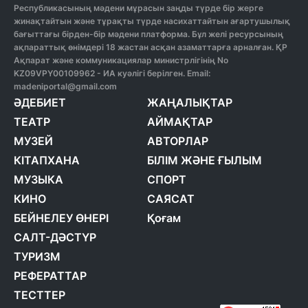
Республикасының мәдени мұрасын заңды түрде бір жерге
жинақтайтын және тұрақты түрде насихаттайтын ағартушылық
бағыттағы бірден-бір мәдени платформа. Бұл желі ресурсының
ақпараттық өнімдері 18 жастан асқан азаматтарға арналған. ҚР
Ақпарат және коммуникациялар министрлігінің No
KZ09VPY00109962 - ИА куәлігі берілген. Email:
madeniportal@gmail.com
ӘДЕБИЕТ
ЖАҢАЛЫҚТАР
ТЕАТР
АЙМАҚТАР
МУЗЕЙ
АВТОРЛАР
КІТАПХАНА
БІЛІМ ЖӘНЕ ҒЫЛЫМ
МУЗЫКА
СПОРТ
КИНО
САЯСАТ
БЕЙНЕЛЕУ ӨНЕРІ
Қоғам
САЛТ-ДӘСТҮР
ТУРИЗМ
РЕФЕРАТТАР
ТЕСТТЕР