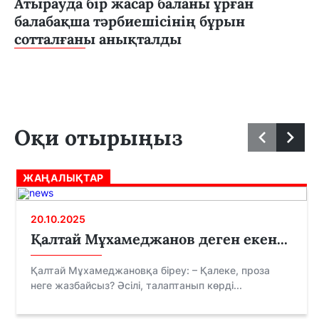
Атырауда бір жасар баланы ұрған
балабақша тәрбиешісінің бұрын
сотталғаны анықталды
Оқи отырыңыз
ЖАҢАЛЫҚТАР
20.10.2025
Қалтай Мұхамеджанов деген екен...
Қалтай Мұхамеджановқа біреу: – Қалеке, проза
неге жазбайсыз? Әсілі, талаптанып көрді...