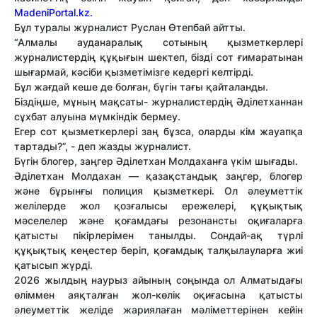
MadeniPortal.kz.
Бұл туралы журналист Руслан Өтепбай айтты.
“Алмалы ауданаралық сотының қызметкерлері
журналистердің құқығын шектеп, бізді сот ғимаратынан
шығармай, кәсіби қызметімізге кедергі келтірді.
Бұл жағдай кеше де болған, бүгін тағы қайталанды.
Біздіңше, мұның мақсаты- журналистердің Әділетханнан
сұхбат алуына мүмкіндік бермеу.
Егер сот қызметкерлері заң бұзса, оларды кім жауапқа
тартады?”, - деп жазды журналист.
Бүгін блогер, заңгер
Әділетхан Молдахан
ға үкім шығады.
Әділетхан Молдахан
— қазақстандық заңгер, блогер
және бұрынғы полиция қызметкері. Ол әлеуметтік
желілерде жол қозғалысы ережелері, құқықтық
мәселелер және қоғамдағы резонансты оқиғаларға
қатысты пікірлерімен танылды. Сондай-ақ түрлі
құқықтық кеңестер беріп, қоғамдық талқылауларға жиі
қатысып жүрді.
2026 жылдың наурыз айының соңында ол Алматыдағы
өліммен аяқталған жол-көлік оқиғасына қатысты
әлеуметтік желіде жариялаған мәліметтерінен кейін