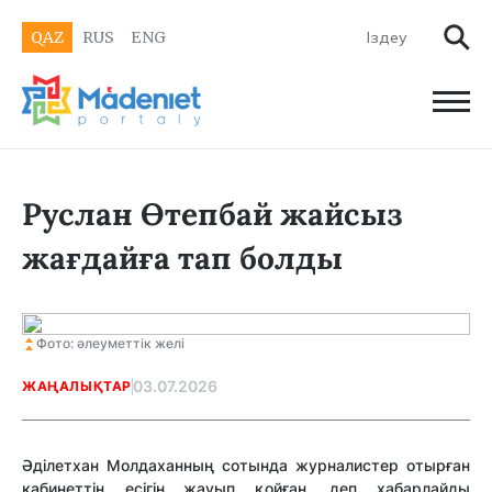
QAZ
RUS
ENG
Руслан Өтепбай жайсыз
жағдайға тап болды
Фото: әлеуметтік желі
03.07.2026
ЖАҢАЛЫҚТАР
Әділетхан Молдаханның сотында журналистер отырған
кабинеттің есігін жауып қойған, деп хабарлайды