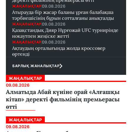
деректі фильмінің премьерасы өтті
09.08.2026
ЖАҢАЛЫҚТАР
Атырауда бір жасар баланы ұрған балабақша
тәрбиешісінің бұрын сотталғаны анықталды
09.08.2026
ЖАҢАЛЫҚТАР
Қазақстандық Дияр Нұрғожай UFC турнирінде
нокаутпен жеңіске жетті
09.08.2026
ЖАҢАЛЫҚТАР
Ақтаудың орталығында жолда кроссовер
өртенді
БАРЛЫҚ ЖАНАЛЫҚТАР
ЖАҢАЛЫҚТАР
09.08.2026
Алматыда Абай күніне орай «Алғашқы
кітап» деректі фильмінің премьерасы
өтті
ЖАҢАЛЫҚТАР
09.08.2026