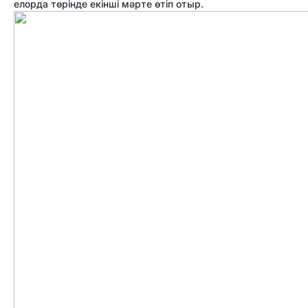
елорда төрінде екінші мәрте өтіп отыр.