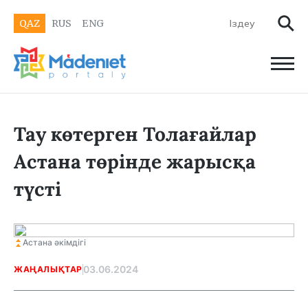
QAZ
RUS
ENG
Тау көтерген Толағайлар
Астана төрінде жарысқа
түсті
Астана әкімдігі
03.06.2024
ЖАҢАЛЫҚТАР