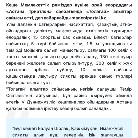
Кеше Мемлекеттік рәміздер күніне орай елордадағы
«Астана Триатлон» саябағында «Толағай» алыптар
сайысы өтті, деп хабарлайды madeniportal.kz.
Ұлы даланың батырларын насихаттап, қазақтың этно-
ойындарын дәріптеу мақсатында өткізілетін турнирде
елордалық 15 спортшы бақ сынады. Білекті батырлар
сайыстың 5 түрі бойынша, яғни, 1,5 м ұзындықтағы
темірді мойынға салып майыстыру, салмағы 100 келілік
тасты межелі қашықтыққа дейін апару, 130 келі ауыр
бөренені желкеге салып отырып-тұру, 300 келілік жүк
артылған арбаны сүйреу, 10 келілік найзаны
қашықтыққа лақтыру сияқты ерекше сайыс түрлері
бойынша сынға түсті.
"Толағай" алыптар сайысының негізін қалаушы Темір
Спатаевтың айтуынша, бұл сайыс қыркүйек айында
өтетін V Дүниежүзілік көшпенділер ойындарына Астана
қаласы бойынша іріктеу кезеңі болып саналады.
"Бұл кешегі Балуан Шолақ, Қажымұқан, Иманжүсіп
сияқты алып күш иелерінің ізін жалғаушы