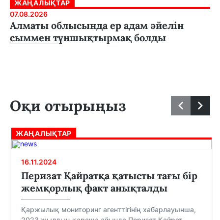
ЖАҢАЛЫҚТАР
07.08.2026
Алматы облысында ер адам әйелін
сыммен тұншықтырмақ болды
Оқи отырыңыз
ЖАҢАЛЫҚТАР
16.11.2024
Перизат Қайратқа қатысты тағы бір
жемқорлық факт анықталды
Қаржылық мониторинг агенттігінің хабарлауынша,
2023 жылдың қараша айында Перизат Қайрат