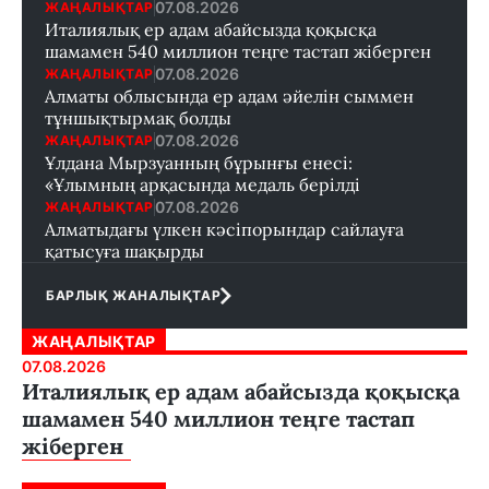
07.08.2026
ЖАҢАЛЫҚТАР
Италиялық ер адам абайсызда қоқысқа
шамамен 540 миллион теңге тастап жіберген
07.08.2026
ЖАҢАЛЫҚТАР
Алматы облысында ер адам әйелін сыммен
тұншықтырмақ болды
07.08.2026
ЖАҢАЛЫҚТАР
Ұлдана Мырзуанның бұрынғы енесі:
«Ұлымның арқасында медаль берілді
07.08.2026
ЖАҢАЛЫҚТАР
Алматыдағы үлкен кәсіпорындар сайлауға
қатысуға шақырды
БАРЛЫҚ ЖАНАЛЫҚТАР
ЖАҢАЛЫҚТАР
07.08.2026
Италиялық ер адам абайсызда қоқысқа
шамамен 540 миллион теңге тастап
жіберген