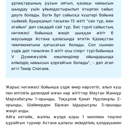
ұрпақтарының рухын оятып, қазақы намысын
шыңдау үшін ұйымдастырылып отырған сайыс
деуге болады. Бүгін бұл сайысқа күштері бойына
сыймай, буырқанып тасыған 15 жігіт "сен тұр, мен
атайын" деп сақадай сай тұр. Бес түрлі сайыстың
нәтижесі бойынша жеңіп шыққан жігіт 6
маусымда Астана қаласында өтетін Қазақстан
чемпионатына қатысатын болады. Сол сыннан
үздік деп танылған 3 жігіт осы спорт түрі бойынша
V Дүниежүзілік көшпенділер ойындарында
еліміздің намысын қорғайтын болады", - деп атап
өтті Темір Спатаев.
Жарыс нәтижесі бойынша үздік өнер көрсетіп, алып күш
пен ептілігін дәлелдей алған нар жігіттер Маутан Жаннұр
Мархабатұлы 1-орынды, Тоққұлов Қанат Нұрланұлы 2-
орынды, Шаймерден Біржан Ыдырысұлы 3-орынды
жеңіп алды.
Айта кетейік, жалпы жүлде қоры 1 миллион теңгені
құрайтын турнир Астана қаласы әкімдігінің қолдауымен