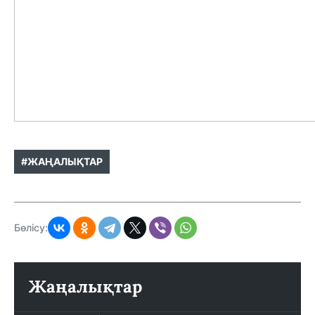
#ЖАҢАЛЫҚТАР
Бөлісу:
Жаңалықтар