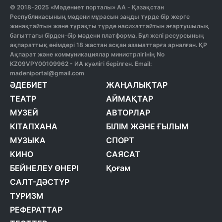
© 2018-2025 «Мәдениет порталы» АА - Қазақстан
Республикасының мәдени мұрасын заңды түрде бір жерге
жинақтайтын және тұрақты түрде насихаттайтын ағартушылық
бағыттағы бірден-бір мәдени платформа. Бұл желі ресурсының
ақпараттық өнімдері 18 жастан асқан азаматтарға арналған. ҚР
Ақпарат және коммуникациялар министрлігінің No
KZ09VPY00109962 - ИА куәлігі берілген. Email:
madeniportal@gmail.com
ӘДЕБИЕТ
ЖАҢАЛЫҚТАР
ТЕАТР
АЙМАҚТАР
МУЗЕЙ
АВТОРЛАР
КІТАПХАНА
БІЛІМ ЖӘНЕ ҒЫЛЫМ
МУЗЫКА
СПОРТ
КИНО
САЯСАТ
БЕЙНЕЛЕУ ӨНЕРІ
Қоғам
САЛТ-ДӘСТҮР
ТУРИЗМ
РЕФЕРАТТАР