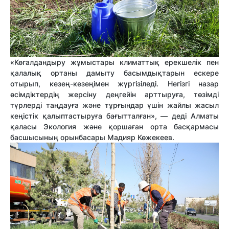
«Көгалдандыру жұмыстары климаттық ерекшелік пен
қалалық ортаны дамыту басымдықтарын ескере
отырып, кезең-кезеңімен жүргізіледі. Негізгі назар
өсімдіктердің жерсіну деңгейін арттыруға, төзімді
түрлерді таңдауға және тұрғындар үшін жайлы жасыл
кеңістік қалыптастыруға бағытталған», — деді Алматы
қаласы Экология және қоршаған орта басқармасы
басшысының орынбасары Мадияр Көжекеев.