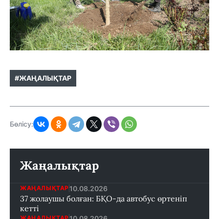
#ЖАҢАЛЫҚТАР
Бөлісу:
Жаңалықтар
10.08.2026
ЖАҢАЛЫҚТАР
37 жолаушы болған: БҚО-да автобус өртеніп
кетті
10.08.2026
ЖАҢАЛЫҚТАР