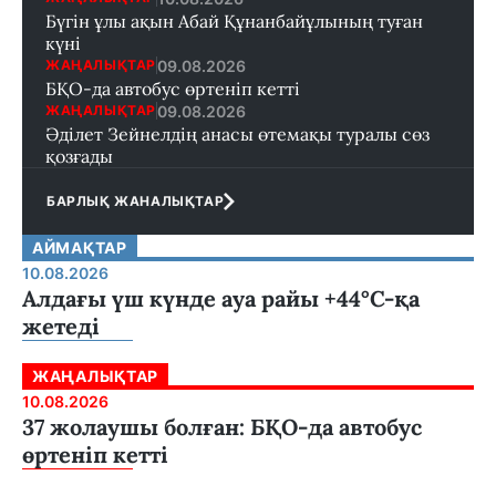
Бүгін ұлы ақын Абай Құнанбайұлының туған
күні
09.08.2026
ЖАҢАЛЫҚТАР
БҚО-да автобус өртеніп кетті
09.08.2026
ЖАҢАЛЫҚТАР
Әділет Зейнелдің анасы өтемақы туралы сөз
қозғады
БАРЛЫҚ ЖАНАЛЫҚТАР
АЙМАҚТАР
10.08.2026
Алдағы үш күнде ауа райы +44°С-қа
жетеді
ЖАҢАЛЫҚТАР
10.08.2026
37 жолаушы болған: БҚО-да автобус
өртеніп кетті