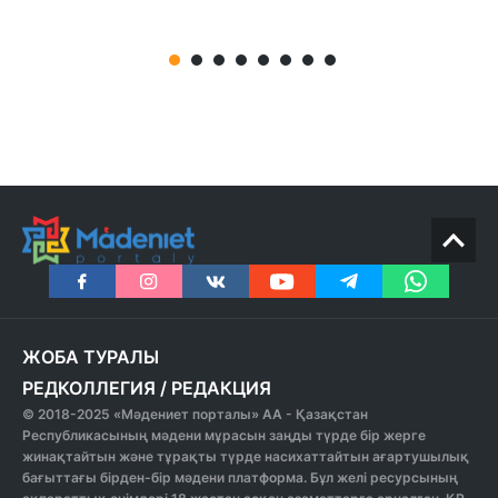
ЖОБА ТУРАЛЫ
РЕДКОЛЛЕГИЯ
/
РЕДАКЦИЯ
© 2018-2025 «Мәдениет порталы» АА - Қазақстан
Республикасының мәдени мұрасын заңды түрде бір жерге
жинақтайтын және тұрақты түрде насихаттайтын ағартушылық
бағыттағы бірден-бір мәдени платформа. Бұл желі ресурсының