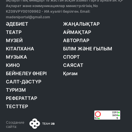
ақпараттық өнімдері 18 жастан асқан азаматтарға арналған. ҚР
Ақпарат және коммуникациялар министрлігінің No
KZ09VPY00109962 - ИА куәлігі берілген. Email:
madeniportal@gmail.com
ӘДЕБИЕТ
ЖАҢАЛЫҚТАР
ТЕАТР
АЙМАҚТАР
МУЗЕЙ
АВТОРЛАР
КІТАПХАНА
БІЛІМ ЖӘНЕ ҒЫЛЫМ
МУЗЫКА
СПОРТ
КИНО
САЯСАТ
БЕЙНЕЛЕУ ӨНЕРІ
Қоғам
САЛТ-ДӘСТҮР
ТУРИЗМ
РЕФЕРАТТАР
ТЕСТТЕР
Создание
сайта: