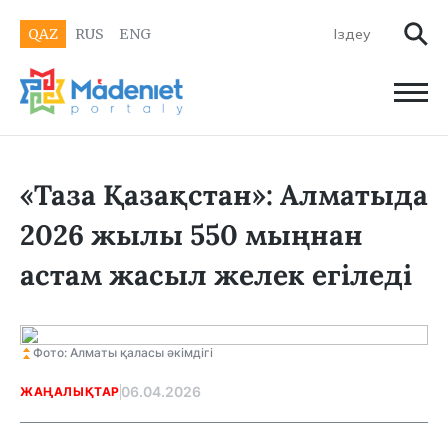
QAZ
RUS
ENG
«Таза Қазақстан»: Алматыда
2026 жылы 550 мыңнан
астам жасыл желек егіледі
Фото: Алматы қаласы әкімдігі
06.04.2026
ЖАҢАЛЫҚТАР