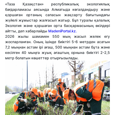
«Таза Қазақстан» республикалық экологиялық
бағдарламасы аясында Алматыда көгалдандыру және
қоршаған ортаның сапасын жақсарту бағытындағы
жүйелі жұмыстар жалғасып жатыр. Бұл туралы қалалық
Экология және қоршаған орта басқармасының өкілдері
айтты, деп хабарлайды
MadeniPortal.kz.
2026 жылы шамамен 550 мың жасыл желек егу
жоспарланған. Оның ішінде биіктігі 5-6 метрден асатын
7,2 мыңнан астам ірі ағаш, 500 мыңнан астам бұта және
кесілген 40 мыңға жуық ағаштың орнына биіктігі 2-2,5
метр болатын көшеттер отырғызылады.