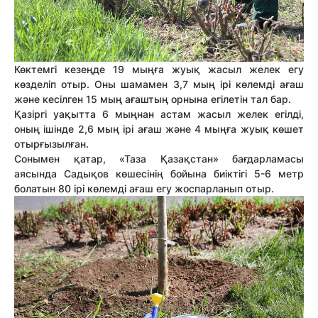
Көктемгі кезеңде 19 мыңға жуық жасыл желек егу
көзделіп отыр. Оны шамамен 3,7 мың ірі көлемді ағаш
және кесілген 15 мың ағаштың орнына егілетін тал бар.
Қазіргі уақытта 6 мыңнан астам жасыл желек егілді,
оның ішінде 2,6 мың ірі ағаш және 4 мыңға жуық көшет
отырғызылған.
Сонымен қатар, «Таза Қазақстан» бағдарламасы
аясында Садықов көшесінің бойына биіктігі 5-6 метр
болатын 80 ірі көлемді ағаш егу жоспарланып отыр.