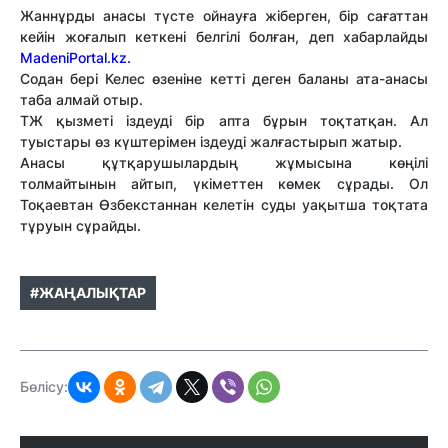
Жаннұрды анасы түсте ойнауға жіберген, бір сағаттан
кейін жоғалып кеткені белгілі болған, деп хабарлайды
MadeniPortal.kz.
Содан бері Келес өзеніне кетті деген баланы ата-анасы
таба алмай отыр.
ТЖ қызметі іздеуді бір апта бұрын тоқтатқан. Ал
туыстары өз күштерімен іздеуді жалғастырып жатыр.
Анасы құтқарушылардың жұмысына көңілі
толмайтынын айтып, үкіметтен көмек сұрады. Ол
Тоқаевтан Өзбекстаннан келетін суды уақытша тоқтата
тұруын сұрайды.
#ЖАҢАЛЫҚТАР
Бөлісу: