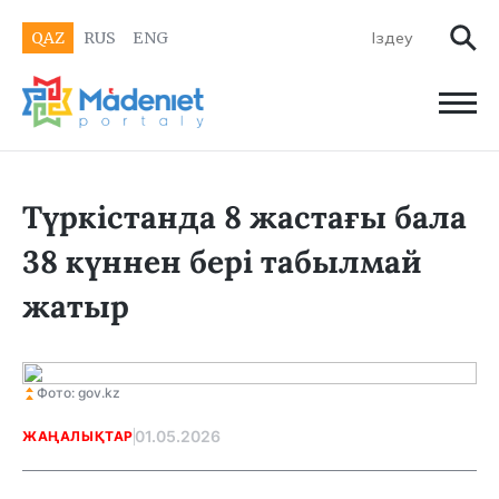
QAZ
RUS
ENG
Түркістанда 8 жастағы бала
38 күннен бері табылмай
жатыр
Фото: gov.kz
01.05.2026
ЖАҢАЛЫҚТАР