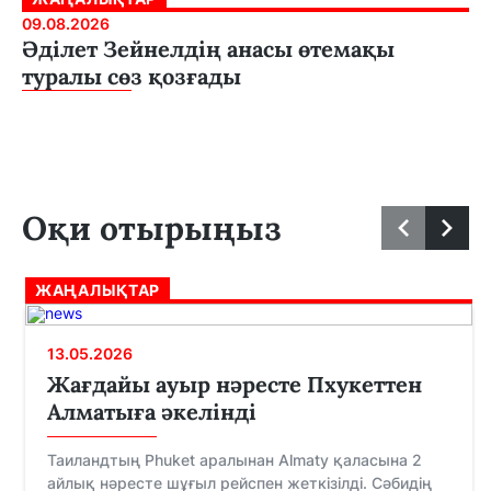
09.08.2026
Әділет Зейнелдің анасы өтемақы
туралы сөз қозғады
Оқи отырыңыз
ЖАҢАЛЫҚТАР
13.05.2026
Жағдайы ауыр нәресте Пхукеттен
Алматыға әкелінді
Таиландтың Phuket аралынан Almaty қаласына 2
айлық нәресте шұғыл рейспен жеткізілді. Сәбидің