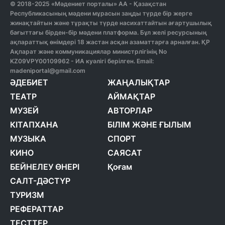
© 2018-2025 «Мәдениет порталы» АА - Қазақстан
Республикасының мәдени мұрасын заңды түрде бір жерге
жинақтайтын және тұрақты түрде насихаттайтын ағартушылық
бағыттағы бірден-бір мәдени платформа. Бұл желі ресурсының
ақпараттық өнімдері 18 жастан асқан азаматтарға арналған. ҚР
Ақпарат және коммуникациялар министрлігінің No
KZ09VPY00109962 - ИА куәлігі берілген. Email:
madeniportal@gmail.com
ӘДЕБИЕТ
ЖАҢАЛЫҚТАР
ТЕАТР
АЙМАҚТАР
МУЗЕЙ
АВТОРЛАР
КІТАПХАНА
БІЛІМ ЖӘНЕ ҒЫЛЫМ
МУЗЫКА
СПОРТ
КИНО
САЯСАТ
БЕЙНЕЛЕУ ӨНЕРІ
Қоғам
САЛТ-ДӘСТҮР
ТУРИЗМ
РЕФЕРАТТАР
ТЕСТТЕР