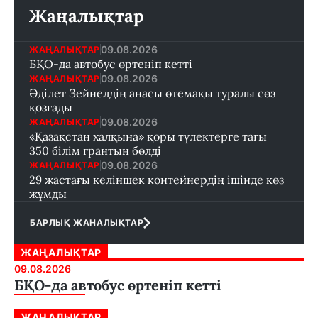
Жаңалықтар
09.08.2026
ЖАҢАЛЫҚТАР
БҚО-да автобус өртеніп кетті
09.08.2026
ЖАҢАЛЫҚТАР
Әділет Зейнелдің анасы өтемақы туралы сөз
қозғады
09.08.2026
ЖАҢАЛЫҚТАР
«Қазақстан халқына» қоры түлектерге тағы
350 білім грантын бөлді
09.08.2026
ЖАҢАЛЫҚТАР
29 жастағы келіншек контейнердің ішінде көз
жұмды
БАРЛЫҚ ЖАНАЛЫҚТАР
ЖАҢАЛЫҚТАР
09.08.2026
БҚО-да автобус өртеніп кетті
ЖАҢАЛЫҚТАР