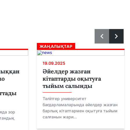
ЖАҢАЛЫҚТАР
19.09.2025
шыққан
Әйелдер жазған
мо
кітаптарды оқытуға
тыйым салынды
ттады
Тәліптер университет
бағдарламаларында әйелдер жазған
барлық кітаптармен оқытуға тыйым
яда зор
салғанын жари...
стандық