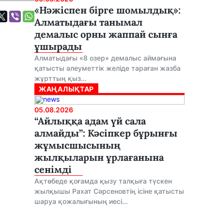
«Нәжіспен бірге шомылдық»:
Алматыдағы танымал
демалыс орны жаппай сынға
ұшырады
Алматыдағы «8 озер» демалыс аймағына
қатысты әлеуметтік желіде тараған жазба
жұрттың қыз...
ЖАҢАЛЫҚТАР
05.08.2026
“Айлыққа адам үй сала
алмайды”: Кәсіпкер бұрынғы
жұмысшысының
жылқыларын ұрлағанына
сенімді
Ақтөбеде қоғамда қызу талқыға түскен
жылқышы Рахат Сәрсеновтің ісіне қатысты
шаруа қожалығының иесі...