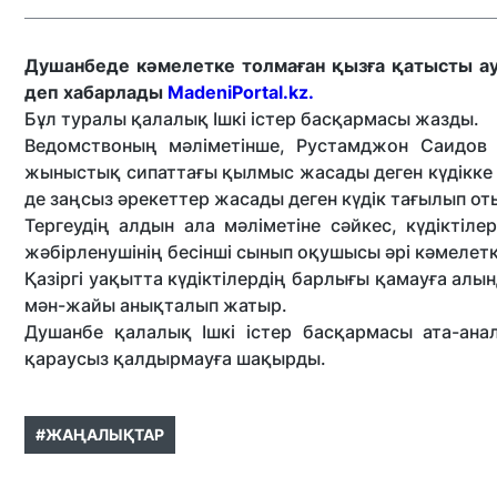
Душанбеде кәмелетке толмаған қызға қатысты ау
деп хабарлады
MadeniPortal.kz.
Бұл туралы қалалық Ішкі істер басқармасы жазды.
Ведомствоның мәліметінше, Рустамджон Саидов 
жыныстық сипаттағы қылмыс жасады деген күдікке 
де заңсыз әрекеттер жасады деген күдік тағылып от
Тергеудің алдын ала мәліметіне сәйкес, күдіктіл
жәбірленушінің бесінші сынып оқушысы әрі кәмелетк
Қазіргі уақытта күдіктілердің барлығы қамауға ал
мән-жайы анықталып жатыр.
Душанбе қалалық Ішкі істер басқармасы ата-анал
қараусыз қалдырмауға шақырды.
#ЖАҢАЛЫҚТАР