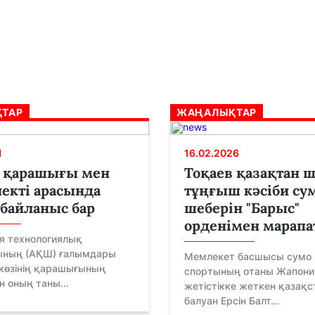
ТАР
ЖАҢАЛЫҚТАР
1
16.02.2026
ң қарашығы мен
Тоқаев қазақтан 
екті арасында
тұңғыш кәсіби су
байланыс бар
шеберін "Барыс"
орденімен марапа
 технологиялық
ының (АҚШ) ғалымдары
Мемлекет басшысы сумо
көзінің қарашығының
спортының отаны Жапони
н оның таны...
жетістікке жеткен қазақ
балуан Ерсін Балт...