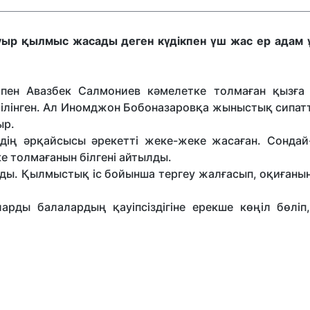
ыр қылмыс жасады деген күдікпен үш жас ер адам 
пен Авазбек Салмониев кәмелетке толмаған қызға
ілінген. Ал Иномджон Бобоназаровқа жыныстық сипатт
ыр.
ердің әрқайсысы әрекетті жеке-жеке жасаған. Сондай
е толмағанын білгені айтылды.
ынды. Қылмыстық іс бойынша тергеу жалғасып, оқиған
арды балалардың қауіпсіздігіне ерекше көңіл бөліп