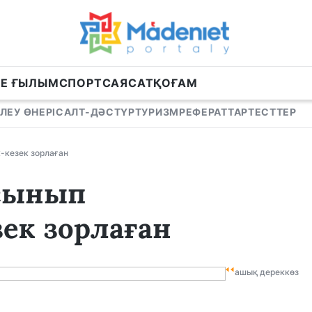
НЕ ҒЫЛЫМ
СПОРТ
САЯСАТ
ҚОҒАМ
ЛЕУ ӨНЕРІ
САЛТ-ДӘСТҮР
ТУРИЗМ
РЕФЕРАТТАР
ТЕСТТЕР
-кезек зорлаған
 сынып
ек зорлаған
ашық дереккөз