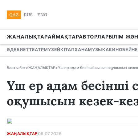
QAZ
RUS
ENG
ЖАҢАЛЫҚТАР
АЙМАҚТАР
АВТОРЛАР
БІЛІМ ЖӘ
ӘДЕБИЕТ
ТЕАТР
МУЗЕЙ
КІТАПХАНА
МУЗЫКА
КИНО
БЕЙНЕ
Басты бет
>
ЖАҢАЛЫҚТАР
>
Үш ер адам бесінші сынып оқушысын кезек
Үш ер адам бесінші
оқушысын кезек-кез
08.07.2026
ЖАҢАЛЫҚТАР