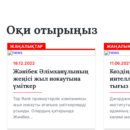
Оқи отырыңыз
ЖАҢАЛЫҚТАР
ЖАҢАЛЫҚ
18.12.2022
11.06.202
Жәнібек Әлімханұлының
Көзді
жеңісі жыл нокаутына
интелл
үміткер
тығыз 
Top Rank промоутерлік компаниясы
Джорджия
жыл нокауты атағына үміткерлерді
институт
ұсынды. Олардың қатарында
адамның 
Жәнібек...
көлемі ме