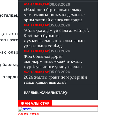
06.08.2026
ЖАҢАЛЫҚТАР
«Нәжіспен бірге шомылдық»:
Алматыдағы танымал демалыс
ұсталды,
орны жаппай сынға ұшырады
05.08.2026
ЖАҢАЛЫҚТАР
“Айлыққа адам үй сала алмайды”:
 қатысты
Кәсіпкер бұрынғы
ағы өзге
жұмысшысының жылқыларын
ұрлағанына сенімді
05.08.2026
ЖАҢАЛЫҚТАР
-ақ олар
Жол бойында дәрет
сындырмаңыз: «ҚазАвтоЖол»
ың барлық
жүргізушілерге үндеу жасады
05.08.2026
ЖАҢАЛЫҚТАР
, оларды
2026 жылғы грант иегерлерінің
тізімі қашан шығады?
БАРЛЫҚ ЖАНАЛЫҚТАР
ЖАҢАЛЫҚТАР
06.08.2026